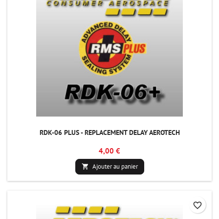
RDK-06 PLUS - REPLACEMENT DELAY AEROTECH
4,00 €
Ajouter au panier

favorite_border