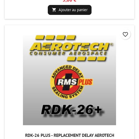
Ajouter au panier

favorite_border
RDK-26 PLUS - REPLACEMENT DELAY AEROTECH