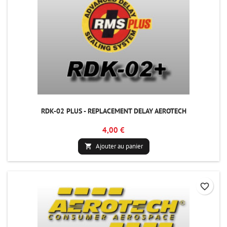
RDK-02 PLUS - REPLACEMENT DELAY AEROTECH
4,00 €
Ajouter au panier

favorite_border