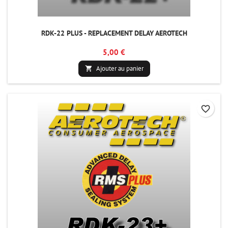
RDK-22 PLUS - REPLACEMENT DELAY AEROTECH
5,00 €
Ajouter au panier

favorite_border