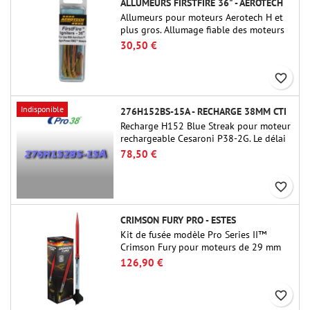
ALLUMEURS FIRSTFIRE 36" - AEROTECH
Allumeurs pour moteurs Aerotech H et
plus gros. Allumage fiable des moteurs
jusqu'à 91 cm de longu
30,50 €
favorite_border
Indisponible
276H152BS-15A - RECHARGE 38MM CTI
Recharge H152 Blue Streak pour moteur
rechargeable Cesaroni P38-2G. Le délai
de 15 secondes est réglable via l'outil
78,50 €
ProDAT 38
favorite_border
CRIMSON FURY PRO - ESTES
Kit de fusée modèle Pro Series II™
Crimson Fury pour moteurs de 29 mm
de type E, F et G. Conçu pour les
126,90 €
fuséologues confirmés, le Crimson Fury
offre des lancements palpitants, des
favorite_border
atterrissages en douceur et une
expérience de construction aussi