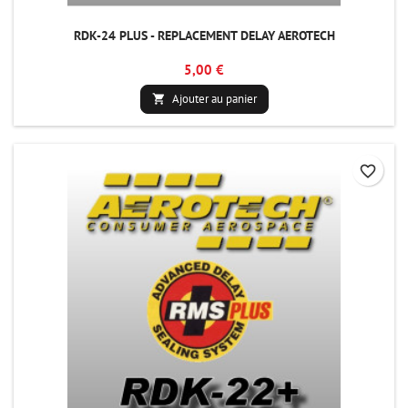
RDK-24 PLUS - REPLACEMENT DELAY AEROTECH
5,00 €
Ajouter au panier

favorite_border