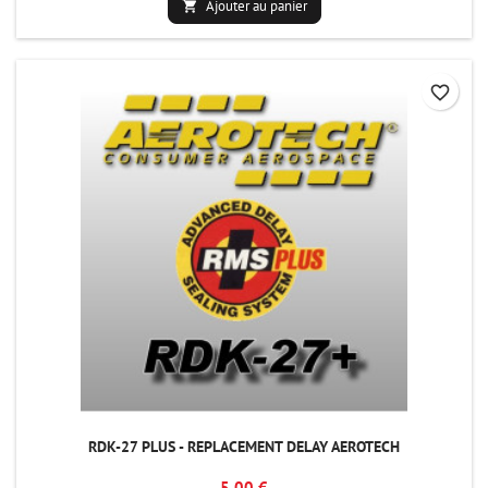
Ajouter au panier

favorite_border
RDK-27 PLUS - REPLACEMENT DELAY AEROTECH
5,00 €