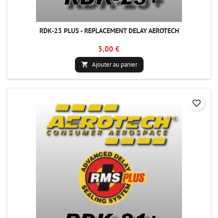
RDK-23 PLUS - REPLACEMENT DELAY AEROTECH
5,00 €
Ajouter au panier

favorite_border