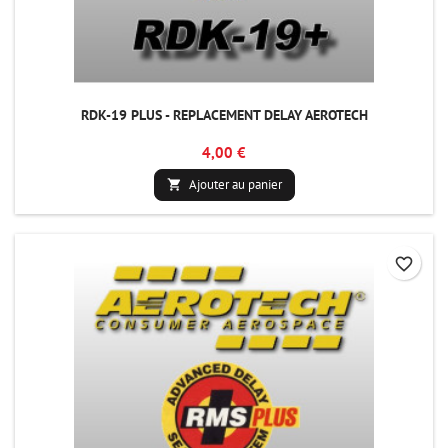
RDK-19 PLUS - REPLACEMENT DELAY AEROTECH
4,00 €
Ajouter au panier

favorite_border