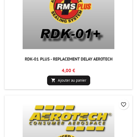
RDK-01 PLUS - REPLACEMENT DELAY AEROTECH
4,00 €
Ajouter au panier

favorite_border