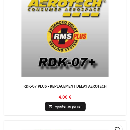
RDK-07 PLUS - REPLACEMENT DELAY AEROTECH
4,00 €
Ajouter au panier

favorite_border