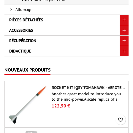
Allumage
PIÈCES DÉTACHÉES
ACCESSORIES
RÉCUPÉRATION
DIDACTIQUE
NOUVEAUX PRODUITS
ROCKET KIT IQSY TOMAHAWK - AEROTECH
Another great model to introduce you
to the mid-power.A scale replica of a
famous sounding rocket, small in size
122,50 €
and peefect to move to higher-level kits.
favorite_border