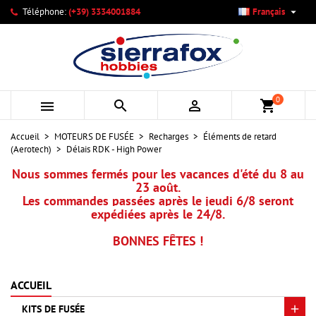

Téléphone:
(+39) 3334001884
Français
×
×
×
×
Mes listes d'envies
((modalTitle))
Créer une liste d'envies
Connexion
add_circle_outline
Créer une nouvelle liste
((confirmMessage))
Vous devez être connecté pour ajouter des produits à votre
Nom de la liste d'envies
liste d'envies.
0



shopping_cart
((cancelText))
((modalDeleteText))
Annuler
Connexion
Accueil
MOTEURS DE FUSÉE
Recharges
Éléments de retard
Annuler
Créer une liste d'envies
(Aerotech)
Délais RDK - High Power
Nous sommes fermés pour les vacances d'été du 8 au
23 août.
Les commandes passées après le jeudi 6/8 seront
expédiées après le 24/8.
BONNES FÊTES !
ACCUEIL
KITS DE FUSÉE