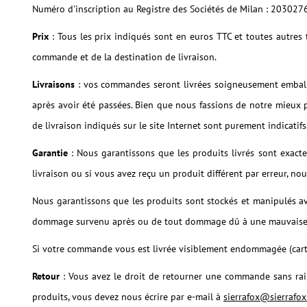
Numéro d'inscription au Registre des Sociétés de Milan : 203027
Prix
: Tous les prix indiqués sont en euros TTC et toutes autres
commande et de la destination de livraison.
Livraisons
: vos commandes seront livrées soigneusement emball
après avoir été passées. Bien que nous fassions de notre mieux p
de livraison indiqués sur le site Internet sont purement indicatifs
Garantie
: Nous garantissons que les produits livrés sont exa
livraison ou si vous avez reçu un produit différent par erreur, n
Nous garantissons que les produits sont stockés et manipulés a
dommage survenu après ou de tout dommage dû à une mauvaise man
Si votre commande vous est livrée visiblement endommagée (carton
Retour
: Vous avez le droit de retourner une commande sans raiso
produits, vous devez nous écrire par e-mail à
sierrafox@sierrafo