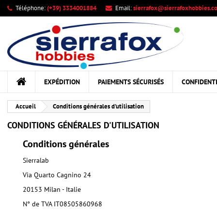
Téléphone:
(+39) 3334001884
Email:
sierrafox@sierrafoxhobbies.c
Me
((
Cr
C
add_circle_outline
((c
Vou
Nom
EXPÉDITION
PAIEMENTS SÉCURISÉS
CONFIDENTI
Accueil
Conditions générales d'utilisation
CONDITIONS GÉNÉRALES D'UTILISATION
Conditions générales
Sierralab
Via Quarto Cagnino 24
20153 Milan - Italie
N° de TVA IT08505860968