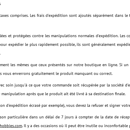
6
 taxes comprises. Les frais d'expédition sont ajoutés séparément dans 
ées et protégées contre les manipulations normales d'expédition. Les 
our expédier le plus rapidement possible, ils sont généralement expédiés
.
ctement les mêmes que ceux présentés sur notre boutique en ligne. Si
ous vous enverrons gratuitement le produit manquant ou correct.
vec soin jusqu'à ce que votre commande soit récupérée par la société d'
ipulation après que le produit ait été livré à sa destination finale.
 d'expédition écrasé par exemple), vous devez la refuser et signer votre 
n particulière dans un délai de 7 jours à compter de la date de réceptio
xhobbies.com
. Il y a des occasions où il peut être inutile ou inconfortabl