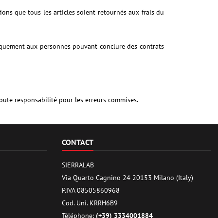
dons que tous les articles soient retournés aux frais du
niquement aux personnes pouvant conclure des contrats
oute responsabilité pour les erreurs commises.
CONTACT
SIERRALAB
Via Quarto Cagnino 24 20153 Milano (Italy)
P.IVA 08505860968
Cod. Uni. KRRH6B9
Téléphone:
(+39) 3334001884