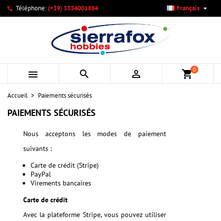

Téléphone:
(+39) 3334001884
Français
×
×
×
×
Mes listes d'envies
((modalTitle))
Créer une liste d'envies
Connexion
add_circle_outline
Créer une nouvelle liste
((confirmMessage))
Vous devez être connecté pour ajouter des produits à votre
Nom de la liste d'envies
liste d'envies.
0



shopping_cart
((cancelText))
((modalDeleteText))
Annuler
Connexion
Accueil
Paiements sécurisés
Annuler
Créer une liste d'envies
PAIEMENTS SÉCURISÉS
Nous acceptons les modes de paiement
suivants :
Carte de crédit (Stripe)
PayPal
Virements bancaires
Carte de crédit
Avec la plateforme Stripe, vous pouvez utiliser