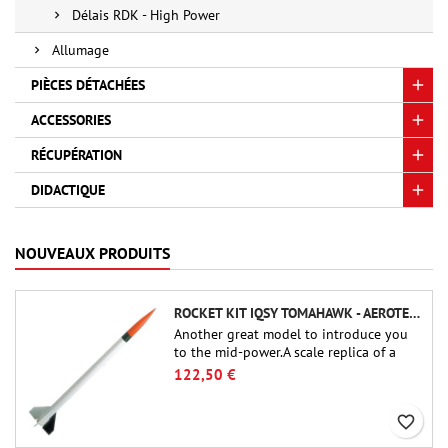
Délais RDK - High Power
Allumage
PIÈCES DÉTACHÉES
ACCESSORIES
RÉCUPÉRATION
DIDACTIQUE
NOUVEAUX PRODUITS
ROCKET KIT IQSY TOMAHAWK - AEROTECH
Another great model to introduce you
to the mid-power.A scale replica of a
famous sounding rocket, small in size
122,50 €
and peefect to move to higher-level kits.
favorite_border