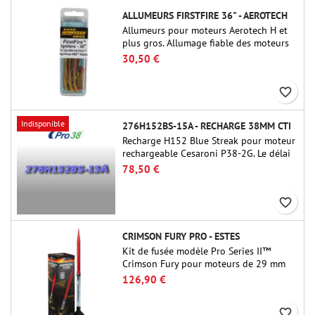
ALLUMEURS FIRSTFIRE 36" - AEROTECH
Allumeurs pour moteurs Aerotech H et
plus gros. Allumage fiable des moteurs
jusqu'à 91 cm de longu
30,50 €
favorite_border
Indisponible
276H152BS-15A - RECHARGE 38MM CTI
Recharge H152 Blue Streak pour moteur
rechargeable Cesaroni P38-2G. Le délai
de 15 secondes est réglable via l'outil
78,50 €
ProDAT 38
favorite_border
CRIMSON FURY PRO - ESTES
Kit de fusée modèle Pro Series II™
Crimson Fury pour moteurs de 29 mm
de type E, F et G. Conçu pour les
126,90 €
fuséologues confirmés, le Crimson Fury
offre des lancements palpitants, des
favorite_border
atterrissages en douceur et une