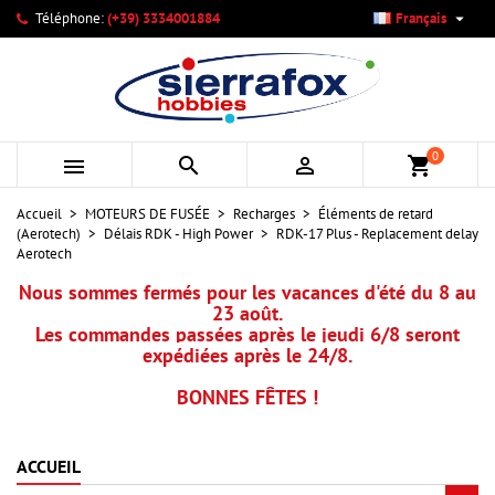

Téléphone:
(+39) 3334001884
Français
×
×
×
Mes listes d'envies
Créer une liste d'envies
Connexion
add_circle_outline
Créer une nouvelle liste
Vous devez être connecté pour ajouter des produits à votre
Nom de la liste d'envies
liste d'envies.
0



shopping_cart
Annuler
Connexion
Accueil
MOTEURS DE FUSÉE
Recharges
Éléments de retard
Annuler
Créer une liste d'envies
(Aerotech)
Délais RDK - High Power
RDK-17 Plus - Replacement delay
Aerotech
Nous sommes fermés pour les vacances d'été du 8 au
23 août.
Les commandes passées après le jeudi 6/8 seront
expédiées après le 24/8.
BONNES FÊTES !
ACCUEIL