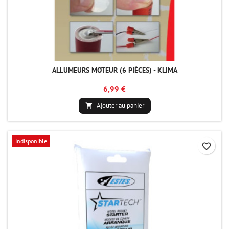
ALLUMEURS MOTEUR (6 PIÈCES) - KLIMA
6,99 €
Ajouter au panier

Indisponible
favorite_border