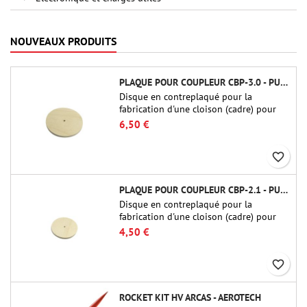
NOUVEAUX PRODUITS
PLAQUE POUR COUPLEUR CBP-3.0 - PUBLIC MISSILES LTD.
Disque en contreplaqué pour la
fabrication d'une cloison (cadre) pour
raccords tubulaires de 75 mm de Public
6,50 €
Missiles Ltd. (PT-3.0/QT-3.0)
favorite_border
PLAQUE POUR COUPLEUR CBP-2.1 - PUBLIC MISSILES LTD.
Disque en contreplaqué pour la
fabrication d'une cloison (cadre) pour
raccords tubulaires de 54 mm de Public
4,50 €
Missiles Ltd. (PT-2.1 ou QT-2.1)
favorite_border
ROCKET KIT HV ARCAS - AEROTECH