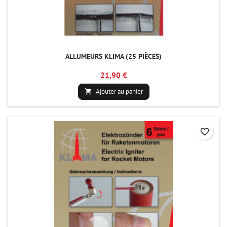
ALLUMEURS KLIMA (25 PIÈCES)
21,90 €
Ajouter au panier

favorite_border