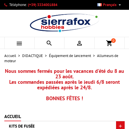

Téléphone:
(+39) 3334001884
Français
×
×
×
×
Mes listes d'envies
((modalTitle))
Créer une liste d'envies
Connexion
add_circle_outline
Créer une nouvelle liste
((confirmMessage))
Vous devez être connecté pour ajouter des produits à votre
Nom de la liste d'envies
liste d'envies.
0



shopping_cart
((cancelText))
((modalDeleteText))
Annuler
Connexion
Accueil
DIDACTIQUE
Équipement de lancement
Allumeurs de
Annuler
Créer une liste d'envies
moteur
Nous sommes fermés pour les vacances d'été du 8 au
23 août.
Les commandes passées après le jeudi 6/8 seront
expédiées après le 24/8.
BONNES FÊTES !
ACCUEIL
KITS DE FUSÉE