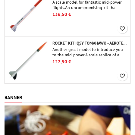
A scale model for fantastic mid-power
flights.An uncompromising kit that
allows you to build a replica of one of
136,50 €
the most famous sounding-rocket ever.
favorite_border
ROCKET KIT IQSY TOMAHAWK - AEROTECH
Another great model to introduce you
to the mid-power.A scale replica of a
famous sounding rocket, small in size
122,50 €
and peefect to move to higher-level kits.
favorite_border
BANNER