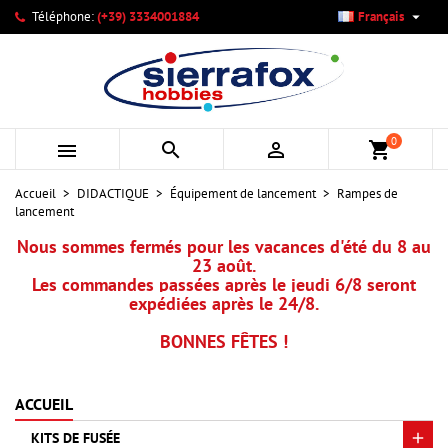

Téléphone:
(+39) 3334001884
Français
×
×
×
×
Mes listes d'envies
((modalTitle))
Créer une liste d'envies
Connexion
add_circle_outline
Créer une nouvelle liste
((confirmMessage))
Vous devez être connecté pour ajouter des produits à votre
Nom de la liste d'envies
liste d'envies.
0



shopping_cart
((cancelText))
((modalDeleteText))
Annuler
Connexion
Accueil
DIDACTIQUE
Équipement de lancement
Rampes de
Annuler
Créer une liste d'envies
lancement
Nous sommes fermés pour les vacances d'été du 8 au
23 août.
Les commandes passées après le jeudi 6/8 seront
expédiées après le 24/8.
BONNES FÊTES !
ACCUEIL
KITS DE FUSÉE