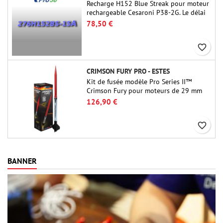
Recharge H152 Blue Streak pour moteur
rechargeable Cesaroni P38-2G. Le délai
de 15 secondes est réglable via l'outil
78,50 €
ProDAT 38
favorite_border
CRIMSON FURY PRO - ESTES
Kit de fusée modèle Pro Series II™
Crimson Fury pour moteurs de 29 mm
de type E, F et G. Conçu pour les
126,90 €
fuséologues confirmés, le Crimson Fury
offre des lancements palpitants, des
favorite_border
atterrissages en douceur et une
expérience de construction aussi
raffinée que les vols eux-mêmes.
BANNER