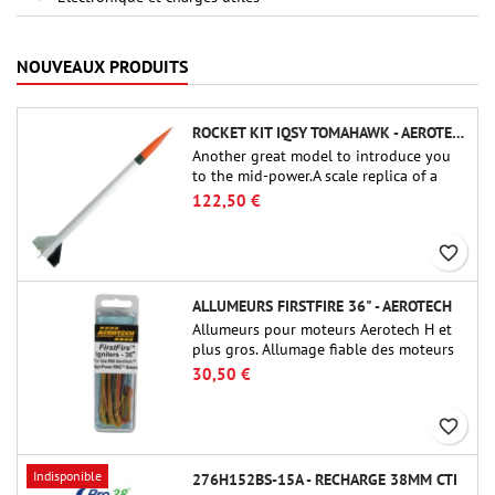
NOUVEAUX PRODUITS
ROCKET KIT IQSY TOMAHAWK - AEROTECH
Another great model to introduce you
to the mid-power.A scale replica of a
famous sounding rocket, small in size
122,50 €
and peefect to move to higher-level kits.
favorite_border
ALLUMEURS FIRSTFIRE 36" - AEROTECH
Allumeurs pour moteurs Aerotech H et
plus gros. Allumage fiable des moteurs
jusqu'à 91 cm de longu
30,50 €
favorite_border
Indisponible
276H152BS-15A - RECHARGE 38MM CTI