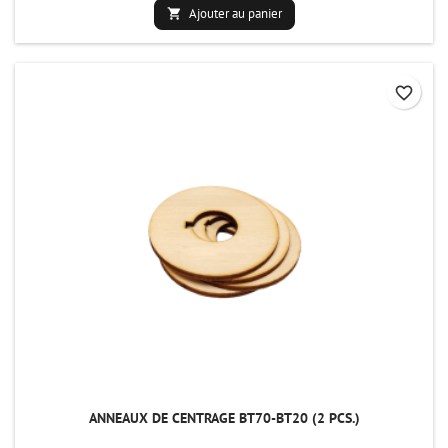
Ajouter au panier

favorite_border
ANNEAUX DE CENTRAGE BT70-BT20 (2 PCS.)