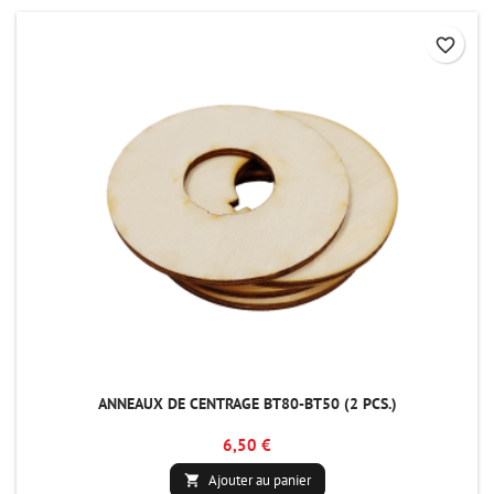
favorite_border
ANNEAUX DE CENTRAGE BT80-BT50 (2 PCS.)
6,50 €
Ajouter au panier
