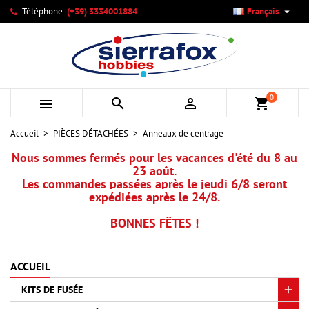

Téléphone:
(+39) 3334001884
Français
×
×
×
×
Mes listes d'envies
((modalTitle))
Créer une liste d'envies
Connexion
add_circle_outline
Créer une nouvelle liste
((confirmMessage))
Vous devez être connecté pour ajouter des produits à votre
Nom de la liste d'envies
liste d'envies.
0



shopping_cart
((cancelText))
((modalDeleteText))
Annuler
Connexion
Accueil
PIÈCES DÉTACHÉES
Anneaux de centrage
Annuler
Créer une liste d'envies
Nous sommes fermés pour les vacances d'été du 8 au
23 août.
Les commandes passées après le jeudi 6/8 seront
expédiées après le 24/8.
BONNES FÊTES !
ACCUEIL
KITS DE FUSÉE