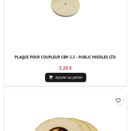
PLAQUE POUR COUPLEUR CBP-2.5 - PUBLIC MISSILES LTD.
5,20 €
Ajouter au panier

favorite_border