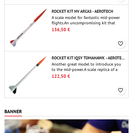
ROCKET KIT HV ARCAS - AEROTECH
A scale model for fantastic mid-power
flights.An uncompromising kit that
allows you to build a replica of one of
136,50 €
the most famous sounding-rocket ever.
favorite_border
ROCKET KIT IQSY TOMAHAWK - AEROTECH
Another great model to introduce you
to the mid-power.A scale replica of a
famous sounding rocket, small in size
122,50 €
and peefect to move to higher-level kits.
favorite_border
BANNER