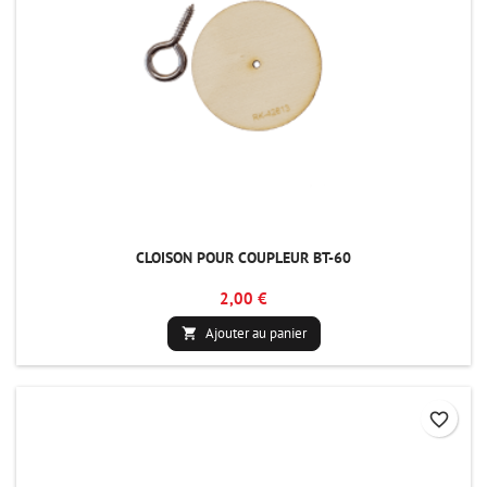
CLOISON POUR COUPLEUR BT-60
2,00 €
Ajouter au panier

favorite_border