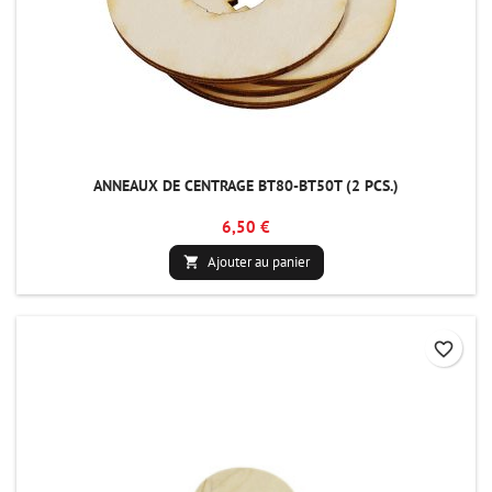
ANNEAUX DE CENTRAGE BT80-BT50T (2 PCS.)
6,50 €
Ajouter au panier

favorite_border