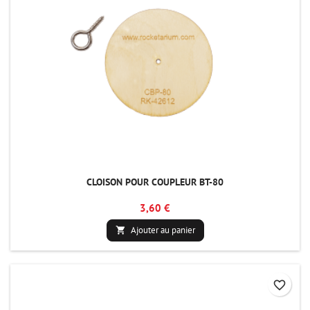
CLOISON POUR COUPLEUR BT-80
3,60 €
Ajouter au panier

favorite_border