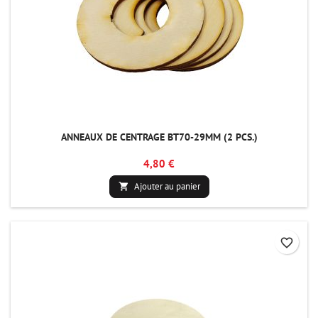
ANNEAUX DE CENTRAGE BT70-29MM (2 PCS.)
4,80 €
Ajouter au panier

favorite_border