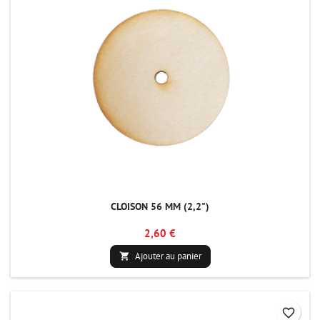
CLOISON 56 MM (2,2")
2,60 €
Ajouter au panier

favorite_border