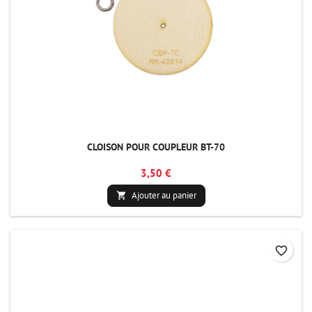
CLOISON POUR COUPLEUR BT-70
3,50 €
Ajouter au panier

favorite_border