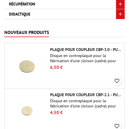
RÉCUPÉRATION
DIDACTIQUE
NOUVEAUX PRODUITS
PLAQUE POUR COUPLEUR CBP-3.0 - PUBLIC MISSILES LTD.
Disque en contreplaqué pour la
fabrication d'une cloison (cadre) pour
raccords tubulaires de 75 mm de Public
6,50 €
Missiles Ltd. (PT-3.0/QT-3.0)
favorite_border
PLAQUE POUR COUPLEUR CBP-2.1 - PUBLIC MISSILES LTD.
Disque en contreplaqué pour la
fabrication d'une cloison (cadre) pour
raccords tubulaires de 54 mm de Public
4,50 €
Missiles Ltd. (PT-2.1 ou QT-2.1)
favorite_border