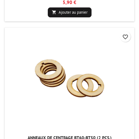
5,90 €
Ajouter au panier

favorite_border
ANNEAUX DE CENTRAGE BT60-BT50 (2 PCS.)