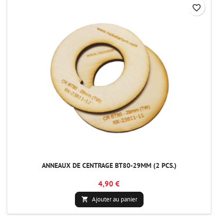
favorite_border
ANNEAUX DE CENTRAGE BT80-29MM (2 PCS.)
4,90 €
Ajouter au panier
