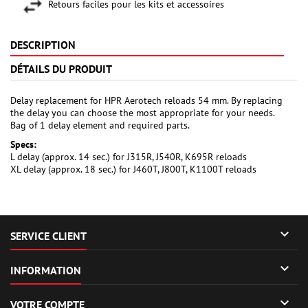
Retours faciles pour les kits et accessoires
DESCRIPTION
DÉTAILS DU PRODUIT
Delay replacement for HPR Aerotech reloads 54 mm. By replacing
the delay you can choose the most appropriate for your needs.
Bag of 1 delay element and required parts.
Specs:
L delay (approx. 14 sec.) for J315R, J540R, K695R reloads
XL delay (approx. 18 sec.) for J460T, J800T, K1100T reloads

SERVICE CLIENT

INFORMATION

VOTRE COMPTE