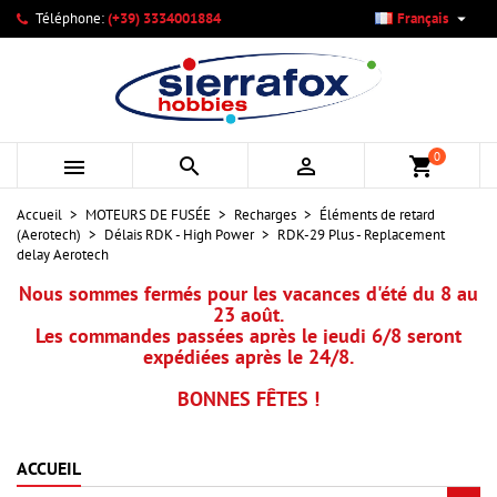

Téléphone:
(+39) 3334001884
Français
×
×
×
Mes listes d'envies
Créer une liste d'envies
Connexion
add_circle_outline
Créer une nouvelle liste
Vous devez être connecté pour ajouter des produits à votre
Nom de la liste d'envies
liste d'envies.
0



shopping_cart
Annuler
Connexion
Accueil
MOTEURS DE FUSÉE
Recharges
Éléments de retard
Annuler
Créer une liste d'envies
(Aerotech)
Délais RDK - High Power
RDK-29 Plus - Replacement
delay Aerotech
Nous sommes fermés pour les vacances d'été du 8 au
23 août.
Les commandes passées après le jeudi 6/8 seront
expédiées après le 24/8.
BONNES FÊTES !
ACCUEIL