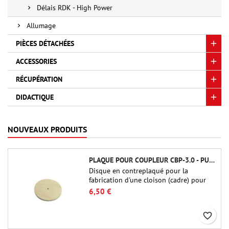
Délais RDK - High Power
Allumage
PIÈCES DÉTACHÉES
ACCESSORIES
RÉCUPÉRATION
DIDACTIQUE
NOUVEAUX PRODUITS
PLAQUE POUR COUPLEUR CBP-3.0 - PUBLIC MISSILES LTD.
Disque en contreplaqué pour la
fabrication d'une cloison (cadre) pour
raccords tubulaires de 75 mm de Public
6,50 €
Missiles Ltd. (PT-3.0/QT-3.0)
favorite_border