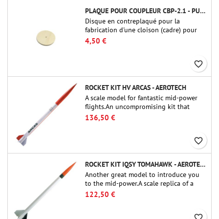
PLAQUE POUR COUPLEUR CBP-2.1 - PUBLIC MISSILES LTD.
Disque en contreplaqué pour la
fabrication d'une cloison (cadre) pour
raccords tubulaires de 54 mm de Public
4,50 €
Missiles Ltd. (PT-2.1 ou QT-2.1)
favorite_border
ROCKET KIT HV ARCAS - AEROTECH
A scale model for fantastic mid-power
flights.An uncompromising kit that
allows you to build a replica of one of
136,50 €
the most famous sounding-rocket ever.
favorite_border
ROCKET KIT IQSY TOMAHAWK - AEROTECH
Another great model to introduce you
to the mid-power.A scale replica of a
famous sounding rocket, small in size
122,50 €
and peefect to move to higher-level kits.
favorite_border