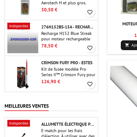
Aerotech H et plus gros.
Allumage fiable des moteurs
30,50 €
favorite_border
jusqu'à 91 cm de longu
MOTEUR
Indisponible
276H152BS-15A - RECHARGE 38MM CTI
Recharge H152 Blue Streak
1
pour moteur rechargeable
Cesaroni P38-2G. Le délai de
Ajo
78,50 €

favorite_border
15 secondes est réglable via
l'outil ProDAT 38
CRIMSON FURY PRO - ESTES
Kit de fusée modèle Pro
Series II™ Crimson Fury pour
moteurs de 29 mm de type
126,90 €
favorite_border
E, F et G. Conçu pour les
fuséologues confirmés, le
Crimson Fury offre des
lancements palpitants, des
MEILLEURES VENTES
atterrissages en douceur et
une expérience de
construction aussi raffinée
Indisponible
ALLUMETTE ÉLECTRIQUE POUR CHARGE D'ÉJECTION
que les vols eux-mêmes.
E-match pour les frais
d'éjection. À utiliser avec des