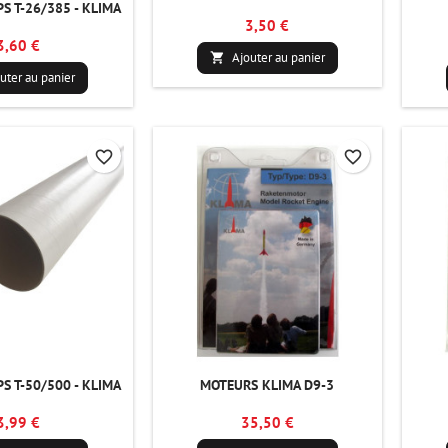
S T-26/385 - KLIMA
3,50 €
3,60 €
Ajouter au panier

uter au panier
favorite_border
favorite_border
S T-50/500 - KLIMA
MOTEURS KLIMA D9-3
3,99 €
35,50 €