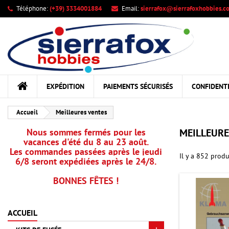
Téléphone:
(+39) 3334001884
Email:
sierrafox@sierrafoxhobbies.c
Me
((
Cr
C
add_circle_outline
((c
Vou
Nom
EXPÉDITION
PAIEMENTS SÉCURISÉS
CONFIDENTI
Accueil
Meilleures ventes
Nous sommes fermés pour les
MEILLEURE
vacances d'été du 8 au 23 août.
Les commandes passées après le jeudi
Il y a 852 produ
6/8 seront expédiées après le 24/8.
BONNES FÊTES !
ACCUEIL