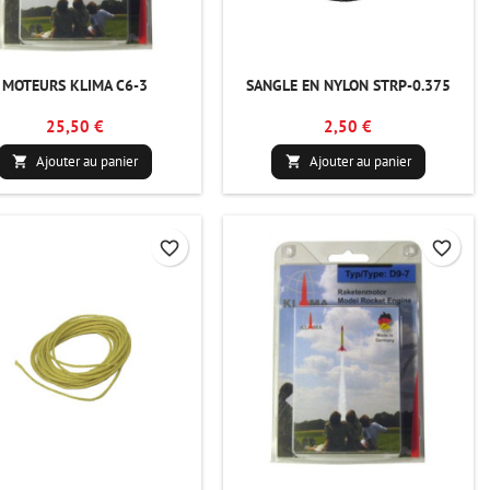
MOTEURS KLIMA C6-3
SANGLE EN NYLON STRP-0.375
25,50 €
2,50 €
Ajouter au panier
Ajouter au panier


favorite_border
favorite_border