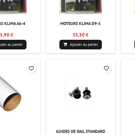
S KLIMA A6-4
MOTEURS KLIMA D9-5
5,90 €
35,50 €
uter au panier
Ajouter au panier

favorite_border
favorite_border
GUIDES DE RAIL STANDARD