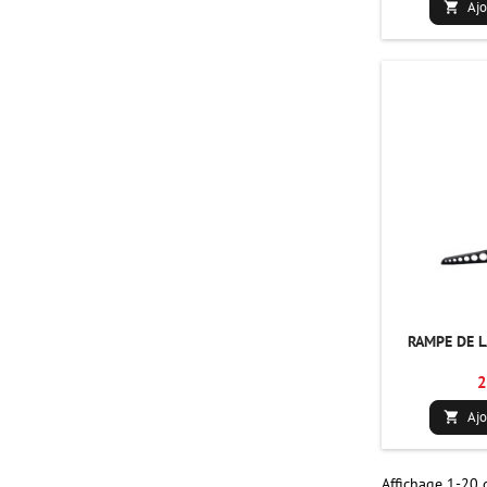
Ajo

RAMPE DE 
2
Ajo

Affichage 1-20 d