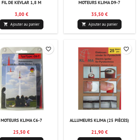
FIL DE KEVLAR 1,8 M
MOTEURS KLIMA D9-7
3,00 €
35,50 €
Ajouter au panier
Ajouter au panier


favorite_border
favorite_border
MOTEURS KLIMA C6-7
ALLUMEURS KLIMA (25 PIÈCES)
25,50 €
21,90 €