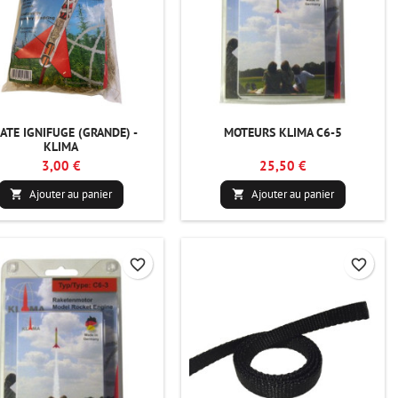
ATE IGNIFUGE (GRANDE) -
MOTEURS KLIMA C6-5
KLIMA
3,00 €
25,50 €
Ajouter au panier
Ajouter au panier


favorite_border
favorite_border