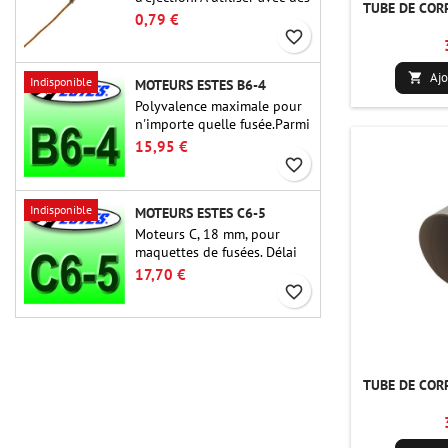
TUBE DE CORP
altimètres ou d'autres
0,79 €
appareils électroniques.
favorite_border
Ajo

Indisponible
MOTEURS ESTES B6-4
Polyvalence maximale pour
n'importe quelle fusée.Parmi
les moteurs de fusée les plus
15,95 €
utilisés à ce jour, l'Estes B6-
favorite_border
4 est le moteur adapté à la
plus grande majorité des
Indisponible
MOTEURS ESTES C6-5
fusées Estes et similaires.
Moteurs C, 18 mm, pour
maquettes de fusées. Délai
de 5 secondes, pour les
17,70 €
fusées à un étage.
favorite_border
TUBE DE CORP