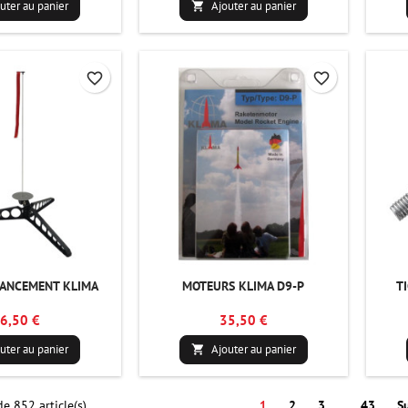
uter au panier
Ajouter au panier

favorite_border
favorite_border
LANCEMENT KLIMA
MOTEURS KLIMA D9-P
T
6,50 €
35,50 €
uter au panier
Ajouter au panier

e 852 article(s)
1
2
3
…
43
S