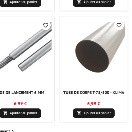
Ajouter au panier
Ajouter au panier


favorite_border
favorite_border
IGE DE LANCEMENT 6 MM
TUBE DE CORPS T-75/500 - KLIMA
6,99 €
6,99 €
Ajouter au panier
Ajouter au panier


uivant
