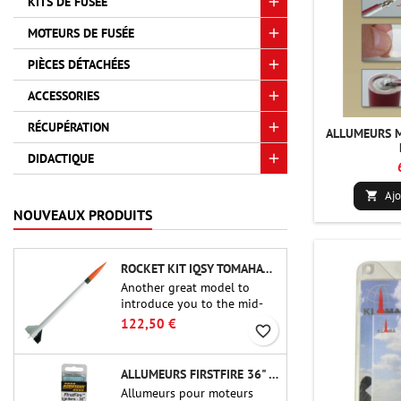
KITS DE FUSÉE
MOTEURS DE FUSÉE
PIÈCES DÉTACHÉES
ACCESSORIES
RÉCUPÉRATION
ALLUMEURS M
DIDACTIQUE
Ajo

NOUVEAUX PRODUITS
ROCKET KIT IQSY TOMAHAWK - AEROTECH
Another great model to
introduce you to the mid-
power.A scale replica of a
122,50 €
favorite_border
famous sounding rocket,
small in size and peefect to
move to higher-level kits.
ALLUMEURS FIRSTFIRE 36" - AEROTECH
Allumeurs pour moteurs