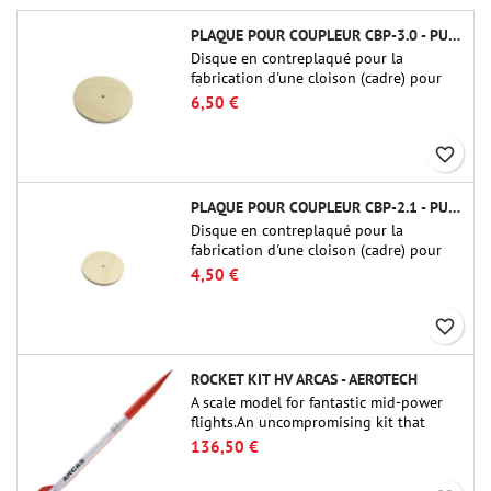
PLAQUE POUR COUPLEUR CBP-3.0 - PUBLIC MISSILES LTD.
Disque en contreplaqué pour la
fabrication d'une cloison (cadre) pour
raccords tubulaires de 75 mm de Public
6,50 €
Missiles Ltd. (PT-3.0/QT-3.0)
favorite_border
PLAQUE POUR COUPLEUR CBP-2.1 - PUBLIC MISSILES LTD.
Disque en contreplaqué pour la
fabrication d'une cloison (cadre) pour
raccords tubulaires de 54 mm de Public
4,50 €
Missiles Ltd. (PT-2.1 ou QT-2.1)
favorite_border
ROCKET KIT HV ARCAS - AEROTECH
A scale model for fantastic mid-power
flights.An uncompromising kit that
allows you to build a replica of one of
136,50 €
the most famous sounding-rocket ever.