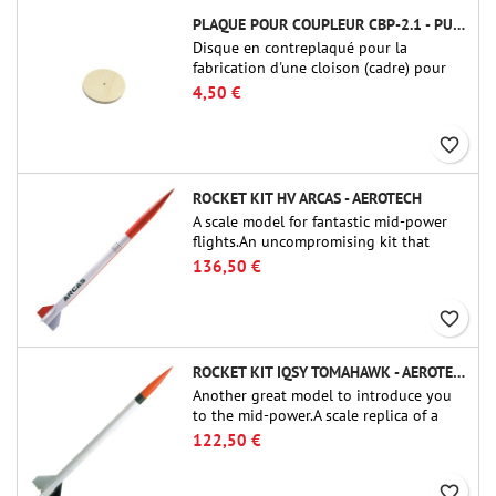
PLAQUE POUR COUPLEUR CBP-2.1 - PUBLIC MISSILES LTD.
Disque en contreplaqué pour la
fabrication d'une cloison (cadre) pour
raccords tubulaires de 54 mm de Public
4,50 €
Missiles Ltd. (PT-2.1 ou QT-2.1)
favorite_border
ROCKET KIT HV ARCAS - AEROTECH
A scale model for fantastic mid-power
flights.An uncompromising kit that
allows you to build a replica of one of
136,50 €
the most famous sounding-rocket ever.
favorite_border
ROCKET KIT IQSY TOMAHAWK - AEROTECH
Another great model to introduce you
to the mid-power.A scale replica of a
famous sounding rocket, small in size
122,50 €
and peefect to move to higher-level kits.
favorite_border