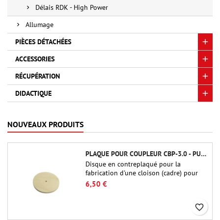
Délais RDK - High Power
Allumage
PIÈCES DÉTACHÉES
ACCESSORIES
RÉCUPÉRATION
DIDACTIQUE
NOUVEAUX PRODUITS
PLAQUE POUR COUPLEUR CBP-3.0 - PUBLIC MISSILES LTD.
Disque en contreplaqué pour la
fabrication d'une cloison (cadre) pour
raccords tubulaires de 75 mm de Public
6,50 €
Missiles Ltd. (PT-3.0/QT-3.0)
favorite_border