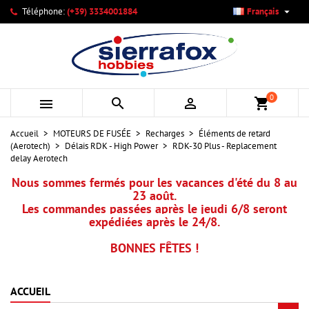

Téléphone:
(+39) 3334001884
Français
×
×
×
Mes listes d'envies
Créer une liste d'envies
Connexion
add_circle_outline
Créer une nouvelle liste
Vous devez être connecté pour ajouter des produits à votre
Nom de la liste d'envies
liste d'envies.
0



shopping_cart
Annuler
Connexion
Accueil
MOTEURS DE FUSÉE
Recharges
Éléments de retard
Annuler
Créer une liste d'envies
(Aerotech)
Délais RDK - High Power
RDK-30 Plus - Replacement
delay Aerotech
Nous sommes fermés pour les vacances d'été du 8 au
23 août.
Les commandes passées après le jeudi 6/8 seront
expédiées après le 24/8.
BONNES FÊTES !
ACCUEIL