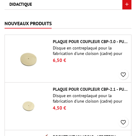
DIDACTIQUE
NOUVEAUX PRODUITS
PLAQUE POUR COUPLEUR CBP-3.0 - PUBLIC MISSILES LTD.
Disque en contreplaqué pour la
fabrication d'une cloison (cadre) pour
raccords tubulaires de 75 mm de Public
6,50 €
Missiles Ltd. (PT-3.0/QT-3.0)
favorite_border
PLAQUE POUR COUPLEUR CBP-2.1 - PUBLIC MISSILES LTD.
Disque en contreplaqué pour la
fabrication d'une cloison (cadre) pour
raccords tubulaires de 54 mm de Public
4,50 €
Missiles Ltd. (PT-2.1 ou QT-2.1)
favorite_border