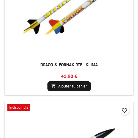
DRACO & FORNAX RTF - KLIMA
41,90 €
Ajouter au panier

Indisponible
favorite_border