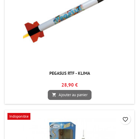
PEGASUS RTF - KLIMA
28,90 €
Ajouter au panier

Indisponible
favorite_border