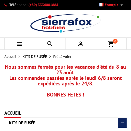

Téléphone:
(+39) 3334001884
Français
×
×
×
×
Mes listes d'envies
((modalTitle))
Créer une liste d'envies
Connexion
add_circle_outline
Créer une nouvelle liste
((confirmMessage))
Vous devez être connecté pour ajouter des produits à votre
Nom de la liste d'envies
liste d'envies.
0



shopping_cart
((cancelText))
((modalDeleteText))
Annuler
Connexion
Accueil
KITS DE FUSÉE
Prêt à voler
Annuler
Créer une liste d'envies
Nous sommes fermés pour les vacances d'été du 8 au
23 août.
Les commandes passées après le jeudi 6/8 seront
expédiées après le 24/8.
BONNES FÊTES !
ACCUEIL
KITS DE FUSÉE