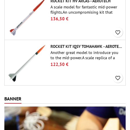
ROCKET KIT HV ARCAS - AEROTECH
A scale model for fantastic mid-power
flights.An uncompromising kit that
allows you to build a replica of one of
136,50 €
the most famous sounding-rocket ever.
favorite_border
ROCKET KIT IQSY TOMAHAWK - AEROTECH
Another great model to introduce you
to the mid-power.A scale replica of a
famous sounding rocket, small in size
122,50 €
and peefect to move to higher-level kits.
favorite_border
BANNER