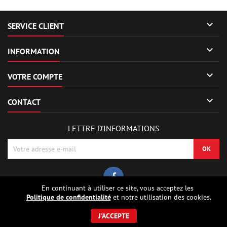

SERVICE CLIENT

INFORMATION

VOTRE COMPTE

CONTACT
LETTRE D'INFORMATIONS
En continuant à utiliser ce site, vous acceptez les
Politique de confidentialité
et notre utilisation des cookies.
© Copyright 2026 Sierrafox Hobbies - Model rocket shop, high power
rocketry, rocket motors, rocket electronics and building parts.. Tous droits
J'ACCEPTE
réservés.