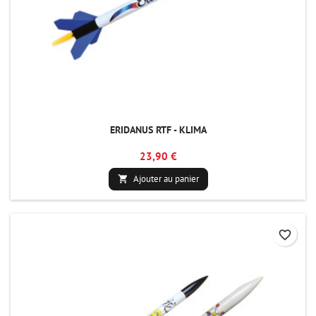
ERIDANUS RTF - KLIMA
23,90 €
Ajouter au panier

favorite_border