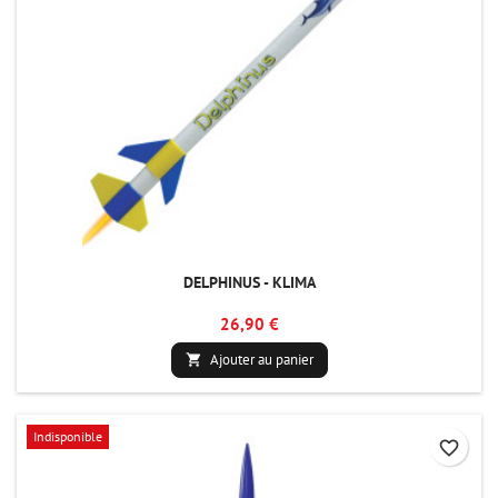
DELPHINUS - KLIMA
26,90 €
Ajouter au panier

Indisponible
favorite_border