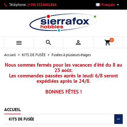

Téléphone:
(+39) 3334001884
Français
×
×
×
×
Mes listes d'envies
((modalTitle))
Créer une liste d'envies
Connexion
add_circle_outline
Créer une nouvelle liste
((confirmMessage))
Vous devez être connecté pour ajouter des produits à votre
Nom de la liste d'envies
liste d'envies.
0



shopping_cart
((cancelText))
((modalDeleteText))
Annuler
Connexion
Accueil
KITS DE FUSÉE
Fusées à plusieurs étages
Annuler
Créer une liste d'envies
Nous sommes fermés pour les vacances d'été du 8 au
23 août.
Les commandes passées après le jeudi 6/8 seront
expédiées après le 24/8.
BONNES FÊTES !
ACCUEIL
KITS DE FUSÉE