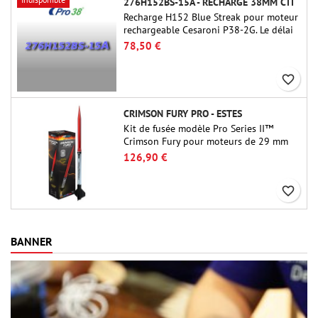
276H152BS-15A - RECHARGE 38MM CTI
Recharge H152 Blue Streak pour moteur
rechargeable Cesaroni P38-2G. Le délai
de 15 secondes est réglable via l'outil
78,50 €
ProDAT 38
favorite_border
CRIMSON FURY PRO - ESTES
Kit de fusée modèle Pro Series II™
Crimson Fury pour moteurs de 29 mm
de type E, F et G. Conçu pour les
126,90 €
fuséologues confirmés, le Crimson Fury
offre des lancements palpitants, des
favorite_border
atterrissages en douceur et une
expérience de construction aussi
raffinée que les vols eux-mêmes.
BANNER