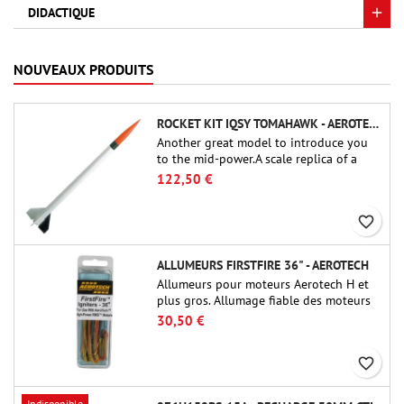
DIDACTIQUE
NOUVEAUX PRODUITS
ROCKET KIT IQSY TOMAHAWK - AEROTECH
Another great model to introduce you
to the mid-power.A scale replica of a
famous sounding rocket, small in size
122,50 €
and peefect to move to higher-level kits.
favorite_border
ALLUMEURS FIRSTFIRE 36" - AEROTECH
Allumeurs pour moteurs Aerotech H et
plus gros. Allumage fiable des moteurs
jusqu'à 91 cm de longu
30,50 €
favorite_border
Indisponible