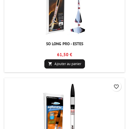
SO LONG PRO - ESTES
61,50 €
Ajouter au panier

favorite_border