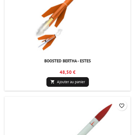
BOOSTED BERTHA - ESTES
48,50 €
Ajouter au panier

favorite_border