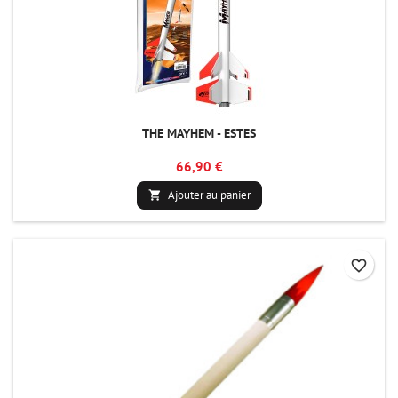
THE MAYHEM - ESTES
66,90 €
Ajouter au panier

favorite_border