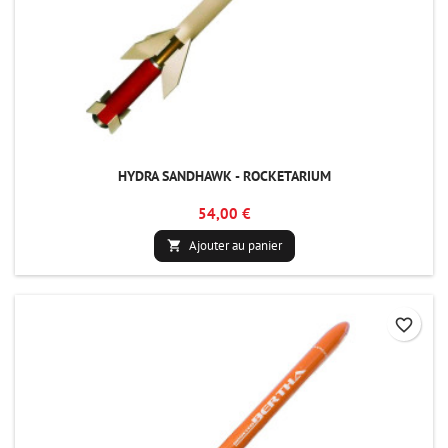
HYDRA SANDHAWK - ROCKETARIUM
54,00 €
Ajouter au panier

favorite_border