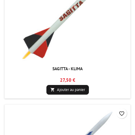
SAGITTA - KLIMA
27,50 €
Ajouter au panier

favorite_border