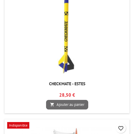
CHECKMATE - ESTES
28,50 €
Ajouter au panier

Indisponible
favorite_border