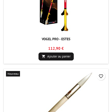
VOGEL PRO - ESTES
112,90 €
Ajouter au panier

Nouveau
favorite_border