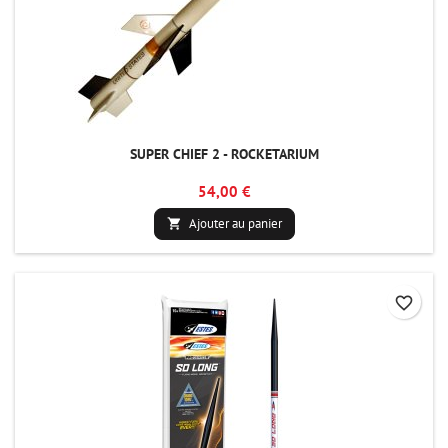
SUPER CHIEF 2 - ROCKETARIUM
54,00 €
Ajouter au panier

favorite_border