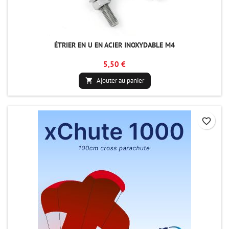
ÉTRIER EN U EN ACIER INOXYDABLE M4
5,50 €
Ajouter au panier

favorite_border