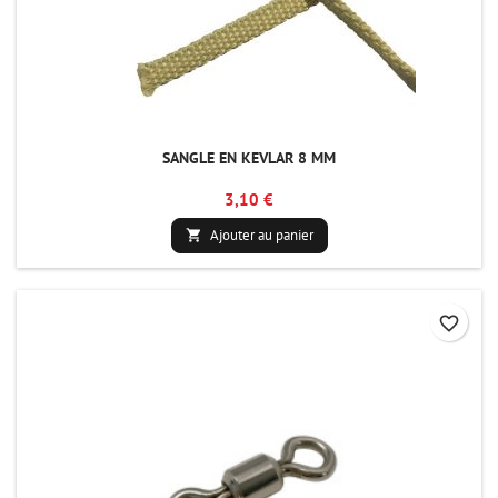
SANGLE EN KEVLAR 8 MM
3,10 €
Ajouter au panier

favorite_border