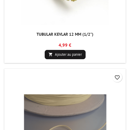
TUBULAR KEVLAR 12 MM (1/2")
4,99 €
Ajouter au panier

favorite_border