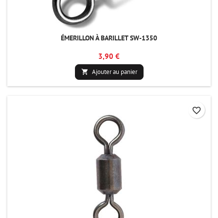
ÉMERILLON À BARILLET SW-1350
3,90 €
Ajouter au panier

favorite_border