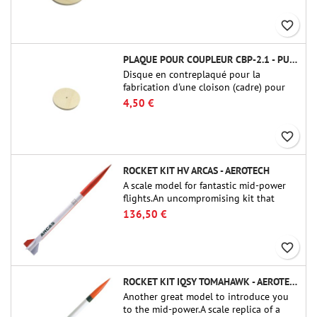
Missiles Ltd. (PT-3.0/QT-3.0)
favorite_border
PLAQUE POUR COUPLEUR CBP-2.1 - PUBLIC MISSILES LTD.
Disque en contreplaqué pour la
fabrication d'une cloison (cadre) pour
raccords tubulaires de 54 mm de Public
4,50 €
Missiles Ltd. (PT-2.1 ou QT-2.1
favorite_border
ROCKET KIT HV ARCAS - AEROTECH
A scale model for fantastic mid-power
flights.An uncompromising kit that
allows you to build a replica of one of
136,50 €
the most famous sounding-rocket ever.
favorite_border
ROCKET KIT IQSY TOMAHAWK - AEROTECH
Another great model to introduce you
to the mid-power.A scale replica of a