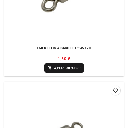
ÉMERILLON À BARILLET SW-770
1,50 €
Ajouter au panier

favorite_border