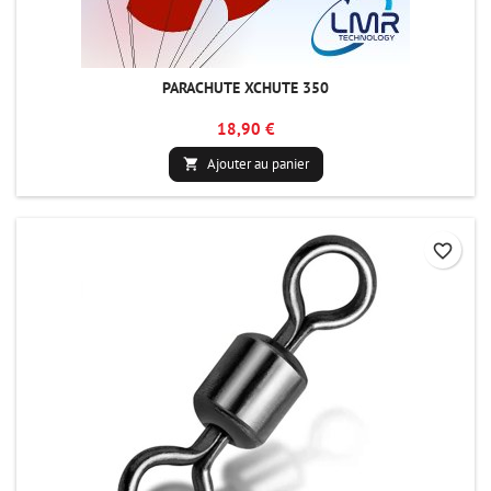
PARACHUTE XCHUTE 350
18,90 €
Ajouter au panier

favorite_border