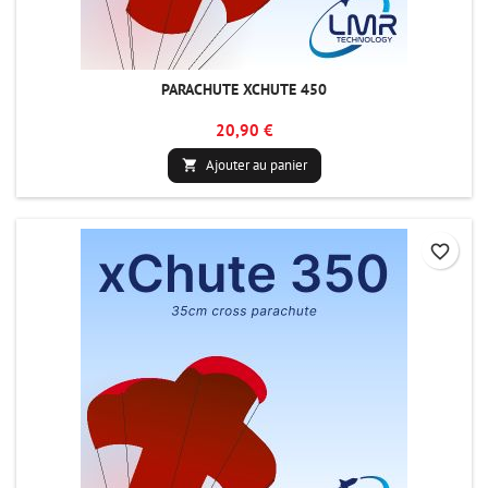
PARACHUTE XCHUTE 450
20,90 €
Ajouter au panier

favorite_border