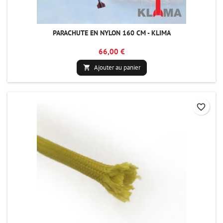
PARACHUTE EN NYLON 160 CM - KLIMA
66,00 €
Ajouter au panier

favorite_border