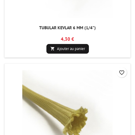
TUBULAR KEVLAR 6 MM (1/4")
4,30 €
Ajouter au panier

favorite_border