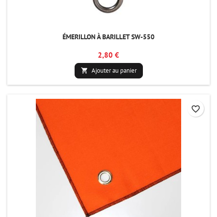
ÉMERILLON À BARILLET SW-550
2,80 €
Ajouter au panier

favorite_border