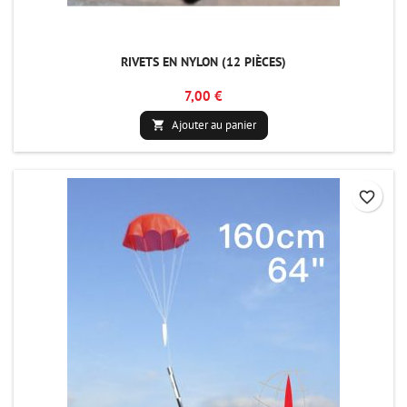
RIVETS EN NYLON (12 PIÈCES)
7,00 €
Ajouter au panier

favorite_border