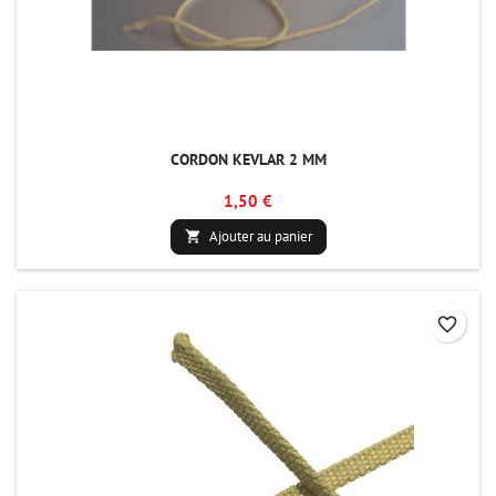
CORDON KEVLAR 2 MM
1,50 €
Ajouter au panier

favorite_border