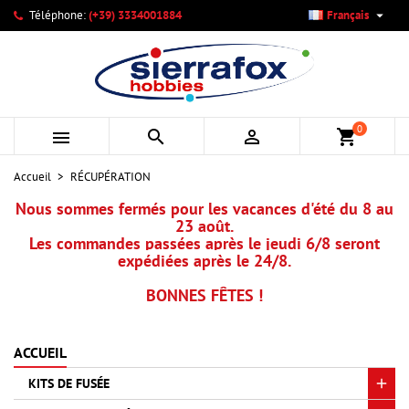

Téléphone:
(+39) 3334001884
Français
×
×
×
×
Mes listes d'envies
((modalTitle))
Créer une liste d'envies
Connexion
add_circle_outline
Créer une nouvelle liste
((confirmMessage))
Vous devez être connecté pour ajouter des produits à votre
Nom de la liste d'envies
liste d'envies.
0



shopping_cart
((cancelText))
((modalDeleteText))
Annuler
Connexion
Accueil
RÉCUPÉRATION
Annuler
Créer une liste d'envies
Nous sommes fermés pour les vacances d'été du 8 au
23 août.
Les commandes passées après le jeudi 6/8 seront
expédiées après le 24/8.
BONNES FÊTES !
ACCUEIL
KITS DE FUSÉE