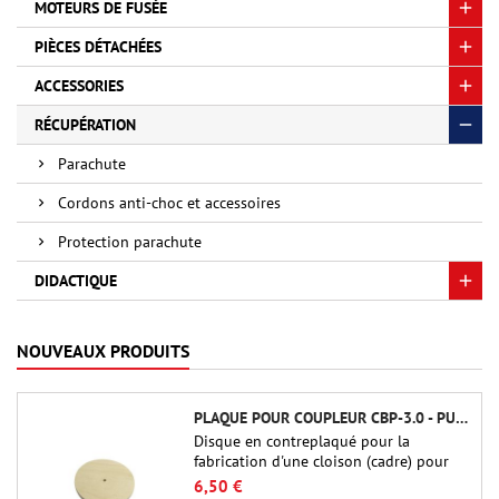
MOTEURS DE FUSÉE
PIÈCES DÉTACHÉES
ACCESSORIES
RÉCUPÉRATION
Parachute
Cordons anti-choc et accessoires
Protection parachute
DIDACTIQUE
NOUVEAUX PRODUITS
PLAQUE POUR COUPLEUR CBP-3.0 - PUBLIC MISSILES LTD.
Disque en contreplaqué pour la
fabrication d'une cloison (cadre) pour
raccords tubulaires de 75 mm de Public
6,50 €