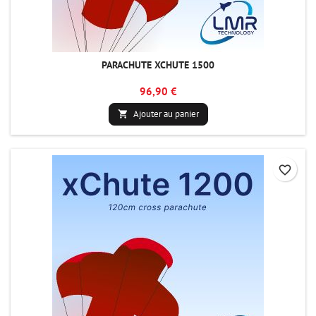
PARACHUTE XCHUTE 1500
96,90 €
Ajouter au panier

favorite_border