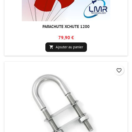
PARACHUTE XCHUTE 1200
79,90 €
Ajouter au panier

favorite_border