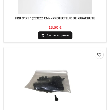
FRB 9"X9" (22X22 CM) - PROTECTEUR DE PARACHUTE
13,50 €
Ajouter au panier

favorite_border