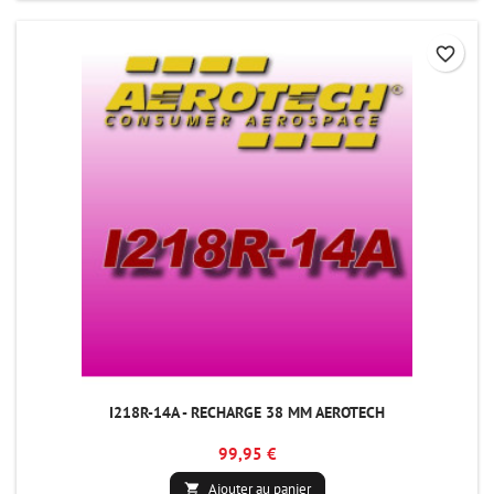
favorite_border
I218R-14A - RECHARGE 38 MM AEROTECH
99,95 €
Ajouter au panier
