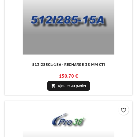
512I285CL-15A - RECHARGE 38 MM CTI
150,70 €
Ajouter au panier

favorite_border