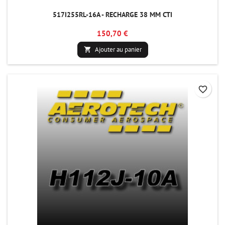
517I255RL-16A - RECHARGE 38 MM CTI
150,70 €
Ajouter au panier

favorite_border