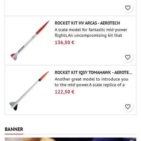
favorite_border
ROCKET KIT HV ARCAS - AEROTECH
A scale model for fantastic mid-power
flights.An uncompromising kit that
allows you to build a replica of one of
136,50 €
the most famous sounding-rocket ever.
favorite_border
ROCKET KIT IQSY TOMAHAWK - AEROTECH
Another great model to introduce you
to the mid-power.A scale replica of a
famous sounding rocket, small in size
122,50 €
and peefect to move to higher-level kits.
favorite_border
BANNER