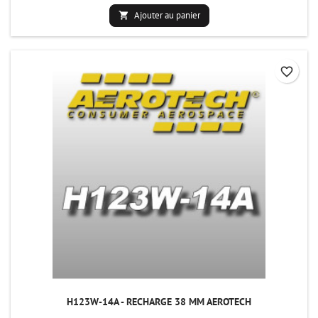
Ajouter au panier

favorite_border
H123W-14A - RECHARGE 38 MM AEROTECH