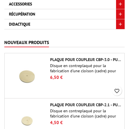
ACCESSORIES
RÉCUPÉRATION
DIDACTIQUE
NOUVEAUX PRODUITS
PLAQUE POUR COUPLEUR CBP-3.0 - PUBLIC MISSILES LTD.
Disque en contreplaqué pour la
fabrication d'une cloison (cadre) pour
raccords tubulaires de 75 mm de Public
6,50 €
Missiles Ltd. (PT-3.0/QT-3.0)
favorite_border
PLAQUE POUR COUPLEUR CBP-2.1 - PUBLIC MISSILES LTD.
Disque en contreplaqué pour la
fabrication d'une cloison (cadre) pour
raccords tubulaires de 54 mm de Public
4,50 €
Missiles Ltd. (PT-2.1 ou QT-2.1)