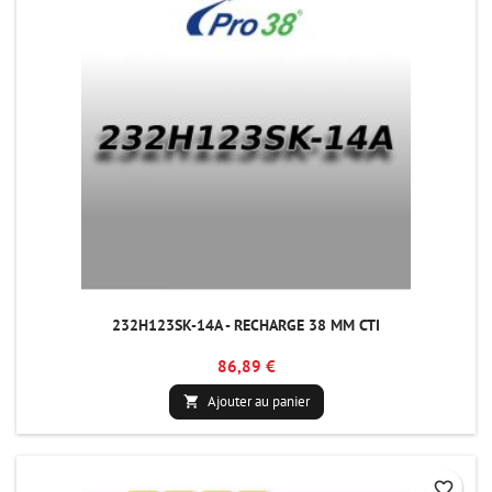
232H123SK-14A - RECHARGE 38 MM CTI
86,89 €
Ajouter au panier

favorite_border