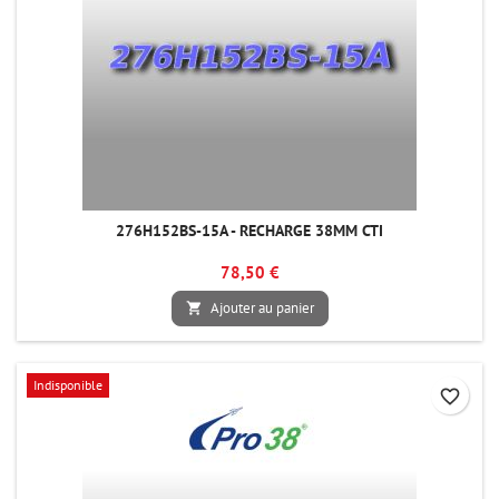
276H152BS-15A - RECHARGE 38MM CTI
78,50 €
Ajouter au panier

Indisponible
favorite_border