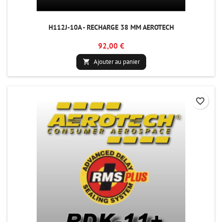
H112J-10A - RECHARGE 38 MM AEROTECH
92,00 €
Ajouter au panier

favorite_border