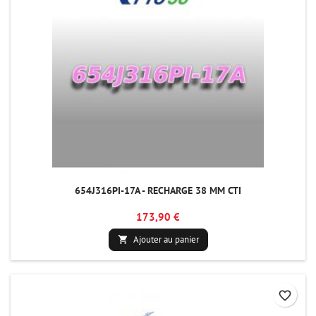
654J316PI-17A - RECHARGE 38 MM CTI
173,90 €
Ajouter au panier

favorite_border