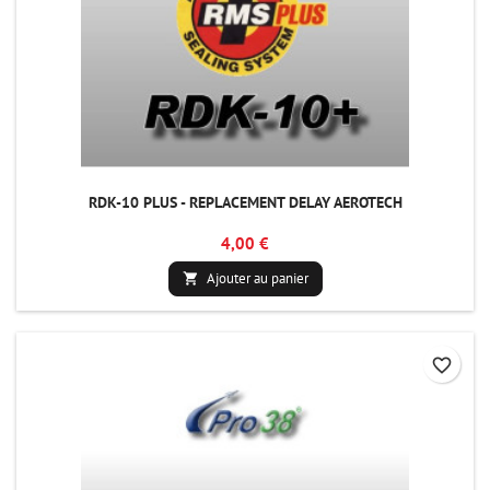
RDK-10 PLUS - REPLACEMENT DELAY AEROTECH
4,00 €
Ajouter au panier

favorite_border