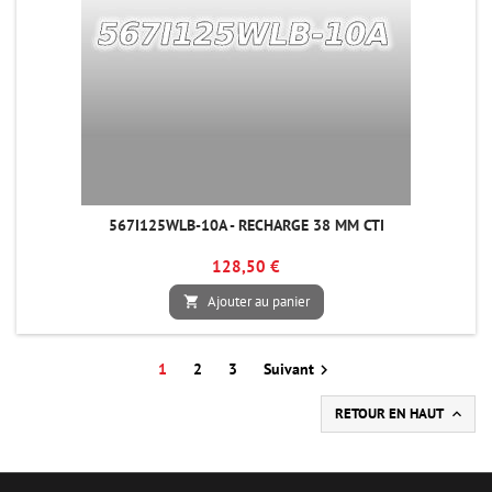
567I125WLB-10A - RECHARGE 38 MM CTI
128,50 €
Ajouter au panier

1
2
3
Suivant

RETOUR EN HAUT
