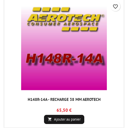
favorite_border
H148R-14A - RECHARGE 38 MM AEROTECH
65,50 €
Ajouter au panier
