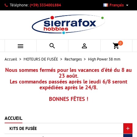

Téléphone:
(+39) 3334001884
Français
×
×
×
×
Mes listes d'envies
((modalTitle))
Créer une liste d'envies
Connexion
add_circle_outline
Créer une nouvelle liste
((confirmMessage))
Vous devez être connecté pour ajouter des produits à votre
Nom de la liste d'envies
liste d'envies.
0



shopping_cart
((cancelText))
((modalDeleteText))
Annuler
Connexion
Accueil
MOTEURS DE FUSÉE
Recharges
High Power 38 mm
Annuler
Créer une liste d'envies
Nous sommes fermés pour les vacances d'été du 8 au
23 août.
Les commandes passées après le jeudi 6/8 seront
expédiées après le 24/8.
BONNES FÊTES !
ACCUEIL
KITS DE FUSÉE