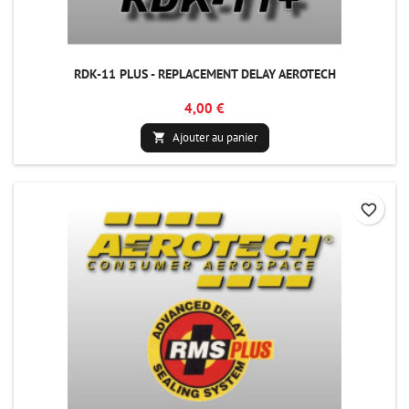
RDK-11 PLUS - REPLACEMENT DELAY AEROTECH
4,00 €
Ajouter au panier

favorite_border