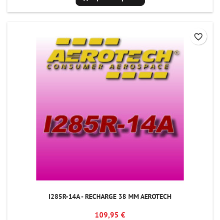
favorite_border
I285R-14A - RECHARGE 38 MM AEROTECH
109,95 €