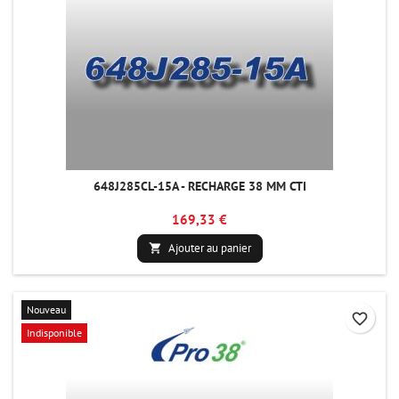
648J285CL-15A - RECHARGE 38 MM CTI
169,33 €
Ajouter au panier

Nouveau
favorite_border
Indisponible