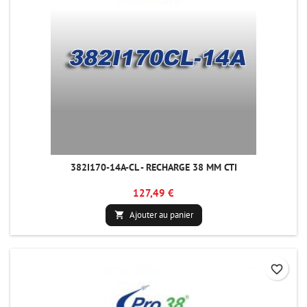
382I170-14A-CL - RECHARGE 38 MM CTI
127,49 €
Ajouter au panier

favorite_border