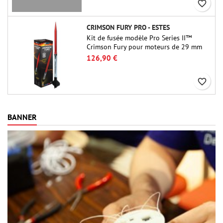
favorite_border
CRIMSON FURY PRO - ESTES
Kit de fusée modèle Pro Series II™
Crimson Fury pour moteurs de 29 mm
de type E, F et G. Conçu pour les
126,90 €
fuséologues confirmés, le Crimson Fury
offre des lancements palpitants, des
favorite_border
atterrissages en douceur et une
expérience de construction aussi
raffinée que les vols eux-mêmes.
BANNER