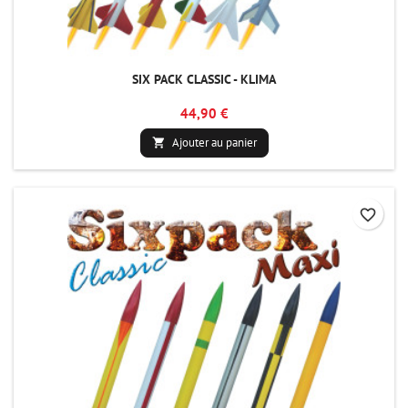
SIX PACK CLASSIC - KLIMA
44,90 €
Ajouter au panier

favorite_border