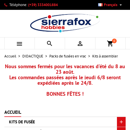

Téléphone:
(+39) 3334001884
Français
×
×
×
×
Mes listes d'envies
((modalTitle))
Créer une liste d'envies
Connexion
add_circle_outline
Créer une nouvelle liste
((confirmMessage))
Vous devez être connecté pour ajouter des produits à votre
Nom de la liste d'envies
liste d'envies.
0



shopping_cart
((cancelText))
((modalDeleteText))
Annuler
Connexion
Accueil
DIDACTIQUE
Packs de fusées en vrac
Kits à assembler
Annuler
Créer une liste d'envies
Nous sommes fermés pour les vacances d'été du 8 au
23 août.
Les commandes passées après le jeudi 6/8 seront
expédiées après le 24/8.
BONNES FÊTES !
ACCUEIL
KITS DE FUSÉE