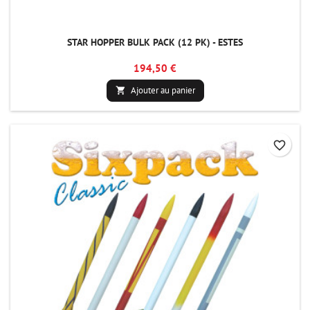
STAR HOPPER BULK PACK (12 PK) - ESTES
194,50 €
Ajouter au panier

favorite_border