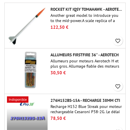
ROCKET KIT IQSY TOMAHAWK - AEROTECH
Another great model to introduce you
to the mid-power.A scale replica of a
famous sounding rocket, small in size
122,50 €
and peefect to move to higher-level kits.
favorite_border
ALLUMEURS FIRSTFIRE 36" - AEROTECH
Allumeurs pour moteurs Aerotech H et
plus gros. Allumage fiable des moteurs
jusqu'à 91 cm de longu
30,50 €
favorite_border
Indisponible
276H152BS-15A - RECHARGE 38MM CTI
Recharge H152 Blue Streak pour moteur
rechargeable Cesaroni P38-2G. Le délai
de 15 secondes est réglable via l'outil
78,50 €
ProDAT 38