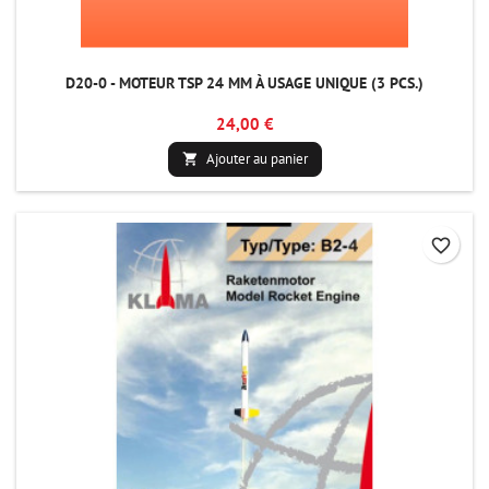
D20-0 - MOTEUR TSP 24 MM À USAGE UNIQUE (3 PCS.)
24,00 €
Ajouter au panier

favorite_border