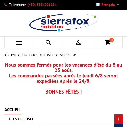

Téléphone:
(+39) 3334001884
Français
×
×
×
×
Mes listes d'envies
((modalTitle))
Créer une liste d'envies
Connexion
add_circle_outline
Créer une nouvelle liste
((confirmMessage))
Vous devez être connecté pour ajouter des produits à votre
Nom de la liste d'envies
liste d'envies.
0



shopping_cart
((cancelText))
((modalDeleteText))
Annuler
Connexion
Accueil
MOTEURS DE FUSÉE
Single use
Annuler
Créer une liste d'envies
Nous sommes fermés pour les vacances d'été du 8 au
23 août.
Les commandes passées après le jeudi 6/8 seront
expédiées après le 24/8.
BONNES FÊTES !
ACCUEIL
KITS DE FUSÉE