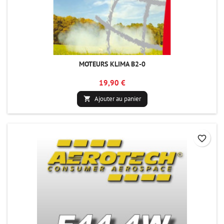
MOTEURS KLIMA B2-0
19,90 €
Ajouter au panier

favorite_border