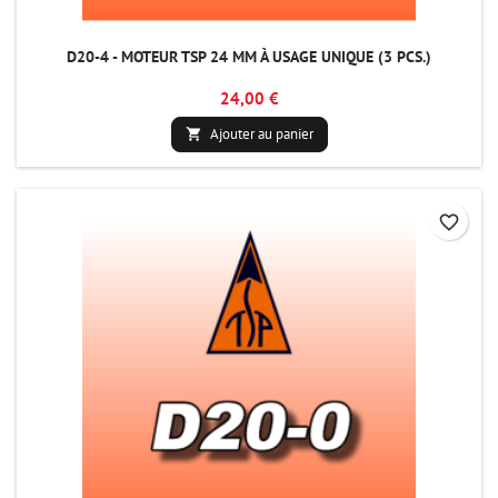
D20-4 - MOTEUR TSP 24 MM À USAGE UNIQUE (3 PCS.)
24,00 €
Ajouter au panier

favorite_border