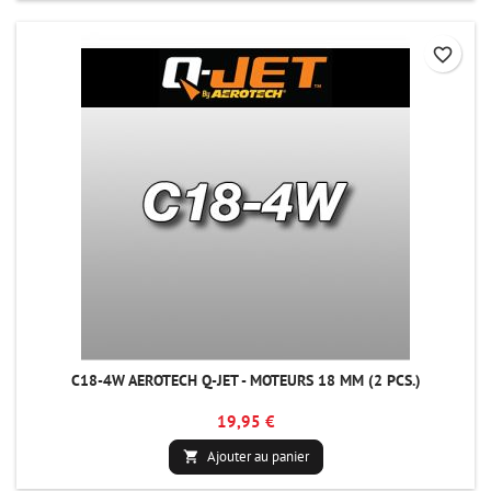
favorite_border
C18-4W AEROTECH Q-JET - MOTEURS 18 MM (2 PCS.)
19,95 €
Ajouter au panier
