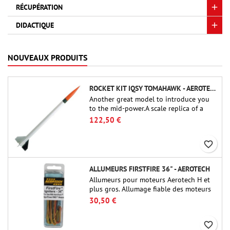
RÉCUPÉRATION
DIDACTIQUE
NOUVEAUX PRODUITS
ROCKET KIT IQSY TOMAHAWK - AEROTECH
Another great model to introduce you
to the mid-power.A scale replica of a
famous sounding rocket, small in size
122,50 €
and peefect to move to higher-level kits.
favorite_border
ALLUMEURS FIRSTFIRE 36" - AEROTECH
Allumeurs pour moteurs Aerotech H et
plus gros. Allumage fiable des moteurs
jusqu'à 91 cm de longu
30,50 €
favorite_border