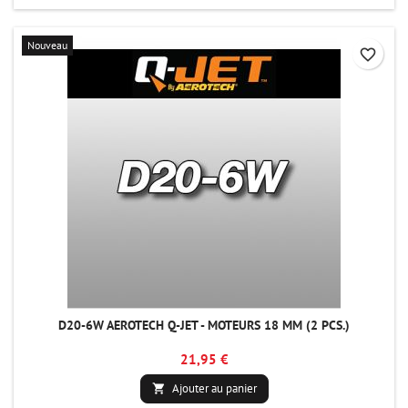
Nouveau
favorite_border
D20-6W AEROTECH Q-JET - MOTEURS 18 MM (2 PCS.)
21,95 €
Ajouter au panier
