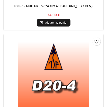
D20-6 - MOTEUR TSP 24 MM À USAGE UNIQUE (3 PCS.)
24,00 €
Ajouter au panier

favorite_border