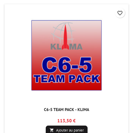
favorite_border
C6-5 TEAM PACK - KLIMA
113,50 €
Ajouter au panier
