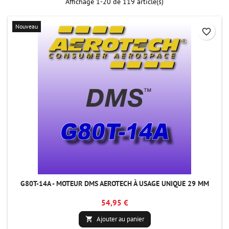
Affichage 1-20 de 119 article(s)
Nouveau
favorite_border
G80T-14A - MOTEUR DMS AEROTECH À USAGE UNIQUE 29 MM
54,95 €
Ajouter au panier
