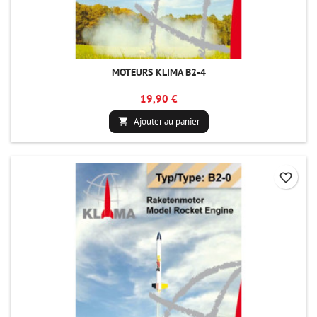
MOTEURS KLIMA B2-4
19,90 €
Ajouter au panier

favorite_border