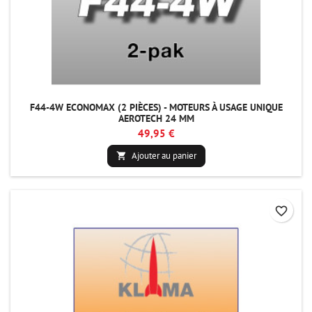
F44-4W ECONOMAX (2 PIÈCES) - MOTEURS À USAGE UNIQUE
AEROTECH 24 MM
49,95 €
Ajouter au panier

favorite_border