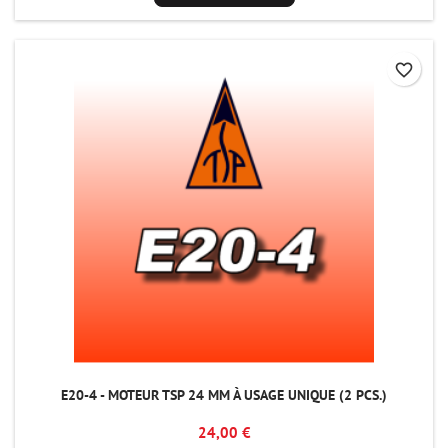
favorite_border
E20-4 - MOTEUR TSP 24 MM À USAGE UNIQUE (2 PCS.)
24,00 €