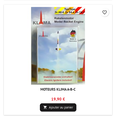
favorite_border
MOTEURS KLIMA A-B-C
19,90 €
Ajouter au panier
