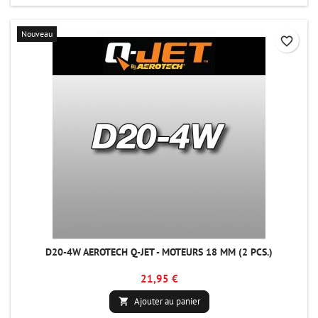
Nouveau
favorite_border
D20-4W AEROTECH Q-JET - MOTEURS 18 MM (2 PCS.)
21,95 €
Ajouter au panier
