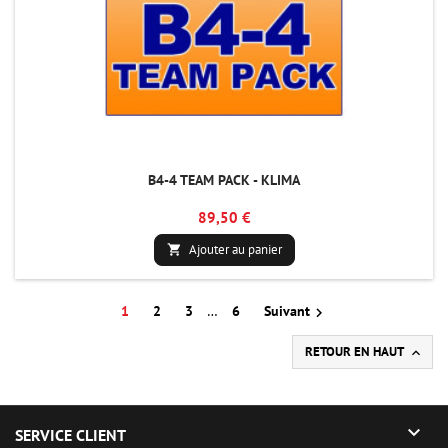
B4-4 TEAM PACK - KLIMA
89,50 €
Ajouter au panier

1
2
3
…
6
Suivant

RETOUR EN HAUT


SERVICE CLIENT