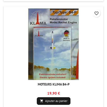
favorite_border
MOTEURS KLIMA B4-P
19,90 €
Ajouter au panier
