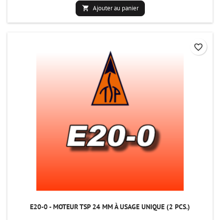
Ajouter au panier

favorite_border
E20-0 - MOTEUR TSP 24 MM À USAGE UNIQUE (2 PCS.)