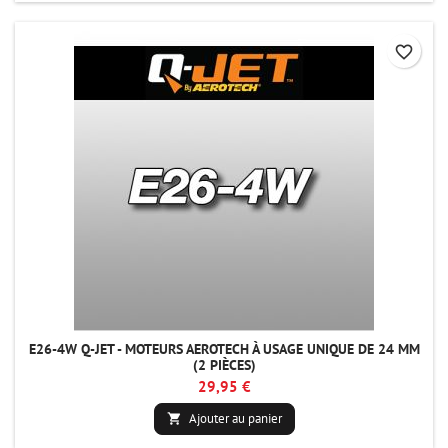
favorite_border
E26-4W Q-JET - MOTEURS AEROTECH À USAGE UNIQUE DE 24 MM
(2 PIÈCES)
29,95 €
Ajouter au panier
