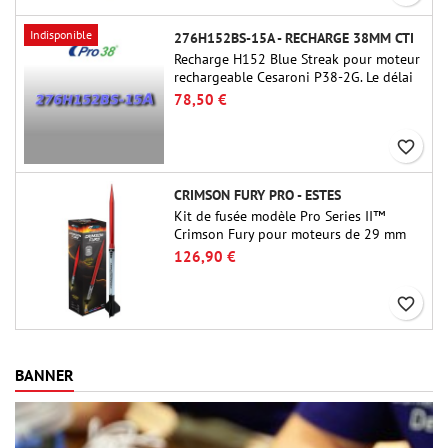
Indisponible
276H152BS-15A - RECHARGE 38MM CTI
Recharge H152 Blue Streak pour moteur
rechargeable Cesaroni P38-2G. Le délai
de 15 secondes est réglable via l'outil
78,50 €
ProDAT 38
favorite_border
CRIMSON FURY PRO - ESTES
Kit de fusée modèle Pro Series II™
Crimson Fury pour moteurs de 29 mm
de type E, F et G. Conçu pour les
126,90 €
fuséologues confirmés, le Crimson Fury
offre des lancements palpitants, des
favorite_border
atterrissages en douceur et une
expérience de construction aussi
raffinée que les vols eux-mêmes.
BANNER