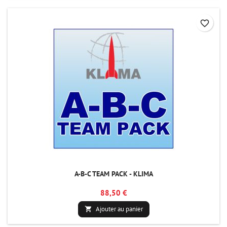
favorite_border
A-B-C TEAM PACK - KLIMA
88,50 €
Ajouter au panier
