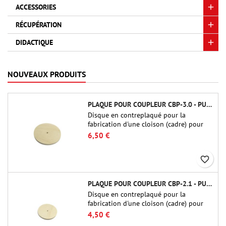
ACCESSORIES
RÉCUPÉRATION
DIDACTIQUE
NOUVEAUX PRODUITS
PLAQUE POUR COUPLEUR CBP-3.0 - PUBLIC MISSILES LTD.
Disque en contreplaqué pour la
fabrication d'une cloison (cadre) pour
raccords tubulaires de 75 mm de Public
6,50 €
Missiles Ltd. (PT-3.0/QT-3.0)
favorite_border
PLAQUE POUR COUPLEUR CBP-2.1 - PUBLIC MISSILES LTD.
Disque en contreplaqué pour la
fabrication d'une cloison (cadre) pour
raccords tubulaires de 54 mm de Public
4,50 €
Missiles Ltd. (PT-2.1 ou QT-2.1)