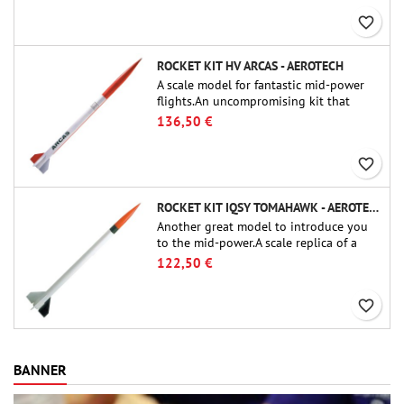
favorite_border
ROCKET KIT HV ARCAS - AEROTECH
A scale model for fantastic mid-power
flights.An uncompromising kit that
allows you to build a replica of one of
136,50 €
the most famous sounding-rocket ever.
favorite_border
ROCKET KIT IQSY TOMAHAWK - AEROTECH
Another great model to introduce you
to the mid-power.A scale replica of a
famous sounding rocket, small in size
122,50 €
and peefect to move to higher-level kits.
favorite_border
BANNER