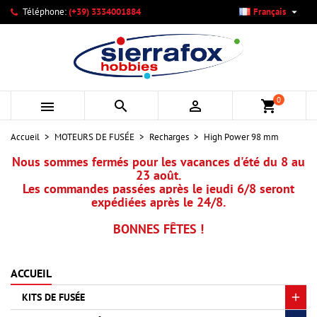

Téléphone:
(+39) 3334001884
Français
×
×
×
×
Mes listes d'envies
((modalTitle))
Créer une liste d'envies
Connexion
add_circle_outline
Créer une nouvelle liste
((confirmMessage))
Vous devez être connecté pour ajouter des produits à votre
Nom de la liste d'envies
liste d'envies.
0



shopping_cart
((cancelText))
((modalDeleteText))
Annuler
Connexion
Accueil
MOTEURS DE FUSÉE
Recharges
High Power 98 mm
Annuler
Créer une liste d'envies
Nous sommes fermés pour les vacances d'été du 8 au
23 août.
Les commandes passées après le jeudi 6/8 seront
expédiées après le 24/8.
BONNES FÊTES !
ACCUEIL
KITS DE FUSÉE