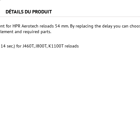
DÉTAILS DU PRODUIT
nt for HPR Aerotech reloads 54 mm. By replacing the delay you can choo
element and required parts.
 14 sec.) for J460T, J800T, K1100T reloads