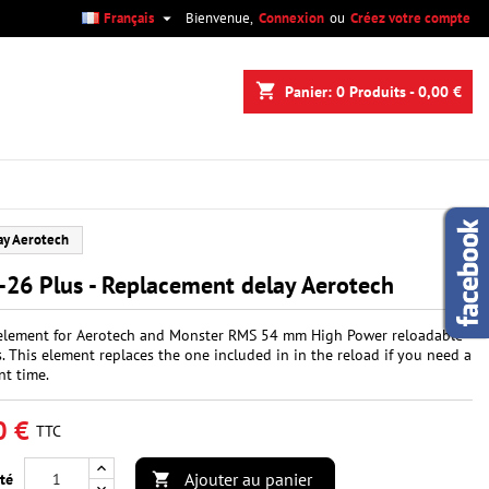

Français
Bienvenue,
Connexion
ou
Créez votre compte
×
×
×
shopping_cart
Panier:
0
Produits - 0,00 €
n
ay Aerotech
s
26 Plus - Replacement delay Aerotech
element for Aerotech and Monster RMS 54 mm High Power reloadable
. This element replaces the one included in in the reload if you need a
nt time.
0 €
TTC
Ajouter au panier
té
