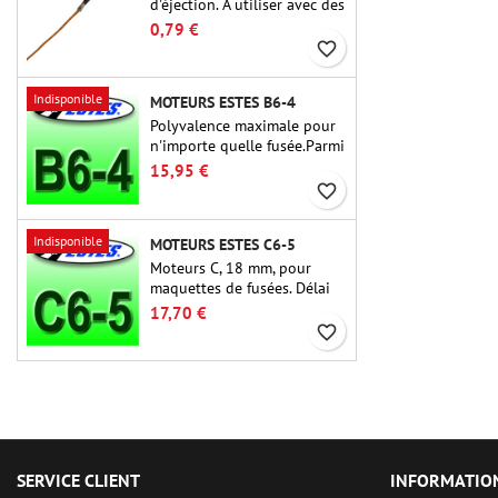
d'éjection. À utiliser avec des
altimètres ou d'autres
0,79 €
appareils électroniques.
favorite_border
Indisponible
MOTEURS ESTES B6-4
Polyvalence maximale pour
n'importe quelle fusée.Parmi
les moteurs de fusée les plus
15,95 €
utilisés à ce jour, l'Estes B6-
favorite_border
4 est le moteur adapté à la
plus grande majorité des
Indisponible
MOTEURS ESTES C6-5
fusées Estes et similaires.
Moteurs C, 18 mm, pour
maquettes de fusées. Délai
de 5 secondes, pour les
17,70 €
fusées à un étage.
favorite_border
SERVICE CLIENT
INFORMATIO