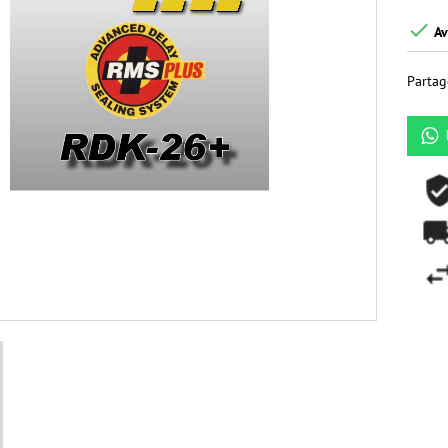

Av
Partag