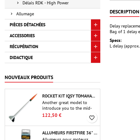
Délais RDK - High Power
DESCRIPTION
Allumage
PIÈCES DÉTACHÉES
Delay replaceme
Bag of 1 delay 
ACCESSORIES
Specs:
L delay (approx.
RÉCUPÉRATION
DIDACTIQUE
NOUVEAUX PRODUITS
ROCKET KIT IQSY TOMAHAWK - AEROTECH
Another great model to
introduce you to the mid-
power.A scale replica of a
122,50 €
favorite_border
famous sounding rocket,
small in size and peefect to
move to higher-level kits.
ALLUMEURS FIRSTFIRE 36" - AEROTECH
Allumeurs pour moteurs