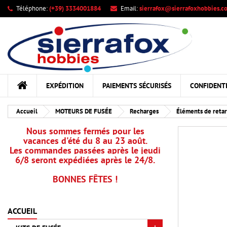
Téléphone:
(+39) 3334001884
Email:
sierrafox@sierrafoxhobbies.c
Me
Cr
C
add_circle_outline
Vou
Nom
EXPÉDITION
PAIEMENTS SÉCURISÉS
CONFIDENTI
Accueil
MOTEURS DE FUSÉE
Recharges
Éléments de retar
Nous sommes fermés pour les
vacances d'été du 8 au 23 août.
Les commandes passées après le jeudi
6/8 seront expédiées après le 24/8.
BONNES FÊTES !
ACCUEIL