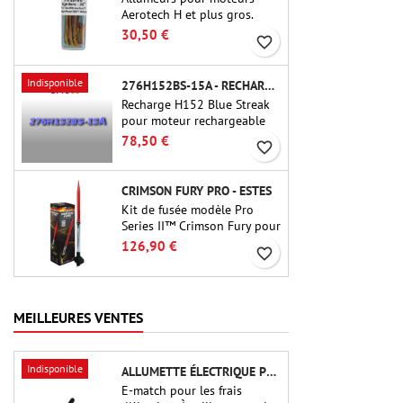
Aerotech H et plus gros.
Allumage fiable des moteurs
30,50 €
favorite_border
jusqu'à 91 cm de longu
Indisponible
276H152BS-15A - RECHARGE 38MM CTI
Recharge H152 Blue Streak
pour moteur rechargeable
Cesaroni P38-2G. Le délai de
78,50 €
favorite_border
15 secondes est réglable via
l'outil ProDAT 38
CRIMSON FURY PRO - ESTES
Kit de fusée modèle Pro
Series II™ Crimson Fury pour
moteurs de 29 mm de type
126,90 €
favorite_border
E, F et G. Conçu pour les
fuséologues confirmés, le
Crimson Fury offre des
lancements palpitants, des
MEILLEURES VENTES
atterrissages en douceur et
une expérience de
construction aussi raffinée
Indisponible
ALLUMETTE ÉLECTRIQUE POUR CHARGE D'ÉJECTION
que les vols eux-mêmes.
E-match pour les frais