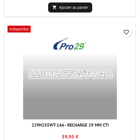
Ajouter au panier

Indisponible
favorite_border
229H255WT-14A - RECHARGE 29 MM CTI
59,95 €