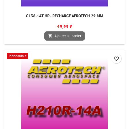
G138-14T HP - RECHARGE AEROTECH 29 MM
49,95 €
Ajouter au panier

Indisponible
favorite_border