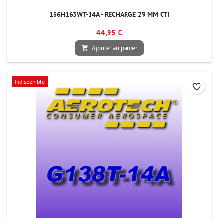
166H163WT-14A - RECHARGE 29 MM CTI
44,95 €
Ajouter au panier

Indisponible
favorite_border