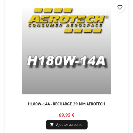
favorite_border
H180W-14A - RECHARGE 29 MM AEROTECH
69,95 €
Ajouter au panier
