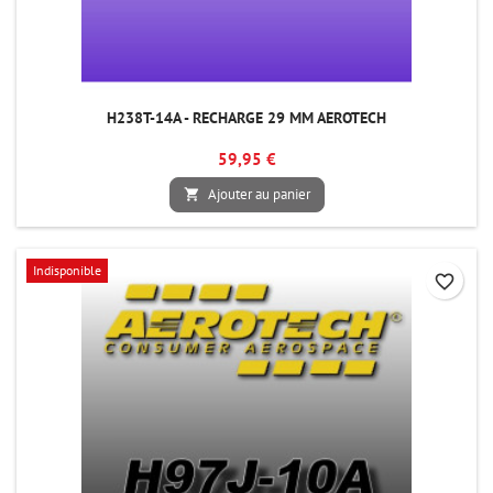
H238T-14A - RECHARGE 29 MM AEROTECH
59,95 €
Ajouter au panier

Indisponible
favorite_border