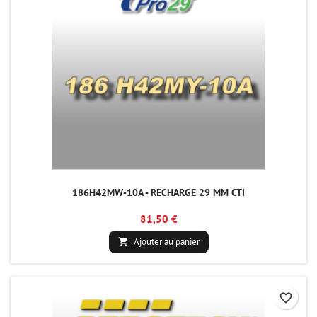
186H42MW-10A - RECHARGE 29 MM CTI
81,50 €
Ajouter au panier

favorite_border