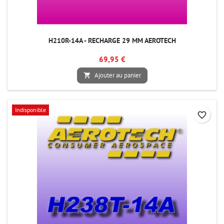
H210R-14A - RECHARGE 29 MM AEROTECH
69,95 €
Ajouter au panier

Indisponible
favorite_border