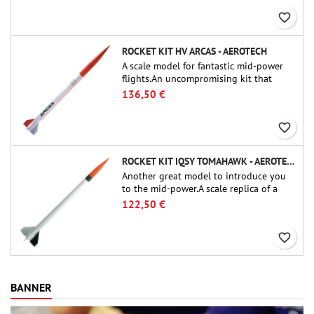
favorite_border
ROCKET KIT HV ARCAS - AEROTECH
A scale model for fantastic mid-power
flights.An uncompromising kit that
allows you to build a replica of one of
136,50 €
the most famous sounding-rocket ever.
favorite_border
ROCKET KIT IQSY TOMAHAWK - AEROTECH
Another great model to introduce you
to the mid-power.A scale replica of a
famous sounding rocket, small in size
122,50 €
and peefect to move to higher-level kits.
favorite_border
BANNER