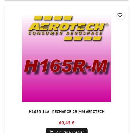
favorite_border
H165R-14A - RECHARGE 29 MM AEROTECH
60,45 €
Ajouter au panier
