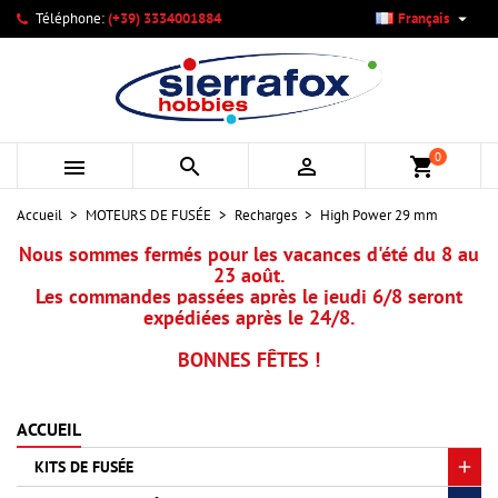

Téléphone:
(+39) 3334001884
Français
×
×
×
×
Mes listes d'envies
((modalTitle))
Créer une liste d'envies
Connexion
add_circle_outline
Créer une nouvelle liste
((confirmMessage))
Vous devez être connecté pour ajouter des produits à votre
Nom de la liste d'envies
liste d'envies.
0



shopping_cart
((cancelText))
((modalDeleteText))
Annuler
Connexion
Accueil
MOTEURS DE FUSÉE
Recharges
High Power 29 mm
Annuler
Créer une liste d'envies
Nous sommes fermés pour les vacances d'été du 8 au
23 août.
Les commandes passées après le jeudi 6/8 seront
expédiées après le 24/8.
BONNES FÊTES !
ACCUEIL
KITS DE FUSÉE