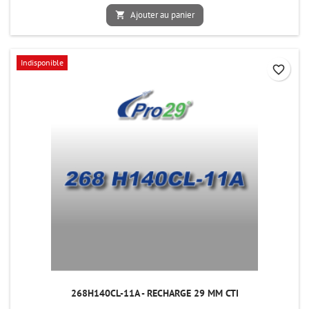
Ajouter au panier

Indisponible
favorite_border
268H140CL-11A - RECHARGE 29 MM CTI