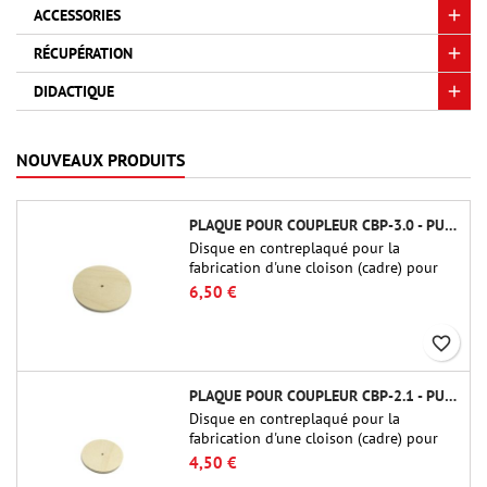
ACCESSORIES
RÉCUPÉRATION
DIDACTIQUE
NOUVEAUX PRODUITS
PLAQUE POUR COUPLEUR CBP-3.0 - PUBLIC MISSILES LTD.
Disque en contreplaqué pour la
fabrication d'une cloison (cadre) pour
raccords tubulaires de 75 mm de Public
6,50 €
Missiles Ltd. (PT-3.0/QT-3.0)
favorite_border
PLAQUE POUR COUPLEUR CBP-2.1 - PUBLIC MISSILES LTD.
Disque en contreplaqué pour la
fabrication d'une cloison (cadre) pour
raccords tubulaires de 54 mm de Public
4,50 €
Missiles Ltd. (PT-2.1 ou QT-2.1)