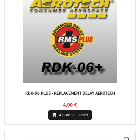
RDK-06 PLUS - REPLACEMENT DELAY AEROTECH
4,00 €
Ajouter au panier

favorite_border