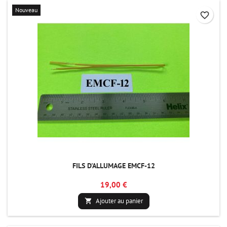
Nouveau
favorite_border
FILS D'ALLUMAGE EMCF-12
19,00 €
Ajouter au panier
