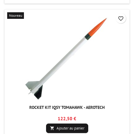
Nouveau
favorite_border
ROCKET KIT IQSY TOMAHAWK - AEROTECH
122,50 €
Ajouter au panier
