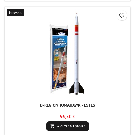
Nouveau
favorite_border
D-REGION TOMAHAWK - ESTES
56,50 €
Ajouter au panier
