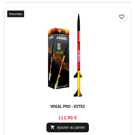
Nouveau
favorite_border
VOGEL PRO - ESTES
112,90 €
Ajouter au panier
