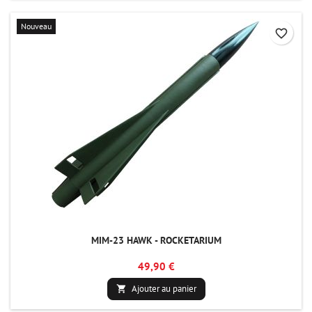
Nouveau
favorite_border
MIM-23 HAWK - ROCKETARIUM
49,90 €
Ajouter au panier
