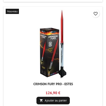
Nouveau
favorite_border
CRIMSON FURY PRO - ESTES
126,90 €
Ajouter au panier
