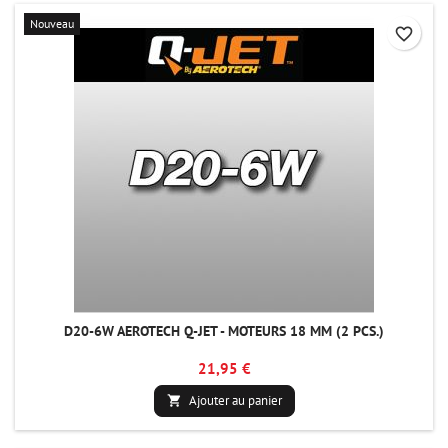
Nouveau
favorite_border
D20-6W AEROTECH Q-JET - MOTEURS 18 MM (2 PCS.)
21,95 €
Ajouter au panier
