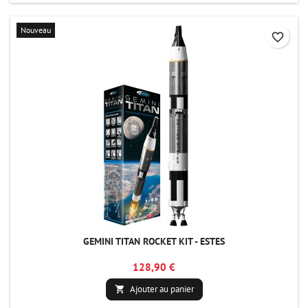
Nouveau
favorite_border
GEMINI TITAN ROCKET KIT - ESTES
128,90 €
Ajouter au panier
