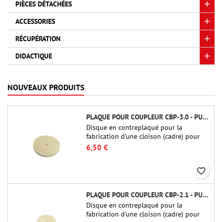
PIÈCES DÉTACHÉES
ACCESSORIES
RÉCUPÉRATION
DIDACTIQUE
NOUVEAUX PRODUITS
PLAQUE POUR COUPLEUR CBP-3.0 - PUBLIC MISSILES LTD.
Disque en contreplaqué pour la
fabrication d'une cloison (cadre) pour
raccords tubulaires de 75 mm de Public
6,50 €
Missiles Ltd. (PT-3.0/QT-3.0)
favorite_border
PLAQUE POUR COUPLEUR CBP-2.1 - PUBLIC MISSILES LTD.
Disque en contreplaqué pour la
fabrication d'une cloison (cadre) pour