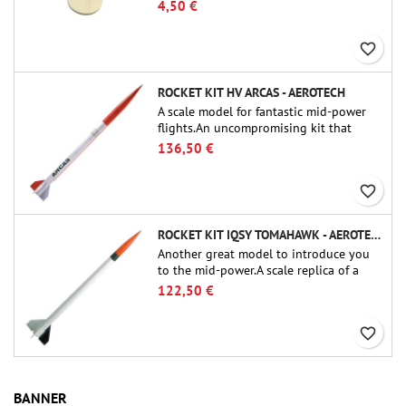
raccords tubulaires de 54 mm de Public
4,50 €
Missiles Ltd. (PT-2.1 ou QT-2.1)
favorite_border
ROCKET KIT HV ARCAS - AEROTECH
A scale model for fantastic mid-power
flights.An uncompromising kit that
allows you to build a replica of one of
136,50 €
the most famous sounding-rocket ever.
favorite_border
ROCKET KIT IQSY TOMAHAWK - AEROTECH
Another great model to introduce you
to the mid-power.A scale replica of a
famous sounding rocket, small in size
122,50 €
and peefect to move to higher-level kits.
favorite_border
BANNER