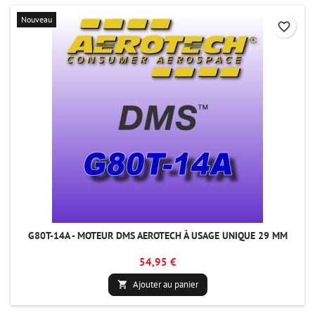
Nouveau
favorite_border
G80T-14A - MOTEUR DMS AEROTECH À USAGE UNIQUE 29 MM
54,95 €
Ajouter au panier
