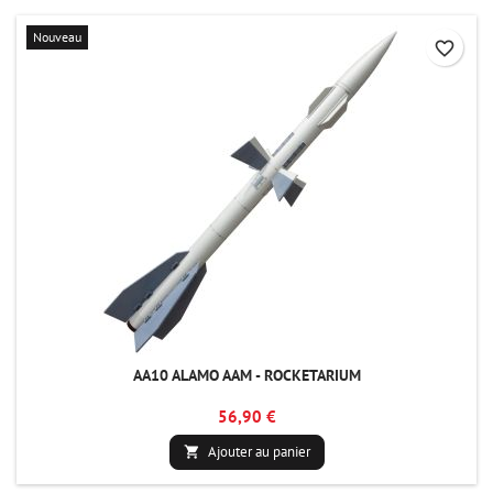
Nouveau
favorite_border
AA10 ALAMO AAM - ROCKETARIUM
56,90 €
Ajouter au panier
