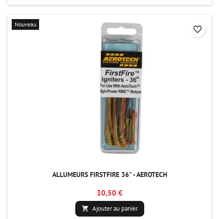
Nouveau
favorite_border
ALLUMEURS FIRSTFIRE 36" - AEROTECH
30,50 €
Ajouter au panier
