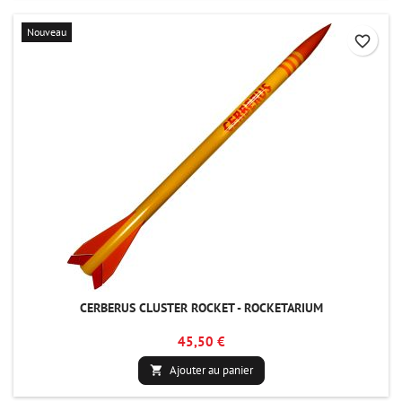
Nouveau
favorite_border
CERBERUS CLUSTER ROCKET - ROCKETARIUM
45,50 €
Ajouter au panier
