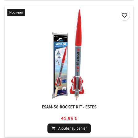
Nouveau
favorite_border
ESAM-58 ROCKET KIT - ESTES
41,95 €
Ajouter au panier
