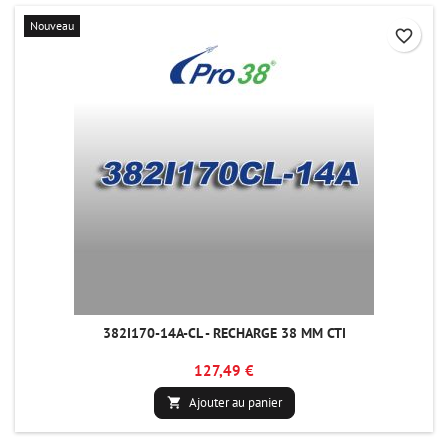
Nouveau
favorite_border
382I170-14A-CL - RECHARGE 38 MM CTI
127,49 €
Ajouter au panier
