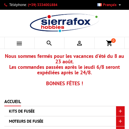

Téléphone:
(+39) 3334001884
Français
×
×
×
×
Mes listes d'envies
((modalTitle))
Créer une liste d'envies
Connexion
add_circle_outline
Créer une nouvelle liste
((confirmMessage))
Vous devez être connecté pour ajouter des produits à votre
Nom de la liste d'envies
liste d'envies.
0



shopping_cart
((cancelText))
((modalDeleteText))
Annuler
Connexion
Nous sommes fermés pour les vacances d'été du 8 au
Annuler
Créer une liste d'envies
23 août.
Les commandes passées après le jeudi 6/8 seront
expédiées après le 24/8.
BONNES FÊTES !
ACCUEIL
KITS DE FUSÉE
MOTEURS DE FUSÉE