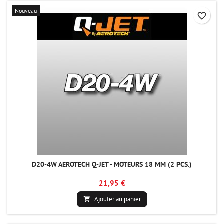
Nouveau
favorite_border
D20-4W AEROTECH Q-JET - MOTEURS 18 MM (2 PCS.)
21,95 €
Ajouter au panier
