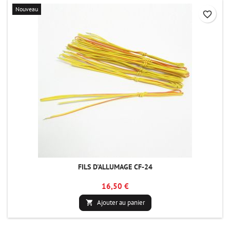
Nouveau
favorite_border
FILS D'ALLUMAGE CF-24
16,50 €
Ajouter au panier
