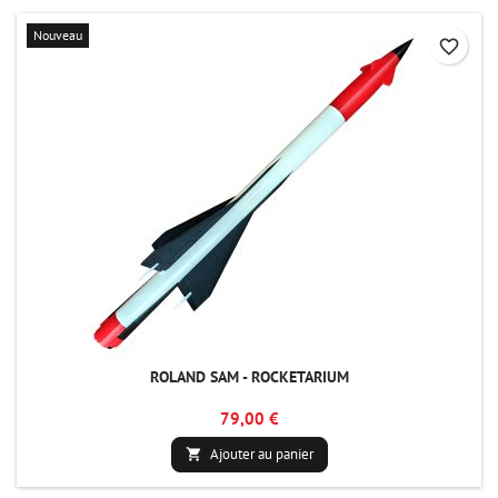
Nouveau
favorite_border
ROLAND SAM - ROCKETARIUM
79,00 €
Ajouter au panier
