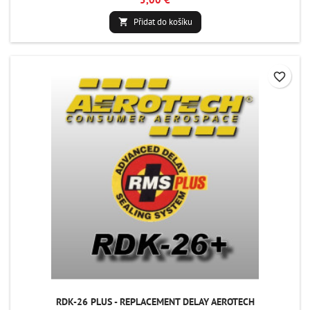
Přidat do košíku

favorite_border
RDK-26 PLUS - REPLACEMENT DELAY AEROTECH