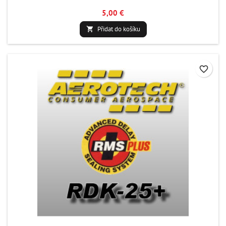
5,00 €
Přidat do košíku

favorite_border