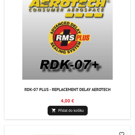
RDK-07 PLUS - REPLACEMENT DELAY AEROTECH
4,00 €
Přidat do košíku

favorite_border