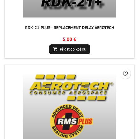
RDK-21 PLUS - REPLACEMENT DELAY AEROTECH
5,00 €
Přidat do košíku

favorite_border