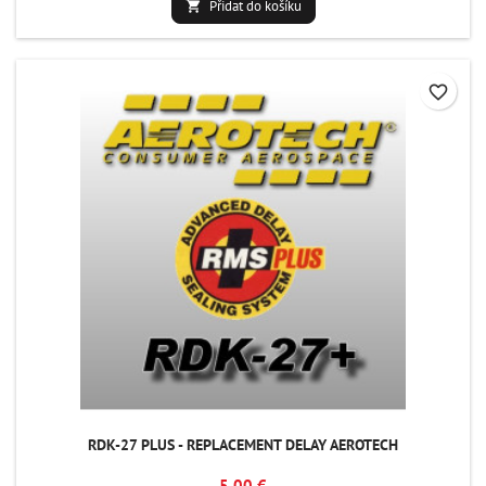
Přidat do košíku

favorite_border
RDK-27 PLUS - REPLACEMENT DELAY AEROTECH
5,00 €