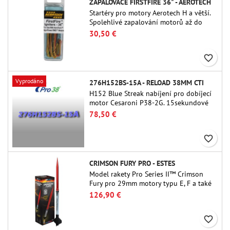
ZAPALOVAČE FIRSTFIRE 36" - AEROTECH
Startéry pro motory Aerotech H a větší.
Spolehlivé zapalování motorů až do
délky 91 cm.
30,50 €
favorite_border
Vyprodáno
276H152BS-15A - RELOAD 38MM CTI
H152 Blue Streak nabíjení pro dobíjecí
motor Cesaroni P38-2G. 15sekundové
zpoždění je nastavitelné pomocí
78,50 €
nástroje ProDAT 38
favorite_border
CRIMSON FURY PRO - ESTES
Model rakety Pro Series II™ Crimson
Fury pro 29mm motory typu E, F a také
G. Crimson Fury, navržený pro pokročilé
126,90 €
raketové nadšence, nabízí vzrušující
starty, plynulé návraty do původního
favorite_border
stavu a zážitek ze stavby, který je stejně
propracovaný jako samotný let.