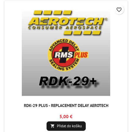
favorite_border
RDK-29 PLUS - REPLACEMENT DELAY AEROTECH
5,00 €
Přidat do košíku
