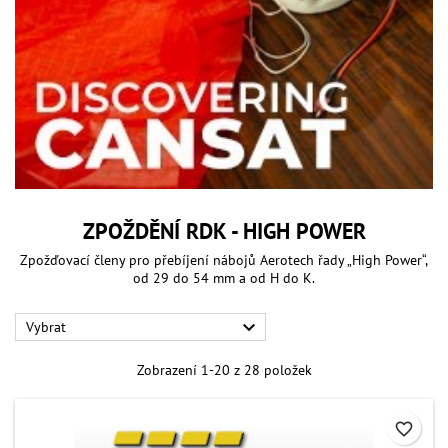
ZPOŽDĚNÍ RDK - HIGH POWER
Zpožďovací členy pro přebíjení nábojů Aerotech řady „High Power“,
od 29 do 54 mm a od H do K.

Vybrat
Zobrazení 1-20 z 28 položek
favorite_border