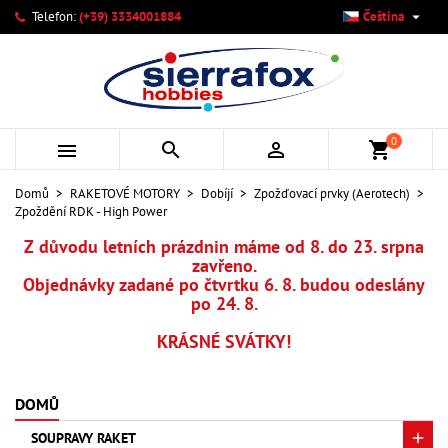

Telefon:
(+39) 3334001884
Čeština
×
×
×
×
Můj seznam přání
((modalTitle))
Vytvořit seznam přání
Přihlásit se
add_circle_outline
Vytvořit nový seznam
((confirmMessage))
Musíte být přihlášen, abyste si mohli výrobky uložit do
Název seznamu přání
svého seznamu přání.
0



shopping_cart
((cancelText))
((modalDeleteText))
Zrušit
Přihlásit se
Domů
RAKETOVÉ MOTORY
Dobíjí
Zpožďovací prvky (Aerotech)
Zrušit
Vytvořit seznam přání
Zpoždění RDK - High Power
Z důvodu letních prázdnin máme od 8. do 23. srpna
zavřeno.
Objednávky zadané po čtvrtku 6. 8. budou odeslány
po 24. 8.
KRÁSNÉ SVÁTKY!
DOMŮ
SOUPRAVY RAKET