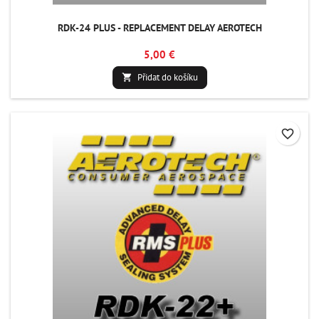
RDK-24 PLUS - REPLACEMENT DELAY AEROTECH
5,00 €
Přidat do košíku

favorite_border