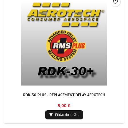
favorite_border
RDK-30 PLUS - REPLACEMENT DELAY AEROTECH
5,00 €
Přidat do košíku
