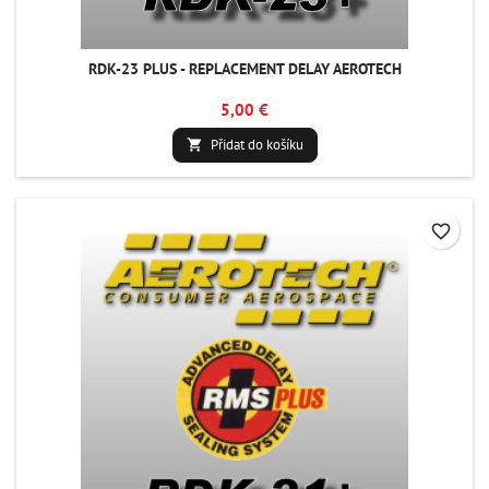
RDK-23 PLUS - REPLACEMENT DELAY AEROTECH
5,00 €
Přidat do košíku

favorite_border