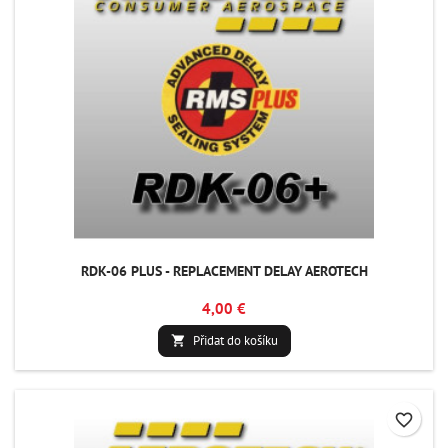
RDK-06 PLUS - REPLACEMENT DELAY AEROTECH
4,00 €
Přidat do košíku

favorite_border