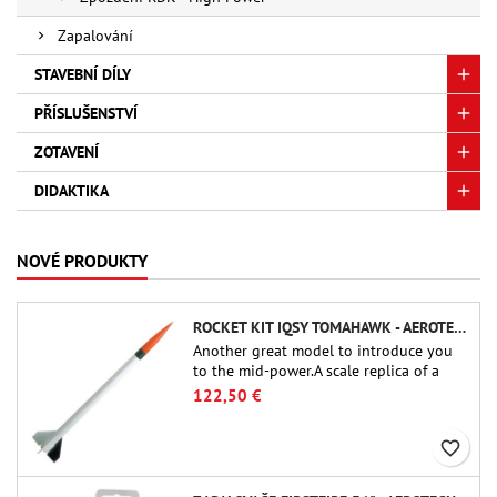
Zapalování
STAVEBNÍ DÍLY
PŘÍSLUŠENSTVÍ
ZOTAVENÍ
DIDAKTIKA
NOVÉ PRODUKTY
ROCKET KIT IQSY TOMAHAWK - AEROTECH
Another great model to introduce you
to the mid-power.A scale replica of a
famous sounding rocket, small in size
122,50 €
and peefect to move to higher-level kits.
favorite_border