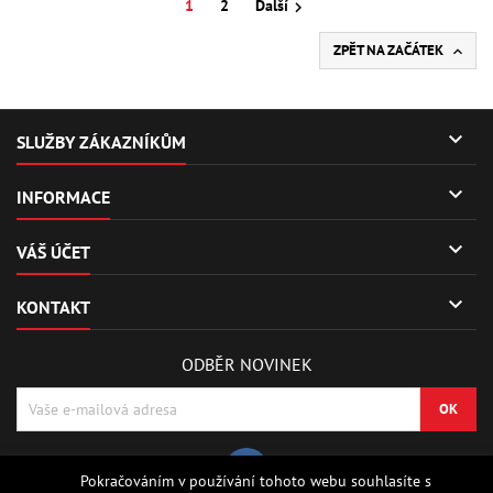
1
2
Další

ZPĚT NA ZAČÁTEK


SLUŽBY ZÁKAZNÍKŮM

INFORMACE

VÁŠ ÚČET

KONTAKT
ODBĚR NOVINEK
Pokračováním v používání tohoto webu souhlasíte s