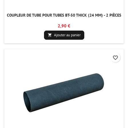
COUPLEUR DE TUBE POUR TUBES BT-50 THICK (24 MM) - 2 PIÈCES
2,90 €
Ajouter au panier

favorite_border