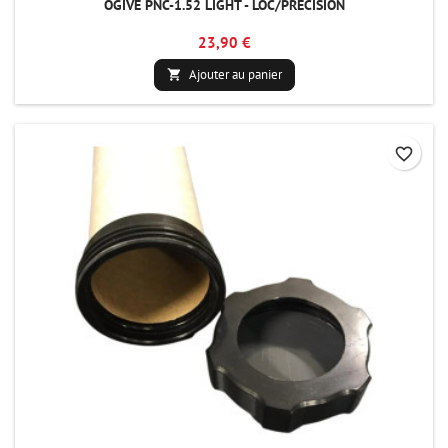
OGIVE PNC-1.52 LIGHT - LOC/PRECISION
23,90 €
Ajouter au panier

favorite_border