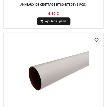
ANNEAUX DE CENTRAGE BT80-BT50T (2 PCS.)
6,50 €
Ajouter au panier

favorite_border