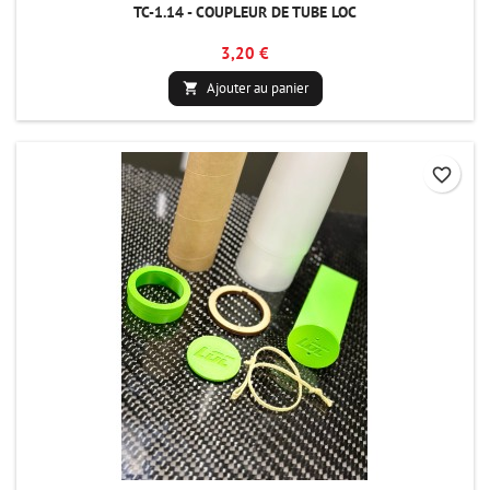
TC-1.14 - COUPLEUR DE TUBE LOC
3,20 €
Ajouter au panier

favorite_border