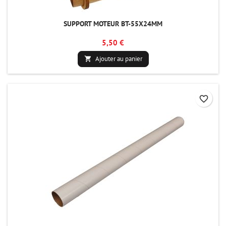
SUPPORT MOTEUR BT-55X24MM
5,50 €
Ajouter au panier

favorite_border