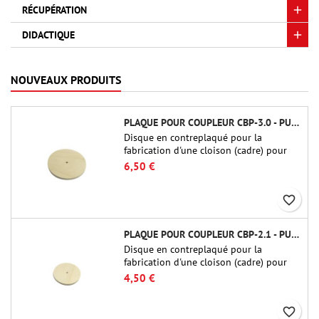
RÉCUPÉRATION
DIDACTIQUE
NOUVEAUX PRODUITS
PLAQUE POUR COUPLEUR CBP-3.0 - PUBLIC MISSILES LTD.
Disque en contreplaqué pour la
fabrication d'une cloison (cadre) pour
raccords tubulaires de 75 mm de Public
6,50 €
Missiles Ltd. (PT-3.0/QT-3.0)
favorite_border
PLAQUE POUR COUPLEUR CBP-2.1 - PUBLIC MISSILES LTD.
Disque en contreplaqué pour la
fabrication d'une cloison (cadre) pour
raccords tubulaires de 54 mm de Public
4,50 €
Missiles Ltd. (PT-2.1 ou QT-2.1)
favorite_border