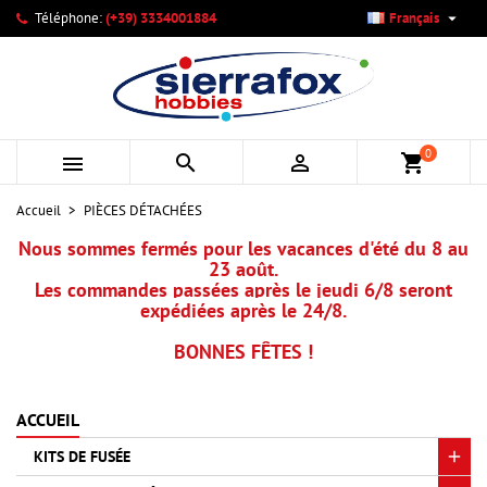

Téléphone:
(+39) 3334001884
Français
×
×
×
×
Mes listes d'envies
((modalTitle))
Créer une liste d'envies
Connexion
add_circle_outline
Créer une nouvelle liste
((confirmMessage))
Vous devez être connecté pour ajouter des produits à votre
Nom de la liste d'envies
liste d'envies.
0



shopping_cart
((cancelText))
((modalDeleteText))
Annuler
Connexion
Accueil
PIÈCES DÉTACHÉES
Annuler
Créer une liste d'envies
Nous sommes fermés pour les vacances d'été du 8 au
23 août.
Les commandes passées après le jeudi 6/8 seront
expédiées après le 24/8.
BONNES FÊTES !
ACCUEIL
KITS DE FUSÉE