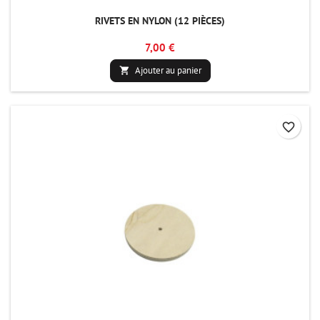
RIVETS EN NYLON (12 PIÈCES)
7,00 €
Ajouter au panier

favorite_border