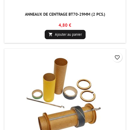
ANNEAUX DE CENTRAGE BT70-29MM (2 PCS.)
4,80 €
Ajouter au panier

favorite_border