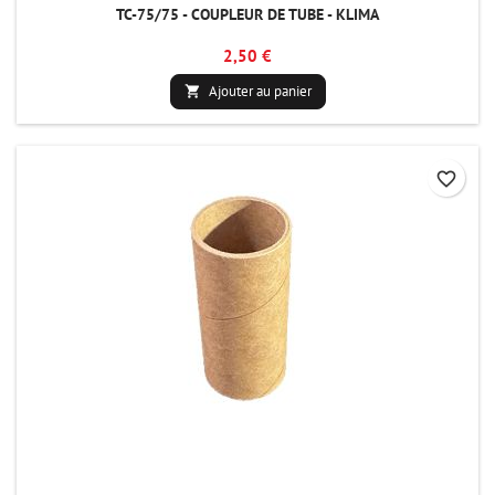
TC-75/75 - COUPLEUR DE TUBE - KLIMA
2,50 €
Ajouter au panier

favorite_border