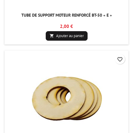
TUBE DE SUPPORT MOTEUR RENFORCÉ BT-50 « E »
2,00 €
Ajouter au panier

favorite_border