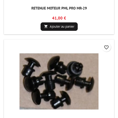
RETENUE MOTEUR PML PRO MR-29
41,00 €
Ajouter au panier

favorite_border