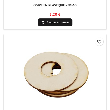
OGIVE EN PLASTIQUE - NC-60
5,20 €
Ajouter au panier

favorite_border