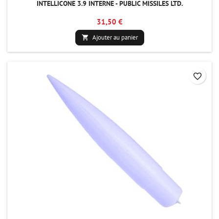
INTELLICONE 3.9 INTERNE - PUBLIC MISSILES LTD.
31,50 €
Ajouter au panier

favorite_border