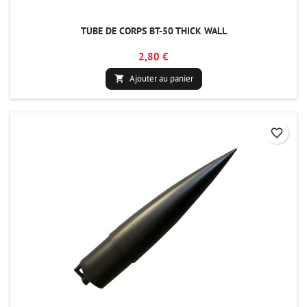
TUBE DE CORPS BT-50 THICK WALL
2,80 €
Ajouter au panier

favorite_border