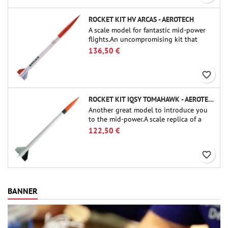
ROCKET KIT HV ARCAS - AEROTECH
A scale model for fantastic mid-power
flights.An uncompromising kit that
allows you to build a replica of one of
136,50 €
the most famous sounding-rocket ever.
favorite_border
ROCKET KIT IQSY TOMAHAWK - AEROTECH
Another great model to introduce you
to the mid-power.A scale replica of a
famous sounding rocket, small in size
122,50 €
and peefect to move to higher-level kits.
favorite_border
BANNER