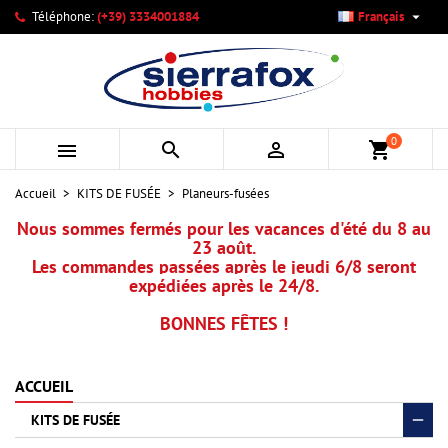

Téléphone:
(+39) 3334001884
Français
×
×
×
×
Mes listes d'envies
((modalTitle))
Créer une liste d'envies
Connexion
add_circle_outline
Créer une nouvelle liste
((confirmMessage))
Vous devez être connecté pour ajouter des produits à votre
Nom de la liste d'envies
liste d'envies.
0



shopping_cart
((cancelText))
((modalDeleteText))
Annuler
Connexion
Accueil
KITS DE FUSÉE
Planeurs-fusées
Annuler
Créer une liste d'envies
Nous sommes fermés pour les vacances d'été du 8 au
23 août.
Les commandes passées après le jeudi 6/8 seront
expédiées après le 24/8.
BONNES FÊTES !
ACCUEIL
KITS DE FUSÉE