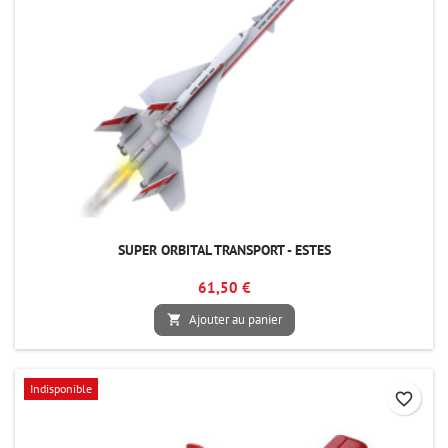
SUPER ORBITAL TRANSPORT - ESTES
61,50 €
Ajouter au panier

Indisponible
favorite_border