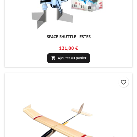
SPACE SHUTTLE - ESTES
121,00 €
Ajouter au panier

favorite_border