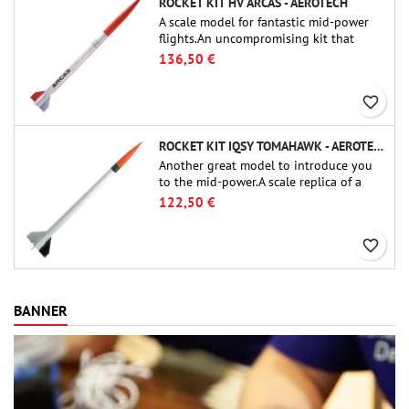
ROCKET KIT HV ARCAS - AEROTECH
A scale model for fantastic mid-power
flights.An uncompromising kit that
allows you to build a replica of one of
136,50 €
the most famous sounding-rocket ever.
favorite_border
ROCKET KIT IQSY TOMAHAWK - AEROTECH
Another great model to introduce you
to the mid-power.A scale replica of a
famous sounding rocket, small in size
122,50 €
and peefect to move to higher-level kits.
favorite_border
BANNER