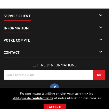

SERVICE CLIENT

INFORMATION

VOTRE COMPTE

CONTACT
LETTRE D'INFORMATIONS
En continuant à utiliser ce site, vous acceptez les
Politique de confidentialité
et notre utilisation des cookies.
© Copyright 2026 Sierrafox Hobbies - Model rocket shop, high power
rocketry, rocket motors, rocket electronics and building parts.. Tous droits
J'ACCEPTE