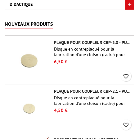
DIDACTIQUE
NOUVEAUX PRODUITS
PLAQUE POUR COUPLEUR CBP-3.0 - PUBLIC MISSILES LTD.
Disque en contreplaqué pour la
fabrication d'une cloison (cadre) pour
raccords tubulaires de 75 mm de Public
6,50 €
Missiles Ltd. (PT-3.0/QT-3.0)
favorite_border
PLAQUE POUR COUPLEUR CBP-2.1 - PUBLIC MISSILES LTD.
Disque en contreplaqué pour la
fabrication d'une cloison (cadre) pour
raccords tubulaires de 54 mm de Public
4,50 €
Missiles Ltd. (PT-2.1 ou QT-2.1)
favorite_border