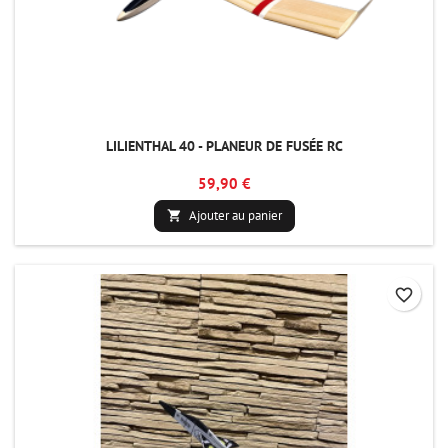
LILIENTHAL 40 - PLANEUR DE FUSÉE RC
59,90 €
Ajouter au panier

favorite_border