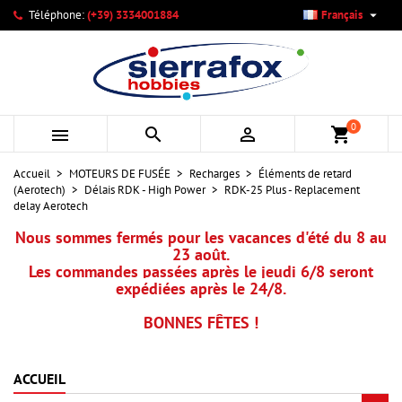

Téléphone:
(+39) 3334001884
Français
×
×
×
Mes listes d'envies
Créer une liste d'envies
Connexion
add_circle_outline
Créer une nouvelle liste
Vous devez être connecté pour ajouter des produits à votre
Nom de la liste d'envies
liste d'envies.
0



shopping_cart
Annuler
Connexion
Accueil
MOTEURS DE FUSÉE
Recharges
Éléments de retard
Annuler
Créer une liste d'envies
(Aerotech)
Délais RDK - High Power
RDK-25 Plus - Replacement
delay Aerotech
Nous sommes fermés pour les vacances d'été du 8 au
23 août.
Les commandes passées après le jeudi 6/8 seront
expédiées après le 24/8.
BONNES FÊTES !
ACCUEIL