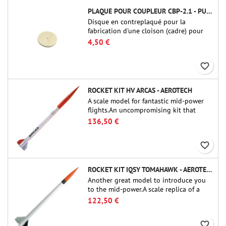
PLAQUE POUR COUPLEUR CBP-2.1 - PUBLIC MISSILES LTD.
Disque en contreplaqué pour la
fabrication d'une cloison (cadre) pour
raccords tubulaires de 54 mm de Public
4,50 €
Missiles Ltd. (PT-2.1 ou QT-2.1)
favorite_border
ROCKET KIT HV ARCAS - AEROTECH
A scale model for fantastic mid-power
flights.An uncompromising kit that
allows you to build a replica of one of
136,50 €
the most famous sounding-rocket ever.
favorite_border
ROCKET KIT IQSY TOMAHAWK - AEROTECH
Another great model to introduce you
to the mid-power.A scale replica of a
famous sounding rocket, small in size
122,50 €
and peefect to move to higher-level kits.
favorite_border