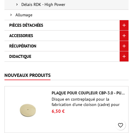
Délais RDK - High Power
Allumage
PIÈCES DÉTACHÉES
ACCESSORIES
RÉCUPÉRATION
DIDACTIQUE
NOUVEAUX PRODUITS
PLAQUE POUR COUPLEUR CBP-3.0 - PUBLIC MISSILES LTD.
Disque en contreplaqué pour la
fabrication d'une cloison (cadre) pour
raccords tubulaires de 75 mm de Public
6,50 €
Missiles Ltd. (PT-3.0/QT-3.0)
favorite_border