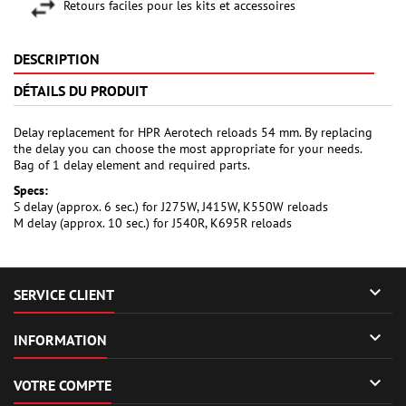
Retours faciles pour les kits et accessoires
DESCRIPTION
DÉTAILS DU PRODUIT
Delay replacement for HPR Aerotech reloads 54 mm. By replacing
the delay you can choose the most appropriate for your needs.
Bag of 1 delay element and required parts.
Specs:
S delay (approx. 6 sec.) for J275W, J415W, K550W reloads
M delay (approx. 10 sec.) for J540R, K695R reloads

SERVICE CLIENT

INFORMATION

VOTRE COMPTE