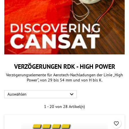
VERZÖGERUNGEN RDK - HIGH POWER
Verzögerungselemente für Aerotech-Nachladungen der Linie „High
Power“, von 29 bis 54 mm und von H bis K.

Auswählen
1 - 20 von 28 Artikel(n)
favorite_border