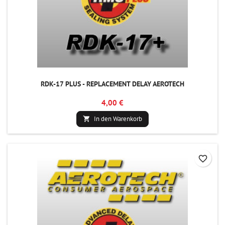
RDK-17 PLUS - REPLACEMENT DELAY AEROTECH
4,00 €
In den Warenkorb

favorite_border