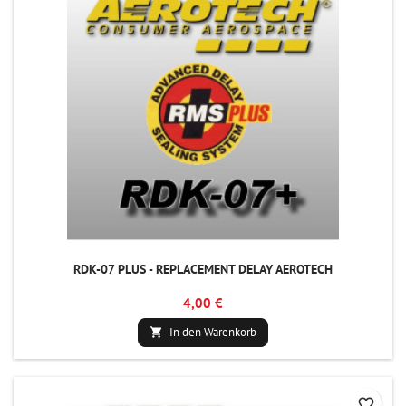
RDK-07 PLUS - REPLACEMENT DELAY AEROTECH
4,00 €
In den Warenkorb

favorite_border