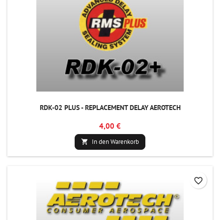
RDK-02 PLUS - REPLACEMENT DELAY AEROTECH
4,00 €
In den Warenkorb

favorite_border