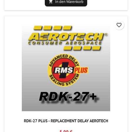
In den Warenkorb

favorite_border
RDK-27 PLUS - REPLACEMENT DELAY AEROTECH
5,00 €