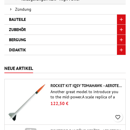
Zündung
BAUTEILE
ZUBEHÖR
BERGUNG
DIDAKTIK
NEUE ARTIKEL
ROCKET KIT IQSY TOMAHAWK - AEROTECH
Another great model to introduce you
to the mid-power.A scale replica of a
famous sounding rocket, small in size
122,50 €
and peefect to move to higher-level kits.
favorite_border