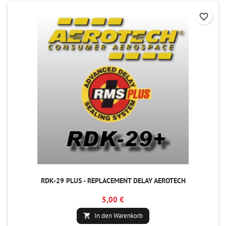
favorite_border
RDK-29 PLUS - REPLACEMENT DELAY AEROTECH
5,00 €
In den Warenkorb
