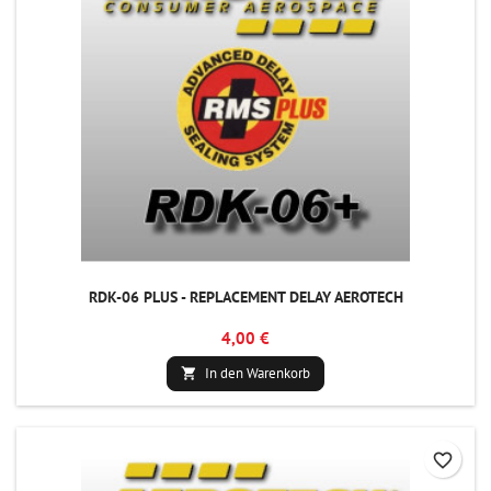
RDK-06 PLUS - REPLACEMENT DELAY AEROTECH
4,00 €
In den Warenkorb

favorite_border