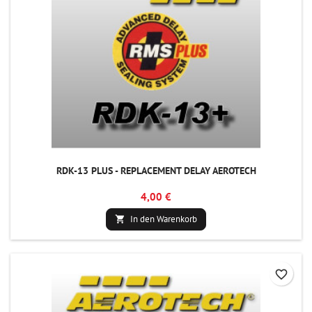
RDK-13 PLUS - REPLACEMENT DELAY AEROTECH
4,00 €
In den Warenkorb

favorite_border