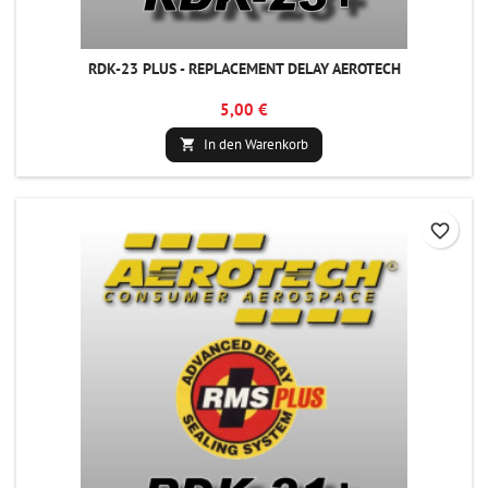
RDK-23 PLUS - REPLACEMENT DELAY AEROTECH
5,00 €
In den Warenkorb

favorite_border