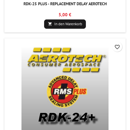
RDK-25 PLUS - REPLACEMENT DELAY AEROTECH
5,00 €
In den Warenkorb

favorite_border