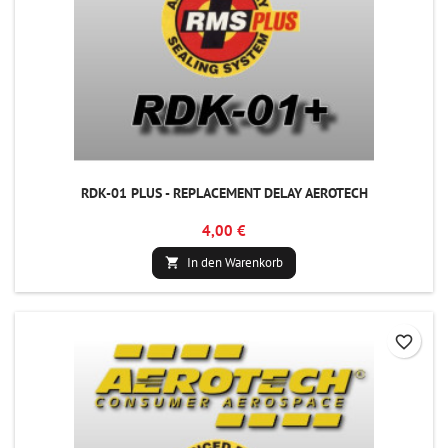
RDK-01 PLUS - REPLACEMENT DELAY AEROTECH
4,00 €
In den Warenkorb

favorite_border