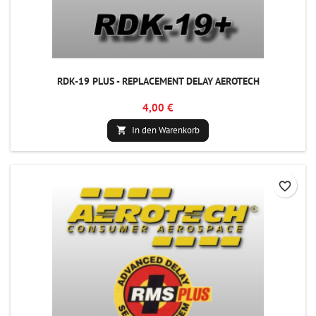
RDK-19 PLUS - REPLACEMENT DELAY AEROTECH
4,00 €
In den Warenkorb

favorite_border