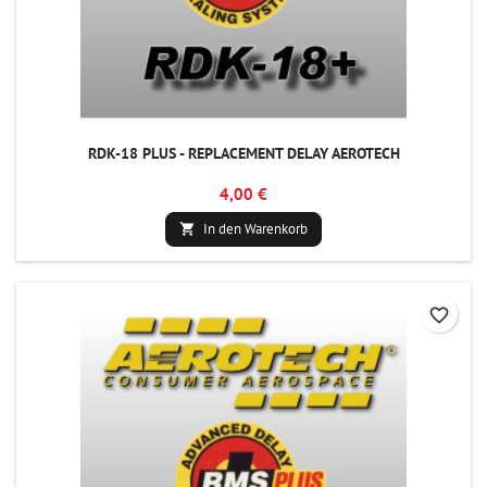
RDK-18 PLUS - REPLACEMENT DELAY AEROTECH
4,00 €
In den Warenkorb

favorite_border