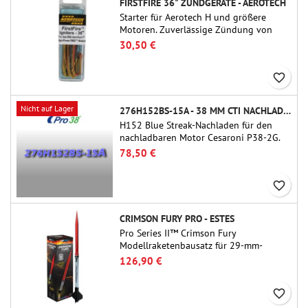
FIRSTFIRE 36" ZÜNDGERÄTE - AEROTECH
Starter für Aerotech H und größere
Motoren. Zuverlässige Zündung von
Motoren bis zu 91 cm Länge.
30,50 €
favorite_border
Nicht auf Lager
276H152BS-15A - 38 MM CTI NACHLADEN
H152 Blue Streak-Nachladen für den
nachladbaren Motor Cesaroni P38-2G.
Die Verzögerung von 15 Sekunden ist
78,50 €
über das ProDAT 38-Tool einstellbar.
favorite_border
CRIMSON FURY PRO - ESTES
Pro Series II™ Crimson Fury
Modellraketenbausatz für 29-mm-
Motoren Typ E, F und G.Der Crimson
126,90 €
Fury wurde für fortgeschrittene
Raketenbauer entwickelt und bietet
favorite_border
aufregende Starts, sanfte Landungen
und ein ebenso hochwertiges