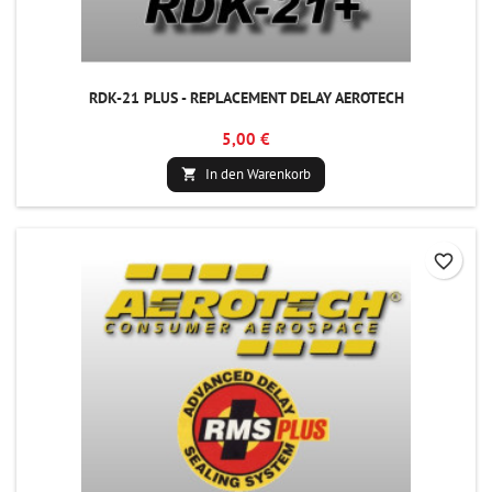
RDK-21 PLUS - REPLACEMENT DELAY AEROTECH
5,00 €
In den Warenkorb

favorite_border