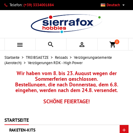

Telefon:
(+39) 3334001884
Deutsch
×
×
×
×
Ihre Wunschlisten
((modalTitle))
Wunschliste erstellen
Anmelden
add_circle_outline
Neue Liste anlegen
((confirmMessage))
Sie müssen angemeldet sein, um Artikel Ihrer Wunschliste
Name der Wunschliste
hinzufügen zu können.
0



shopping_cart
((cancelText))
((modalDeleteText))
Abbrechen
Anmelden
Startseite
TREIBSAETZE
Reloads
Verzögerungselemente
Abbrechen
Wunschliste erstellen
(Aerotech)
Verzögerungen RDK - High Power
Wir haben vom 8. bis 23. August wegen der
Sommerferien geschlossen.
Bestellungen, die nach Donnerstag, dem 6.8.
eingehen, werden nach dem 24.8. versendet.
SCHÖNE FEIERTAGE!
STARTSEITE
RAKETEN-KITS