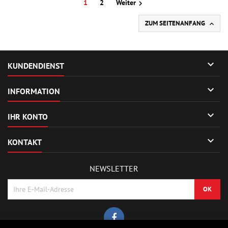
1
2
Weiter

ZUM SEITENANFANG


KUNDENDIENST

INFORMATION

IHR KONTO

KONTAKT
NEWSLETTER