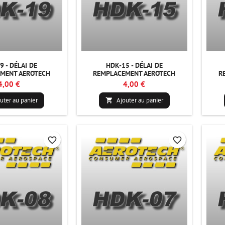
9 - DÉLAI DE
HDK-15 - DÉLAI DE
MENT AEROTECH
REMPLACEMENT AEROTECH
R
4,00 €
4,00 €
uter au panier
Ajouter au panier

favorite_border
favorite_border