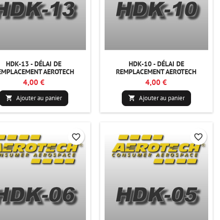
HDK-13 - DÉLAI DE
HDK-10 - DÉLAI DE
EMPLACEMENT AEROTECH
REMPLACEMENT AEROTECH
4,00 €
4,00 €
Ajouter au panier
Ajouter au panier


favorite_border
favorite_border