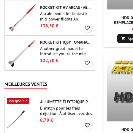
ou QT-2.1)
ROCKET KIT HV ARCAS - AEROTECH
A scale model for fantastic
HDK-0
mid-power flights.An
REMPLACE
uncompromising kit that
136,50 €
favorite_border
allows you to build a replica
of one of the most famous
Ajo

sounding-rocket ever.
ROCKET KIT IQSY TOMAHAWK - AEROTECH
Another great model to
introduce you to the mid-
power.A scale replica of a
122,50 €
favorite_border
famous sounding rocket,
small in size and peefect to
move to higher-level kits.
MEILLEURES VENTES
Indisponible
ALLUMETTE ÉLECTRIQUE POUR CHARGE D'ÉJECTION
E-match pour les frais
d'éjection. À utiliser avec des
altimètres ou d'autres
0,79 €
appareils électroniques.
favorite_border
HDK-0