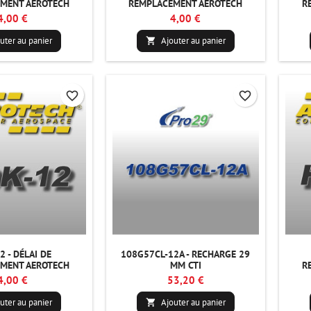
MENT AEROTECH
REMPLACEMENT AEROTECH
R
4,00 €
4,00 €
uter au panier
Ajouter au panier

favorite_border
favorite_border
2 - DÉLAI DE
108G57CL-12A - RECHARGE 29
MENT AEROTECH
MM CTI
R
4,00 €
53,20 €
uter au panier
Ajouter au panier
