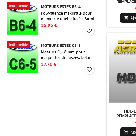
REMPLACE
Indisponible
MOTEURS ESTES B6-4
Polyvalence maximale pour
Ajo

n'importe quelle fusée.Parmi
les moteurs de fusée les plus
15,95 €
utilisés à ce jour, l'Estes B6-
favorite_border
4 est le moteur adapté à la
plus grande majorité des
Indisponible
MOTEURS ESTES C6-5
fusées Estes et similaires.
Moteurs C, 18 mm, pour
maquettes de fusées. Délai
de 5 secondes, pour les
17,70 €
fusées à un étage.
favorite_border
HDK-1
REMPLACE
Ajo
