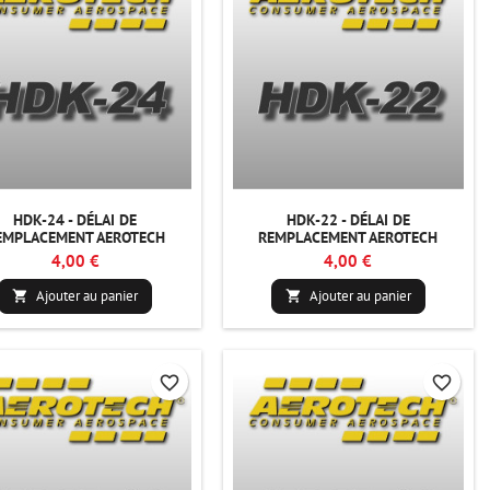
HDK-24 - DÉLAI DE
HDK-22 - DÉLAI DE
EMPLACEMENT AEROTECH
REMPLACEMENT AEROTECH
4,00 €
4,00 €
Ajouter au panier
Ajouter au panier


favorite_border
favorite_border