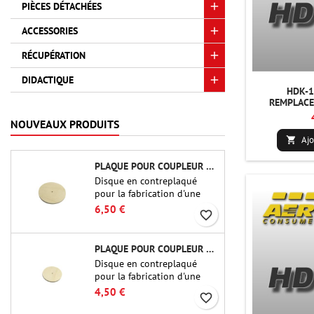
PIÈCES DÉTACHÉES
ACCESSORIES
RÉCUPÉRATION
DIDACTIQUE
HDK-1
REMPLACE
NOUVEAUX PRODUITS
Ajo

PLAQUE POUR COUPLEUR CBP-3.0 - PUBLIC MISSILES LTD.
Disque en contreplaqué
pour la fabrication d'une
cloison (cadre) pour raccords
6,50 €
favorite_border
tubulaires de 75 mm de
Public Missiles Ltd. (PT-
3.0/QT-3.0)
PLAQUE POUR COUPLEUR CBP-2.1 - PUBLIC MISSILES LTD.
Disque en contreplaqué
pour la fabrication d'une
cloison (cadre) pour raccords
4,50 €
favorite_border
tubulaires de 54 mm de
Public Missiles Ltd. (PT-2.1