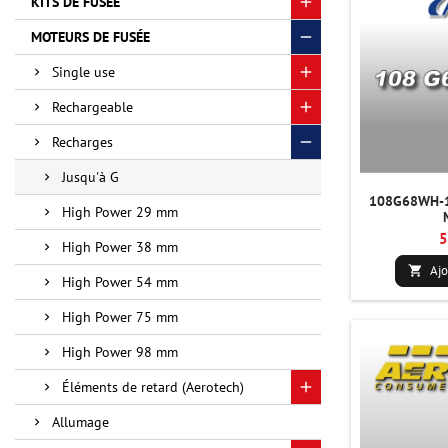
KITS DE FUSÉE
MOTEURS DE FUSÉE
Single use
Rechargeable
Recharges
Jusqu'à G
108G68WH-1
High Power 29 mm
5
High Power 38 mm
Ajo

High Power 54 mm
High Power 75 mm
High Power 98 mm
Éléments de retard (Aerotech)
Allumage