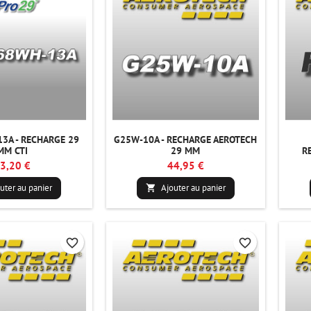
3A - RECHARGE 29
G25W-10A - RECHARGE AEROTECH
MM CTI
29 MM
R
3,20 €
44,95 €
uter au panier
Ajouter au panier

favorite_border
favorite_border