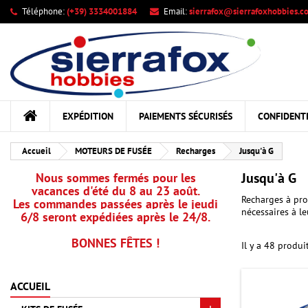
Téléphone:
(+39) 3334001884
Email:
sierrafox@sierrafoxhobbies.c
Me
((
Cr
C
add_circle_outline
((c
Vou
Nom
EXPÉDITION
PAIEMENTS SÉCURISÉS
CONFIDENTI
Accueil
MOTEURS DE FUSÉE
Recharges
Jusqu'à G
Jusqu'à G
Nous sommes fermés pour les
vacances d'été du 8 au 23 août.
Recharges à pro
Les commandes passées après le jeudi
nécessaires à l
6/8 seront expédiées après le 24/8.
BONNES FÊTES !
Il y a 48 produit
ACCUEIL