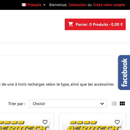

Français
Bienvenue,
Connexion
ou
Créez votre compte
×
×
×
×
shopping_cart
Panier:
0
Produits - 0,00 €
)
n
s
e une à trois recharges selon le type, ainsi que les accessoires



Trier par :
Choisir
favorite_border
favorite_border