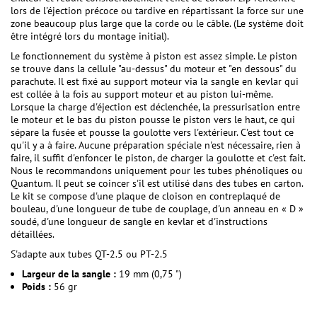
lors de l'éjection précoce ou tardive en répartissant la force sur une
zone beaucoup plus large que la corde ou le câble. (Le système doit
être intégré lors du montage initial).
Le fonctionnement du système à piston est assez simple. Le piston
se trouve dans la cellule "au-dessus" du moteur et "en dessous" du
parachute. Il est fixé au support moteur via la sangle en kevlar qui
est collée à la fois au support moteur et au piston lui-même.
Lorsque la charge d'éjection est déclenchée, la pressurisation entre
le moteur et le bas du piston pousse le piston vers le haut, ce qui
sépare la fusée et pousse la goulotte vers l'extérieur. C'est tout ce
qu'il y a à faire. Aucune préparation spéciale n'est nécessaire, rien à
faire, il suffit d'enfoncer le piston, de charger la goulotte et c'est fait.
Nous le recommandons uniquement pour les tubes phénoliques ou
Quantum. Il peut se coincer s'il est utilisé dans des tubes en carton.
Le kit se compose d'une plaque de cloison en contreplaqué de
bouleau, d'une longueur de tube de couplage, d'un anneau en « D »
soudé, d'une longueur de sangle en kevlar et d'instructions
détaillées.
S'adapte aux tubes QT-2.5 ou PT-2.5
Largeur de la sangle :
19 mm (0,75 ")
Poids :
56 gr