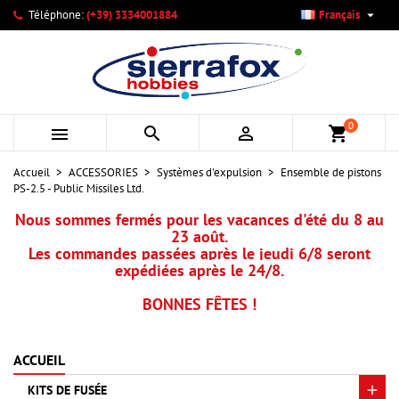

Téléphone:
(+39) 3334001884
Français
×
×
×
Mes listes d'envies
Créer une liste d'envies
Connexion
add_circle_outline
Créer une nouvelle liste
Vous devez être connecté pour ajouter des produits à votre
Nom de la liste d'envies
liste d'envies.
0



shopping_cart
Annuler
Connexion
Accueil
ACCESSORIES
Systèmes d'expulsion
Ensemble de pistons
Annuler
Créer une liste d'envies
PS-2.5 - Public Missiles Ltd.
Nous sommes fermés pour les vacances d'été du 8 au
23 août.
Les commandes passées après le jeudi 6/8 seront
expédiées après le 24/8.
BONNES FÊTES !
ACCUEIL
KITS DE FUSÉE