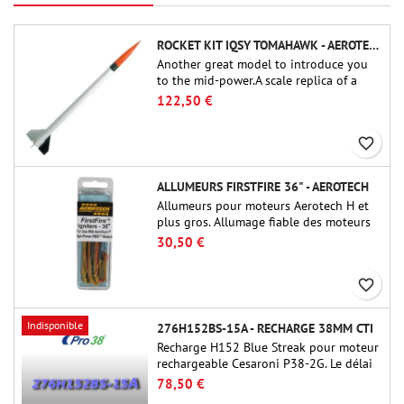
ROCKET KIT IQSY TOMAHAWK - AEROTECH
Another great model to introduce you
to the mid-power.A scale replica of a
famous sounding rocket, small in size
122,50 €
and peefect to move to higher-level kits.
favorite_border
ALLUMEURS FIRSTFIRE 36" - AEROTECH
Allumeurs pour moteurs Aerotech H et
plus gros. Allumage fiable des moteurs
jusqu'à 91 cm de longu
30,50 €
favorite_border
Indisponible
276H152BS-15A - RECHARGE 38MM CTI
Recharge H152 Blue Streak pour moteur
rechargeable Cesaroni P38-2G. Le délai
de 15 secondes est réglable via l'outil
78,50 €
ProDAT 38