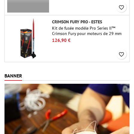
favorite_border
CRIMSON FURY PRO - ESTES
Kit de fusée modèle Pro Series II™
Crimson Fury pour moteurs de 29 mm
de type E, F et G. Conçu pour les
126,90 €
fuséologues confirmés, le Crimson Fury
offre des lancements palpitants, des
favorite_border
atterrissages en douceur et une
expérience de construction aussi
raffinée que les vols eux-mêmes.
BANNER