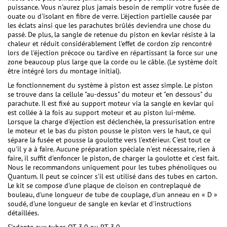
puissance. Vous n'aurez plus jamais besoin de remplir votre fusée de
ouate ou d'isolant en fibre de verre. L'éjection partielle causée par
les éclats ainsi que les parachutes brûlés deviendra une chose du
passé. De plus, la sangle de retenue du piston en kevlar résiste à la
chaleur et réduit considérablement l'effet de cordon zip rencontré
lors de l'éjection précoce ou tardive en répartissant la force sur une
zone beaucoup plus large que la corde ou le câble. (Le système doit
être intégré lors du montage initial).
Le fonctionnement du système à piston est assez simple. Le piston
se trouve dans la cellule "au-dessus" du moteur et "en dessous" du
parachute. Il est fixé au support moteur via la sangle en kevlar qui
est collée à la fois au support moteur et au piston lui-même.
Lorsque la charge d'éjection est déclenchée, la pressurisation entre
le moteur et le bas du piston pousse le piston vers le haut, ce qui
sépare la fusée et pousse la goulotte vers l'extérieur. C'est tout ce
qu'il y a à faire. Aucune préparation spéciale n'est nécessaire, rien à
faire, il suffit d'enfoncer le piston, de charger la goulotte et c'est fait.
Nous le recommandons uniquement pour les tubes phénoliques ou
Quantum. Il peut se coincer s'il est utilisé dans des tubes en carton.
Le kit se compose d'une plaque de cloison en contreplaqué de
bouleau, d'une longueur de tube de couplage, d'un anneau en « D »
soudé, d'une longueur de sangle en kevlar et d'instructions
détaillées.