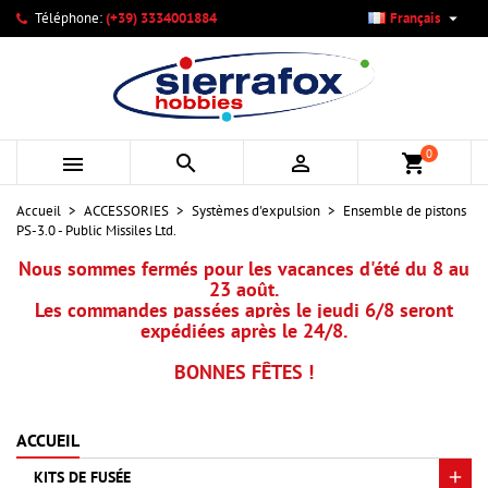

Téléphone:
(+39) 3334001884
Français
×
×
×
Mes listes d'envies
Créer une liste d'envies
Connexion
add_circle_outline
Créer une nouvelle liste
Vous devez être connecté pour ajouter des produits à votre
Nom de la liste d'envies
liste d'envies.
0



shopping_cart
Annuler
Connexion
Accueil
ACCESSORIES
Systèmes d'expulsion
Ensemble de pistons
Annuler
Créer une liste d'envies
PS-3.0 - Public Missiles Ltd.
Nous sommes fermés pour les vacances d'été du 8 au
23 août.
Les commandes passées après le jeudi 6/8 seront
expédiées après le 24/8.
BONNES FÊTES !
ACCUEIL
KITS DE FUSÉE