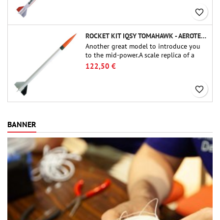
favorite_border
ROCKET KIT IQSY TOMAHAWK - AEROTECH
Another great model to introduce you
to the mid-power.A scale replica of a
famous sounding rocket, small in size
122,50 €
and peefect to move to higher-level kits.
favorite_border
BANNER