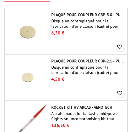
PLAQUE POUR COUPLEUR CBP-3.0 - PUBLIC MISSILES LTD.
Disque en contreplaqué pour la
fabrication d'une cloison (cadre) pour
raccords tubulaires de 75 mm de Public
6,50 €
Missiles Ltd. (PT-3.0/QT-3.0)
favorite_border
PLAQUE POUR COUPLEUR CBP-2.1 - PUBLIC MISSILES LTD.
Disque en contreplaqué pour la
fabrication d'une cloison (cadre) pour
raccords tubulaires de 54 mm de Public
4,50 €
Missiles Ltd. (PT-2.1 ou QT-2.1)
favorite_border
ROCKET KIT HV ARCAS - AEROTECH
A scale model for fantastic mid-power
flights.An uncompromising kit that
allows you to build a replica of one of
136,50 €
the most famous sounding-rocket ever.