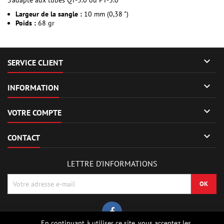
S'adapte aux tubes QT-3.0 ou PT-3.0
Largeur de la sangle :
10 mm (0,38 ")
Poids :
68 gr

SERVICE CLIENT

INFORMATION

VOTRE COMPTE

CONTACT
LETTRE D'INFORMATIONS
En continuant à utiliser ce site, vous acceptez les