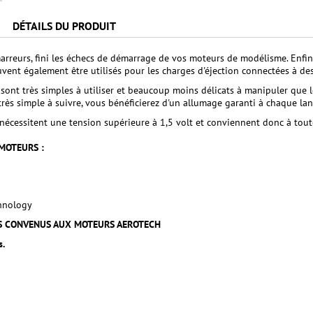
DÉTAILS DU PRODUIT
arreurs, fini les échecs de démarrage de vos moteurs de modélisme. Enfin 
euvent également être utilisés pour les charges d'éjection connectées à de
sont très simples à utiliser et beaucoup moins délicats à manipuler que le
rès simple à suivre, vous bénéficierez d'un allumage garanti à chaque la
nécessitent une tension supérieure à 1,5 volt et conviennent donc à tou
MOTEURS :
hnology
AS CONVENUS AUX MOTEURS AEROTECH
s.