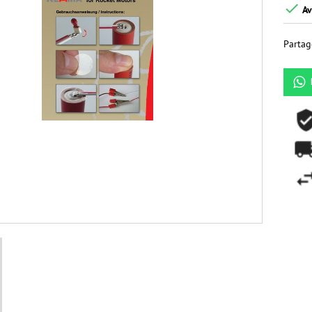

Av
Partag