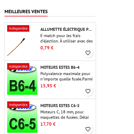
Crimson Fury offre des
lancements palpitants, des
MEILLEURES VENTES
atterrissages en douceur et
une expérience de
construction aussi raffinée
Indisponible
ALLUMETTE ÉLECTRIQUE POUR CHARGE D'ÉJECTION
que les vols eux-mêmes.
E-match pour les frais
d'éjection. À utiliser avec des
altimètres ou d'autres
0,79 €
appareils électroniques.
favorite_border
Indisponible
MOTEURS ESTES B6-4
Polyvalence maximale pour
n'importe quelle fusée.Parmi
les moteurs de fusée les plus
15,95 €
utilisés à ce jour, l'Estes B6-
favorite_border
4 est le moteur adapté à la
plus grande majorité des
Indisponible
MOTEURS ESTES C6-5
fusées Estes et similaires.
Moteurs C, 18 mm, pour
maquettes de fusées. Délai
de 5 secondes, pour les
17,70 €
fusées à un étage.
favorite_border