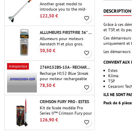
Another great model to
introduce you to the mid-
DESCRIPTION
power.A scale replica of a
122,50 €
favorite_border
famous sounding rocket,
Grâce à ces dém
small in size and peefect to
et TSP, et ils p
move to higher-level kits.
ALLUMEURS FIRSTFIRE 36" - AEROTECH
Ces démarreurs 
Allumeurs pour moteurs
uniquement et t
Aerotech H et plus gros.
Allumage fiable des moteurs
30,50 €
Les démarreurs 
favorite_border
jusqu'à 91 cm de longu
CONVIENT AUX 
Indisponible
276H152BS-15A - RECHARGE 38MM CTI
Estes
Recharge H152 Blue Streak
Klima
pour moteur rechargeable
TSP
Cesaroni P38-2G. Le délai de
78,50 €
Cesaroni Tec
favorite_border
15 secondes est réglable via
l'outil ProDAT 38
ILS NE SONT P
CRIMSON FURY PRO - ESTES
Pack de 6 pièce
Kit de fusée modèle Pro
Series II™ Crimson Fury pour
moteurs de 29 mm de type
126,90 €
favorite_border
E, F et G. Conçu pour les
fuséologues confirmés, le