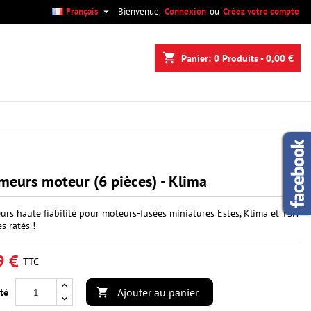

Français
Bienvenue,
Connexion
ou
Créez votre compte
×
×
×
shopping_cart
Panier:
0
Produits - 0,00 €
n
s
meurs moteur (6 pièces) - Klima
urs haute fiabilité pour moteurs-fusées miniatures Estes, Klima et TSP.
es ratés !
9 €
TTC
Ajouter au panier
té
