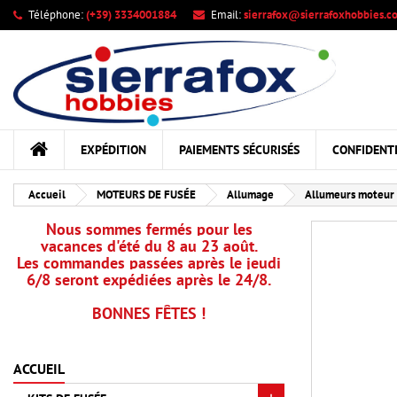
Téléphone:
(+39) 3334001884
Email:
sierrafox@sierrafoxhobbies.c
Me
Cr
C
add_circle_outline
Vou
Nom
EXPÉDITION
PAIEMENTS SÉCURISÉS
CONFIDENTI
Accueil
MOTEURS DE FUSÉE
Allumage
Allumeurs moteur (
Nous sommes fermés pour les
vacances d'été du 8 au 23 août.
Les commandes passées après le jeudi
6/8 seront expédiées après le 24/8.
BONNES FÊTES !
ACCUEIL