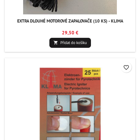
EXTRA DLOUHÉ MOTOROVÉ ZAPALOVAČE (10 KS) - KLIMA
29,50 €
Přidat do košíku

favorite_border