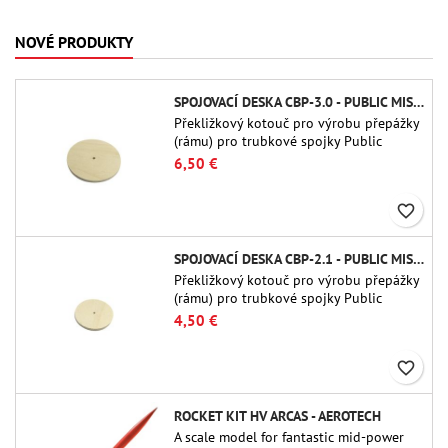
NOVÉ PRODUKTY
SPOJOVACÍ DESKA CBP-3.0 - PUBLIC MISSILES LTD.
Překližkový kotouč pro výrobu přepážky
(rámu) pro trubkové spojky Public
Missiles Ltd. o průměru 75 mm (PT-
6,50 €
3.0/QT-3.0)
favorite_border
SPOJOVACÍ DESKA CBP-2.1 - PUBLIC MISSILES LTD.
Překližkový kotouč pro výrobu přepážky
(rámu) pro trubkové spojky Public
Missiles Ltd. o průměru 54 mm (PT-2.1
4,50 €
nebo QT-2.1)
favorite_border
ROCKET KIT HV ARCAS - AEROTECH
A scale model for fantastic mid-power