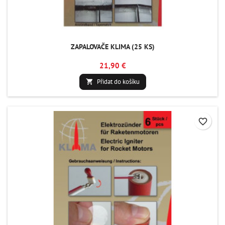
ZAPALOVAČE KLIMA (25 KS)
21,90 €
Přidat do košíku

favorite_border