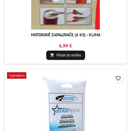
MOTOROVÉ ZAPALOVAČE (6 KS) - KLIMA
6,99 €
Přidat do košíku

Vyprodáno
favorite_border