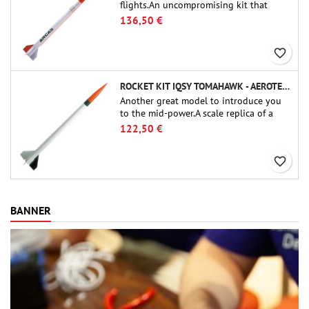
flights.An uncompromising kit that
allows you to build a replica of one of
136,50 €
the most famous sounding-rocket ever.
favorite_border
ROCKET KIT IQSY TOMAHAWK - AEROTECH
Another great model to introduce you
to the mid-power.A scale replica of a
famous sounding rocket, small in size
122,50 €
and peefect to move to higher-level kits.
favorite_border
BANNER