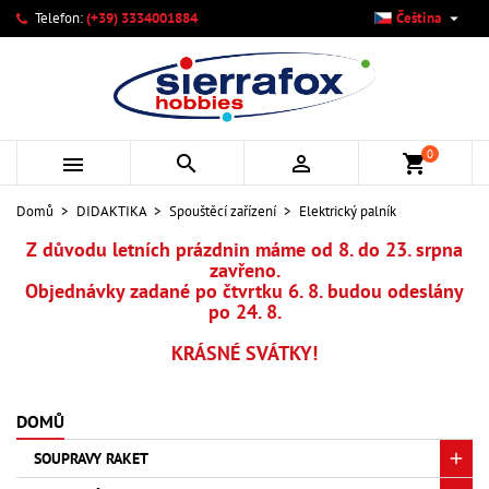

Telefon:
(+39) 3334001884
Čeština
×
×
×
×
Můj seznam přání
((modalTitle))
Vytvořit seznam přání
Přihlásit se
add_circle_outline
Vytvořit nový seznam
((confirmMessage))
Musíte být přihlášen, abyste si mohli výrobky uložit do
Název seznamu přání
svého seznamu přání.
0



shopping_cart
((cancelText))
((modalDeleteText))
Zrušit
Přihlásit se
Domů
DIDAKTIKA
Spouštěcí zařízení
Elektrický palník
Zrušit
Vytvořit seznam přání
Z důvodu letních prázdnin máme od 8. do 23. srpna
zavřeno.
Objednávky zadané po čtvrtku 6. 8. budou odeslány
po 24. 8.
KRÁSNÉ SVÁTKY!
DOMŮ
SOUPRAVY RAKET