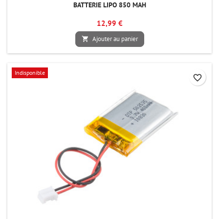
BATTERIE LIPO 850 MAH
12,99 €
Ajouter au panier

Indisponible
favorite_border