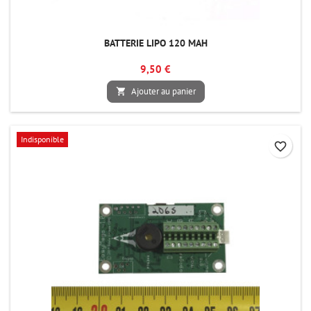
BATTERIE LIPO 120 MAH
9,50 €
Ajouter au panier

Indisponible
favorite_border