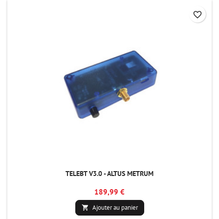
favorite_border
TELEBT V3.0 - ALTUS METRUM
189,99 €
Ajouter au panier
