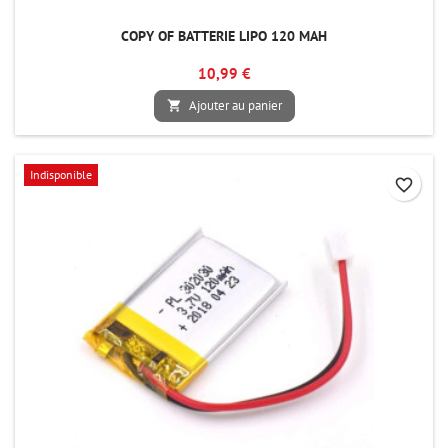
COPY OF BATTERIE LIPO 120 MAH
10,99 €
Ajouter au panier

Indisponible
favorite_border