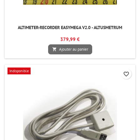
ALTIMETER-RECORDER EASYMEGA V2.0 - ALTUSMETRUM
379,99 €
Ajouter au panier

Indisponible
favorite_border