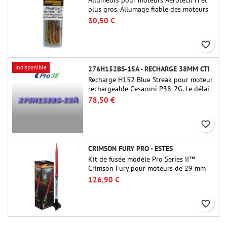
plus gros. Allumage fiable des moteurs
jusqu'à 91 cm de longu
30,50 €
favorite_border
Indisponible
276H152BS-15A - RECHARGE 38MM CTI
Recharge H152 Blue Streak pour moteur
rechargeable Cesaroni P38-2G. Le délai
de 15 secondes est réglable via l'outil
78,50 €
ProDAT 38
favorite_border
CRIMSON FURY PRO - ESTES
Kit de fusée modèle Pro Series II™
Crimson Fury pour moteurs de 29 mm
de type E, F et G. Conçu pour les
126,90 €
fuséologues confirmés, le Crimson Fury
offre des lancements palpitants, des
favorite_border
atterrissages en douceur et une
expérience de construction aussi
raffinée que les vols eux-mêmes.