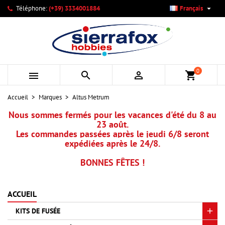

Téléphone:
(+39) 3334001884
Français
×
×
×
×
Mes listes d'envies
((modalTitle))
Créer une liste d'envies
Connexion
add_circle_outline
Créer une nouvelle liste
((confirmMessage))
Vous devez être connecté pour ajouter des produits à votre
Nom de la liste d'envies
liste d'envies.
0



shopping_cart
((cancelText))
((modalDeleteText))
Annuler
Connexion
Accueil
Marques
Altus Metrum
Annuler
Créer une liste d'envies
Nous sommes fermés pour les vacances d'été du 8 au
23 août.
Les commandes passées après le jeudi 6/8 seront
expédiées après le 24/8.
BONNES FÊTES !
ACCUEIL
KITS DE FUSÉE