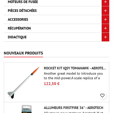
MOTEURS DE FUSÉE
PIÈCES DÉTACHÉES
ACCESSORIES
RÉCUPÉRATION
DIDACTIQUE
NOUVEAUX PRODUITS
ROCKET KIT IQSY TOMAHAWK - AEROTECH
Another great model to introduce you
to the mid-power.A scale replica of a
famous sounding rocket, small in size
122,50 €
and peefect to move to higher-level kits.
favorite_border
ALLUMEURS FIRSTFIRE 36" - AEROTECH
Allumeurs pour moteurs Aerotech H et