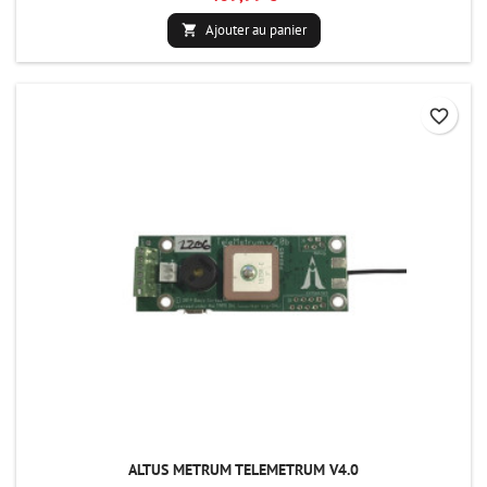
Ajouter au panier

favorite_border
ALTUS METRUM TELEMETRUM V4.0