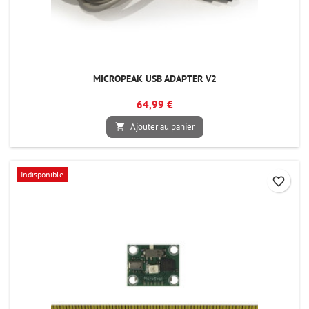
MICROPEAK USB ADAPTER V2
64,99 €
Ajouter au panier

Indisponible
favorite_border