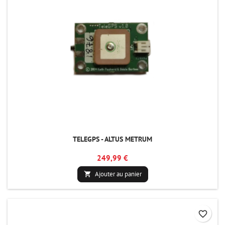
TELEGPS - ALTUS METRUM
249,99 €
Ajouter au panier

favorite_border