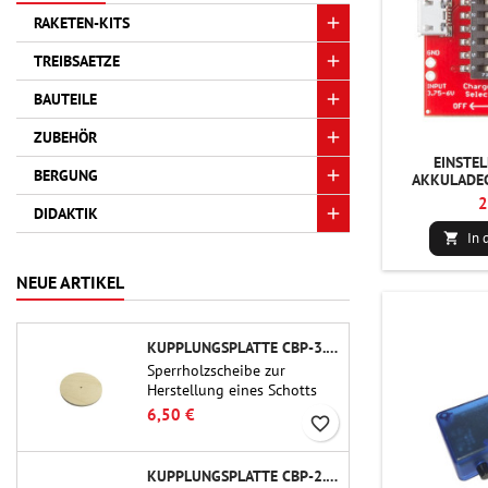
RAKETEN-KITS
TREIBSAETZE
BAUTEILE
ZUBEHÖR
EINSTEL
BERGUNG
AKKULADEG
2
DIDAKTIK
In 

NEUE ARTIKEL
KUPPLUNGSPLATTE CBP-3.0 - PUBLIC MISSILES LTD.
Sperrholzscheibe zur
Herstellung eines Schotts
(Rahmens) für 75-mm-
6,50 €
favorite_border
Rohrkupplungen (PT-3.0/QT-
3.0) von Public Missiles Ltd.
KUPPLUNGSPLATTE CBP-2.1 - PUBLIC MISSILES LTD.