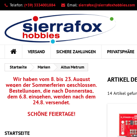
Telefon:
(+39) 3334001884
Email:
sierrafox@sierrafoxhobbies.com
Ih
((
Wu
A
add_circle_outline
((c
Sie
Na
kö
VERSAND
SICHERE ZAHLUNGEN
PRIVATSPHÄRE
Startseite
Marken
Altus Metrum
Wir haben vom 8. bis 23. August
ARTIKEL D
wegen der Sommerferien geschlossen.
Bestellungen, die nach Donnerstag,
14 Artikel gefu
dem 6.8. eingehen, werden nach dem
24.8. versendet.
SCHÖNE FEIERTAGE!
STARTSEITE