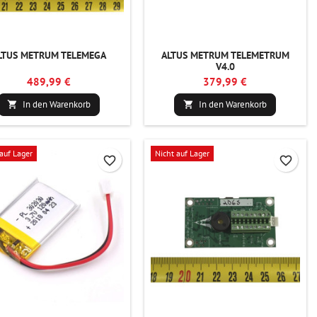
LTUS METRUM TELEMEGA
ALTUS METRUM TELEMETRUM
V4.0
489,99 €
379,99 €
In den Warenkorb
In den Warenkorb


auf Lager
Nicht auf Lager
favorite_border
favorite_border