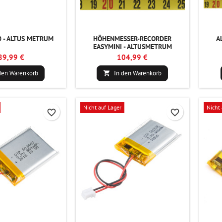
0 - ALTUS METRUM
HÖHENMESSER-RECORDER
A
EASYMINI - ALTUSMETRUM
89,99 €
104,99 €
den Warenkorb
In den Warenkorb

Nicht auf Lager
Nicht 
favorite_border
favorite_border