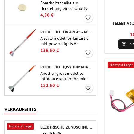
Sperrholzscheibe zur
Herstellung eines Schotts
(Rahmens) für 54-mm-
4,50 €
favorite_border
Rohrkupplungen (PT-2.1
TELEBT V3.
oder QT-2.1) von Public
Missiles Ltd.
ROCKET KIT HV ARCAS - AEROTECH
1
A scale model for fantastic
mid-power flights.An
In 

uncompromising kit that
136,50 €
favorite_border
allows you to build a replica
of one of the most famous
sounding-rocket ever.
Nicht auf Lager
ROCKET KIT IQSY TOMAHAWK - AEROTECH
Another great model to
introduce you to the mid-
power.A scale replica of a
122,50 €
favorite_border
famous sounding rocket,
small in size and peefect to
move to higher-level kits.
VERKAUFSHITS
Nicht auf Lager
ELEKTRISCHE ZÜNDSCHNUR FÜR AUSSTOSSLADUNG
E-Match für