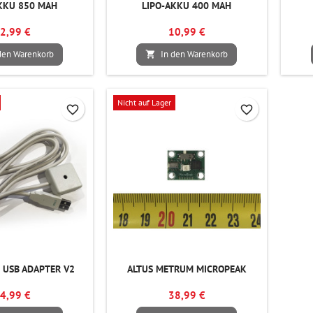
KKU 850 MAH
LIPO-AKKU 400 MAH
2,99 €
10,99 €
den Warenkorb
In den Warenkorb

Nicht auf Lager
favorite_border
favorite_border
 USB ADAPTER V2
ALTUS METRUM MICROPEAK
4,99 €
38,99 €