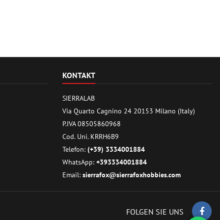
KONTAKT
SIERRALAB
Via Quarto Cagnino 24 20153 Milano (Italy)
P.IVA 08505860968
Cod. Uni. KRRH6B9
Telefon:
(+39) 3334001884
WhatsApp:
+393334001884
Email:
sierrafox@sierrafoxhobbies.com
FOLGEN SIE UNS