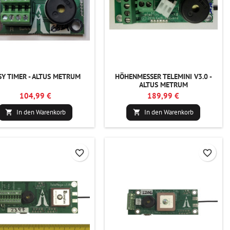
SY TIMER - ALTUS METRUM
HÖHENMESSER TELEMINI V3.0 -
ALTUS METRUM
104,99 €
189,99 €
In den Warenkorb
In den Warenkorb


favorite_border
favorite_border