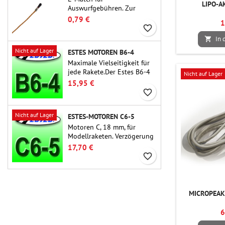
LIPO-A
Auswurfgebühren. Zur
Verwendung mit
0,79 €
1
Höhenmessern oder anderen
favorite_border
elektronischen Geräten.
In 

Nicht auf Lager
ESTES MOTOREN B6-4
Maximale Vielseitigkeit für
jede Rakete.Der Estes B6-4
Nicht auf Lager
ist einer der am häufigsten
15,95 €
verwendeten
favorite_border
Raketenmotoren überhaupt
und für die große Mehrheit
Nicht auf Lager
ESTES-MOTOREN C6-5
der Estes- und ähnlichen
Raketen geeignet.
Motoren C, 18 mm, für
Modellraketen. Verzögerung
5 Sekunden, für einstufige
17,70 €
Raketen.
favorite_border
MICROPEAK
6