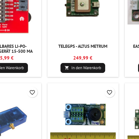
LBARES LI-PO-
TELEGPS - ALTUS METRUM
EA
ERÄT 15-500 MA
5,99 €
249,99 €
den Warenkorb
In den Warenkorb

favorite_border
favorite_border