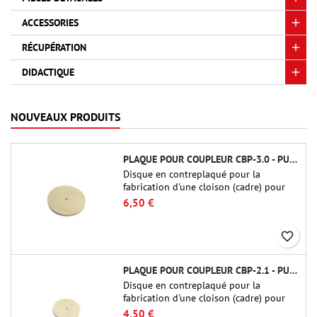
ACCESSORIES
RÉCUPÉRATION
DIDACTIQUE
NOUVEAUX PRODUITS
PLAQUE POUR COUPLEUR CBP-3.0 - PUBLIC MISSILES LTD.
Disque en contreplaqué pour la
fabrication d'une cloison (cadre) pour
raccords tubulaires de 75 mm de Public
6,50 €
Missiles Ltd. (PT-3.0/QT-3.0)
favorite_border
PLAQUE POUR COUPLEUR CBP-2.1 - PUBLIC MISSILES LTD.
Disque en contreplaqué pour la
fabrication d'une cloison (cadre) pour
raccords tubulaires de 54 mm de Public
4,50 €