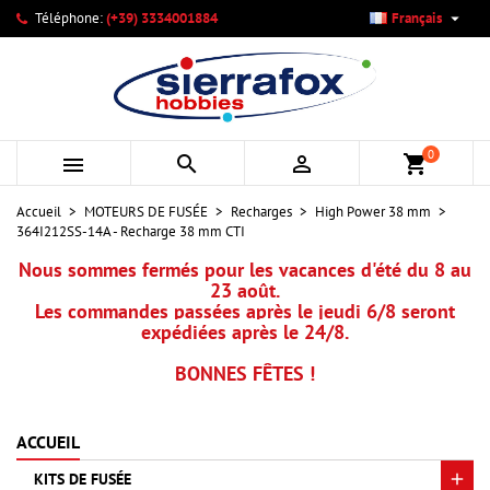

Téléphone:
(+39) 3334001884
Français
×
×
×
Mes listes d'envies
Créer une liste d'envies
Connexion
add_circle_outline
Créer une nouvelle liste
Vous devez être connecté pour ajouter des produits à votre
Nom de la liste d'envies
liste d'envies.
0



shopping_cart
Annuler
Connexion
Accueil
MOTEURS DE FUSÉE
Recharges
High Power 38 mm
Annuler
Créer une liste d'envies
364I212SS-14A - Recharge 38 mm CTI
Nous sommes fermés pour les vacances d'été du 8 au
23 août.
Les commandes passées après le jeudi 6/8 seront
expédiées après le 24/8.
BONNES FÊTES !
ACCUEIL
KITS DE FUSÉE