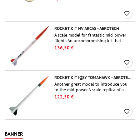
Missiles Ltd. (PT-2.1 ou QT-2.1)
favorite_border
ROCKET KIT HV ARCAS - AEROTECH
A scale model for fantastic mid-power
flights.An uncompromising kit that
allows you to build a replica of one of
136,50 €
the most famous sounding-rocket ever.
favorite_border
ROCKET KIT IQSY TOMAHAWK - AEROTECH
Another great model to introduce you
to the mid-power.A scale replica of a
famous sounding rocket, small in size
122,50 €
and peefect to move to higher-level kits.
favorite_border
BANNER