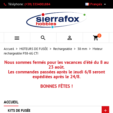

Téléphone:
(+39) 3334001884
Français
×
×
×
Mes listes d'envies
Créer une liste d'envies
Connexion
add_circle_outline
Créer une nouvelle liste
Vous devez être connecté pour ajouter des produits à votre
Nom de la liste d'envies
liste d'envies.
0



shopping_cart
Annuler
Connexion
Accueil
MOTEURS DE FUSÉE
Rechargeable
38 mm
Moteur
Annuler
Créer une liste d'envies
rechargeable P38-6G CTI
Nous sommes fermés pour les vacances d'été du 8 au
23 août.
Les commandes passées après le jeudi 6/8 seront
expédiées après le 24/8.
BONNES FÊTES !
ACCUEIL
KITS DE FUSÉE