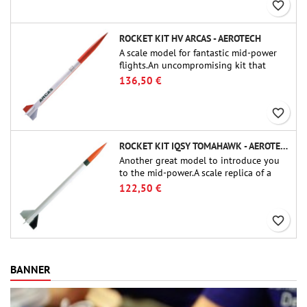
favorite_border
ROCKET KIT HV ARCAS - AEROTECH
A scale model for fantastic mid-power
flights.An uncompromising kit that
allows you to build a replica of one of
136,50 €
the most famous sounding-rocket ever.
favorite_border
ROCKET KIT IQSY TOMAHAWK - AEROTECH
Another great model to introduce you
to the mid-power.A scale replica of a
famous sounding rocket, small in size
122,50 €
and peefect to move to higher-level kits.
favorite_border
BANNER