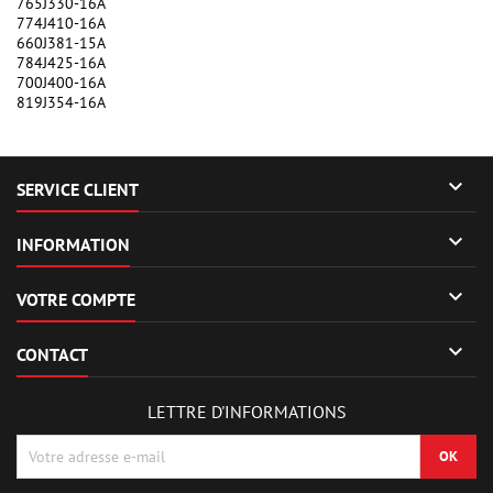
765J330-16A
774J410-16A
660J381-15A
784J425-16A
700J400-16A
819J354-16A

SERVICE CLIENT

INFORMATION

VOTRE COMPTE

CONTACT
LETTRE D'INFORMATIONS