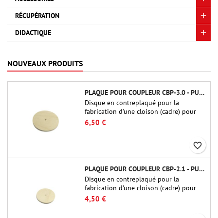
RÉCUPÉRATION
DIDACTIQUE
NOUVEAUX PRODUITS
PLAQUE POUR COUPLEUR CBP-3.0 - PUBLIC MISSILES LTD.
Disque en contreplaqué pour la
fabrication d'une cloison (cadre) pour
raccords tubulaires de 75 mm de Public
6,50 €
Missiles Ltd. (PT-3.0/QT-3.0)
favorite_border
PLAQUE POUR COUPLEUR CBP-2.1 - PUBLIC MISSILES LTD.
Disque en contreplaqué pour la
fabrication d'une cloison (cadre) pour
raccords tubulaires de 54 mm de Public
4,50 €
Missiles Ltd. (PT-2.1 ou QT-2.1)