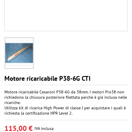
Motore ricaricabile P38-6G CTI
Motore ricaricabile Cesaroni P38-6G da 38mm. I motori Pro38 non
richiedono la chiusura posteriore filettata perchè è già inclusa nelle
ricariche.
Utilizza kit di ricarica High Power di classe J per acquistare i quali è
richiesta la certificazione HPR Level 2.
115,00 €
IVA inclusa