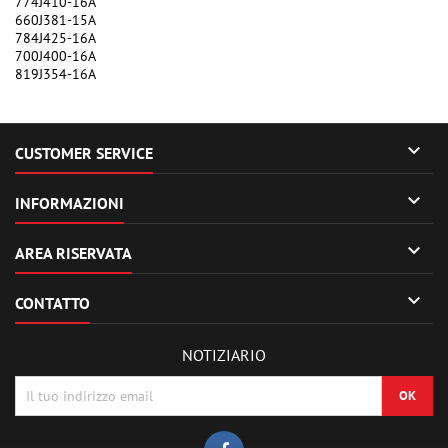
774J410-16A
660J381-15A
784J425-16A
700J400-16A
819J354-16A

CUSTOMER SERVICE

INFORMAZIONI

AREA RISERVATA

CONTATTO
NOTIZIARIO