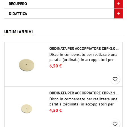
RECUPERO
DIDATTICA
ULTIMI ARRIVI
ORDINATA PER ACCOPPIATORE CBP-3.0 - PUBLIC MISSILES LTD.
Disco in compensato per realizzare una
paratia (ordinata) in accoppiatori per
tubi Public Missiles Ltd. da 54 mm (PT-
6,50 €
2.1 o QT-2.1)
favorite_border
ORDINATA PER ACCOPPIATORE CBP-2.1 - PUBLIC MISSILES LTD.
Disco in compensato per realizzare una
paratia (ordinata) in accoppiatori per
tubi Public Missiles Ltd. da 54 mm (PT-
4,50 €
2.1 o QT-2.1)
favorite_border