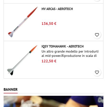
HV ARCAS - AEROTECH
136,50 €
favorite_border
IQSY TOMAHAWK - AEROTECH
Un altro grande modello per introdurti
al mid-power.Riproduzione in scala di
un famoso razzo-sonda, dalle dimensioni
122,50 €
contenute e adatto per passare a kit di
livello superiore.
favorite_border
BANNER