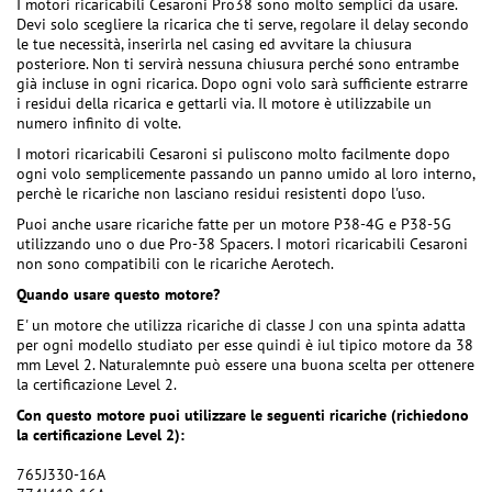
I motori ricaricabili Cesaroni Pro38 sono molto semplici da usare.
Devi solo scegliere la ricarica che ti serve, regolare il delay secondo
le tue necessità, inserirla nel casing ed avvitare la chiusura
posteriore. Non ti servirà nessuna chiusura perché sono entrambe
già incluse in ogni ricarica. Dopo ogni volo sarà sufficiente estrarre
i residui della ricarica e gettarli via. Il motore è utilizzabile un
numero infinito di volte.
I motori ricaricabili Cesaroni si puliscono molto facilmente dopo
ogni volo semplicemente passando un panno umido al loro interno,
perchè le ricariche non lasciano residui resistenti dopo l'uso.
Puoi anche usare ricariche fatte per un motore P38-4G e P38-5G
utilizzando uno o due Pro-38 Spacers. I motori ricaricabili Cesaroni
non sono compatibili con le ricariche Aerotech.
Quando usare questo motore?
E' un motore che utilizza ricariche di classe J con una spinta adatta
per ogni modello studiato per esse quindi è iul tipico motore da 38
mm Level 2. Naturalemnte può essere una buona scelta per ottenere
la certificazione Level 2.
Con questo motore puoi utilizzare le seguenti ricariche (richiedono
la certificazione Level 2):
765J330-16A