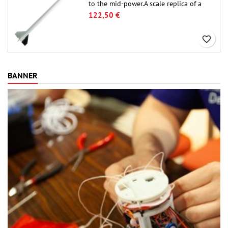
to the mid-power.A scale replica of a
famous sounding rocket, small in size
122,50 €
and peefect to move to higher-level kits.
favorite_border
BANNER