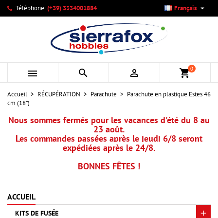

Téléphone:
(+39) 3334001884
Français
×
×
×
Mes listes d'envies
Créer une liste d'envies
Connexion
add_circle_outline
Créer une nouvelle liste
Vous devez être connecté pour ajouter des produits à votre
Nom de la liste d'envies
liste d'envies.
0



shopping_cart
Annuler
Connexion
Accueil
RÉCUPÉRATION
Parachute
Parachute en plastique Estes 46
Annuler
Créer une liste d'envies
cm (18”)
Nous sommes fermés pour les vacances d'été du 8 au
23 août.
Les commandes passées après le jeudi 6/8 seront
expédiées après le 24/8.
BONNES FÊTES !
ACCUEIL
KITS DE FUSÉE