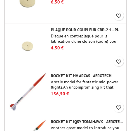
raccords tubulaires de 75 mm de Public
6,50 €
Missiles Ltd. (PT-3.0/QT-3.0)
favorite_border
PLAQUE POUR COUPLEUR CBP-2.1 - PUBLIC MISSILES LTD.
Disque en contreplaqué pour la
fabrication d'une cloison (cadre) pour
raccords tubulaires de 54 mm de Public
4,50 €
Missiles Ltd. (PT-2.1 ou QT-2.1)
favorite_border
ROCKET KIT HV ARCAS - AEROTECH
A scale model for fantastic mid-power
flights.An uncompromising kit that
allows you to build a replica of one of
136,50 €
the most famous sounding-rocket ever.
favorite_border
ROCKET KIT IQSY TOMAHAWK - AEROTECH
Another great model to introduce you