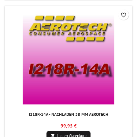
favorite_border
I218R-14A - NACHLADEN 38 MM AEROTECH
99,95 €
In den Warenkorb
