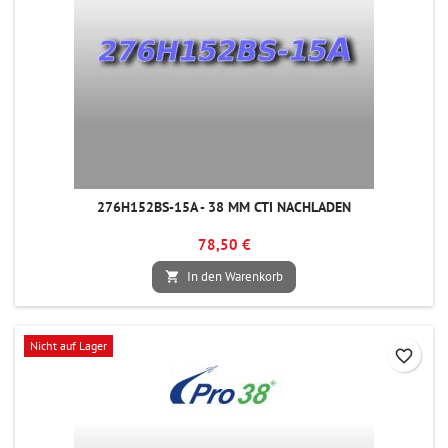
276H152BS-15A - 38 MM CTI NACHLADEN
78,50 €
In den Warenkorb

Nicht auf Lager
favorite_border