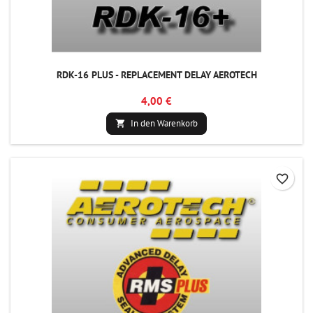
RDK-16 PLUS - REPLACEMENT DELAY AEROTECH
4,00 €
In den Warenkorb

favorite_border