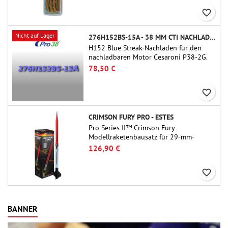
favorite_border
Nicht auf Lager
276H152BS-15A - 38 MM CTI NACHLADEN
H152 Blue Streak-Nachladen für den
nachladbaren Motor Cesaroni P38-2G.
Die Verzögerung von 15 Sekunden ist
78,50 €
über das ProDAT 38-Tool einstellbar.
favorite_border
CRIMSON FURY PRO - ESTES
Pro Series II™ Crimson Fury
Modellraketenbausatz für 29-mm-
Motoren Typ E, F und G.Der Crimson
126,90 €
Fury wurde für fortgeschrittene
Raketenbauer entwickelt und bietet
favorite_border
aufregende Starts, sanfte Landungen
und ein ebenso hochwertiges
Bauerlebnis wie die Flüge selbst.
BANNER