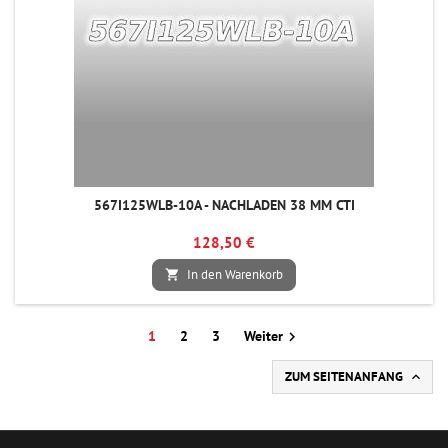
567I125WLB-10A - NACHLADEN 38 MM CTI
128,50 €
In den Warenkorb

1
2
3
Weiter

ZUM SEITENANFANG
