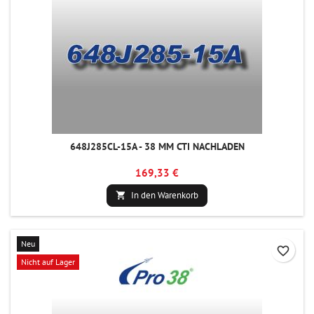
648J285CL-15A - 38 MM CTI NACHLADEN
169,33 €
In den Warenkorb

Neu
favorite_border
Nicht auf Lager