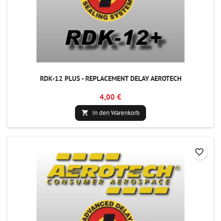
RDK-12 PLUS - REPLACEMENT DELAY AEROTECH
4,00 €
In den Warenkorb

favorite_border