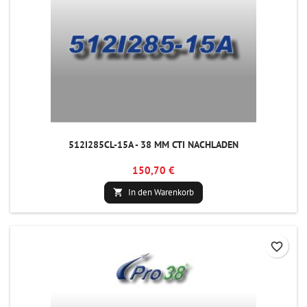
512I285CL-15A - 38 MM CTI NACHLADEN
150,70 €
In den Warenkorb

favorite_border