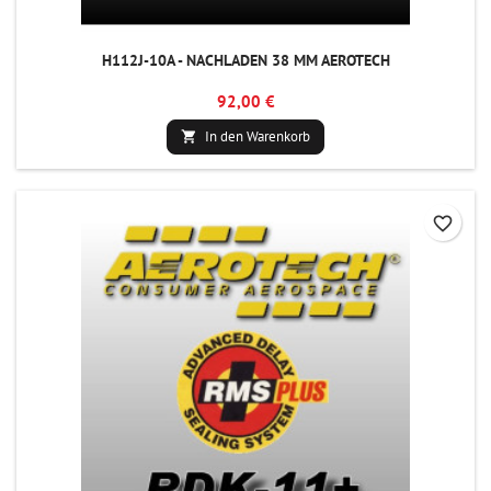
H112J-10A - NACHLADEN 38 MM AEROTECH
92,00 €
In den Warenkorb

favorite_border