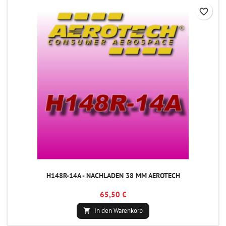
favorite_border
H148R-14A - NACHLADEN 38 MM AEROTECH
65,50 €
In den Warenkorb
