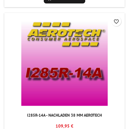
favorite_border
I285R-14A - NACHLADEN 38 MM AEROTECH
109,95 €