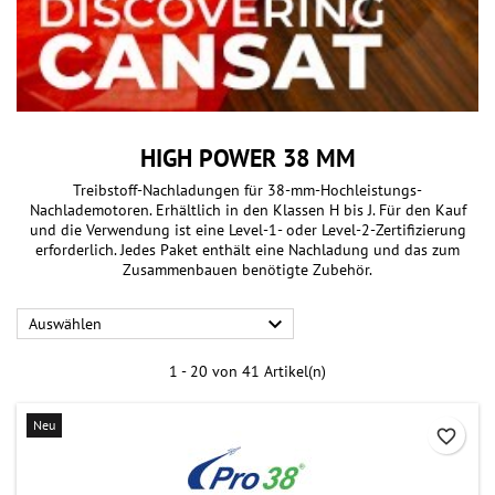
HIGH POWER 38 MM
Treibstoff-Nachladungen für 38-mm-Hochleistungs-
Nachlademotoren. Erhältlich in den Klassen H bis J. Für den Kauf
und die Verwendung ist eine Level-1- oder Level-2-Zertifizierung
erforderlich. Jedes Paket enthält eine Nachladung und das zum
Zusammenbauen benötigte Zubehör.

Auswählen
1 - 20 von 41 Artikel(n)
Neu
favorite_border