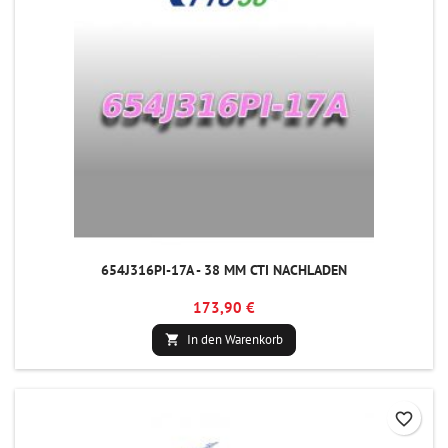
654J316PI-17A - 38 MM CTI NACHLADEN
173,90 €
In den Warenkorb

favorite_border