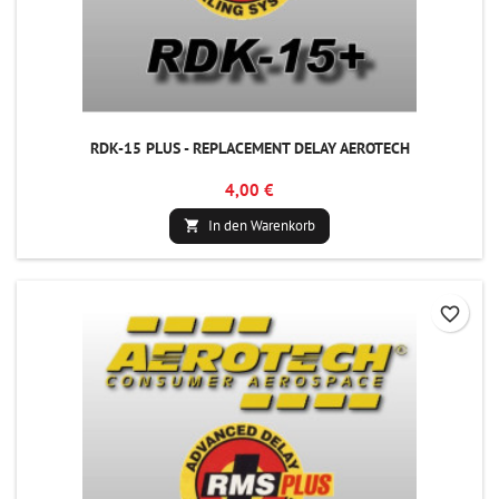
RDK-15 PLUS - REPLACEMENT DELAY AEROTECH
4,00 €
In den Warenkorb

favorite_border