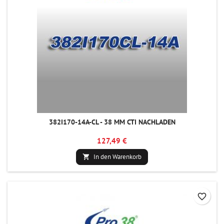
382I170-14A-CL - 38 MM CTI NACHLADEN
127,49 €
In den Warenkorb

favorite_border