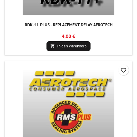
RDK-11 PLUS - REPLACEMENT DELAY AEROTECH
4,00 €
In den Warenkorb

favorite_border