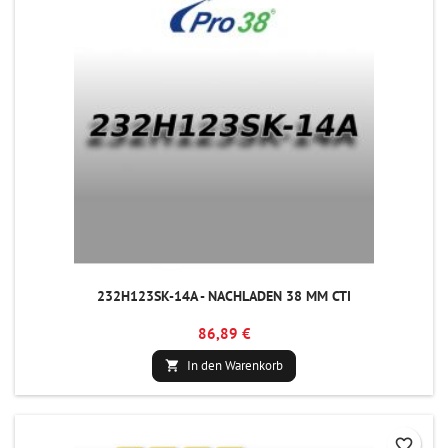
232H123SK-14A - NACHLADEN 38 MM CTI
86,89 €
In den Warenkorb

favorite_border