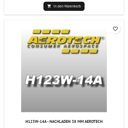
In den Warenkorb

favorite_border
H123W-14A - NACHLADEN 38 MM AEROTECH