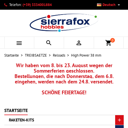

Telefon:
(+39) 3334001884
Deutsch
×
×
×
×
Ihre Wunschlisten
((modalTitle))
Wunschliste erstellen
Anmelden
add_circle_outline
Neue Liste anlegen
((confirmMessage))
Sie müssen angemeldet sein, um Artikel Ihrer Wunschliste
Name der Wunschliste
hinzufügen zu können.
0



shopping_cart
((cancelText))
((modalDeleteText))
Abbrechen
Anmelden
Startseite
TREIBSAETZE
Reloads
High Power 38 mm
Abbrechen
Wunschliste erstellen
Wir haben vom 8. bis 23. August wegen der
Sommerferien geschlossen.
Bestellungen, die nach Donnerstag, dem 6.8.
eingehen, werden nach dem 24.8. versendet.
SCHÖNE FEIERTAGE!
STARTSEITE
RAKETEN-KITS