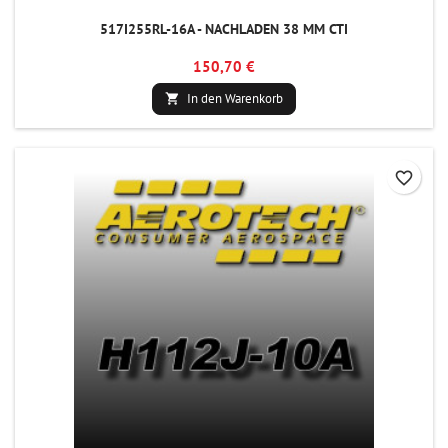
517I255RL-16A - NACHLADEN 38 MM CTI
150,70 €
In den Warenkorb

favorite_border