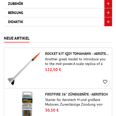
ZUBEHÖR
BERGUNG
DIDAKTIK
NEUE ARTIKEL
ROCKET KIT IQSY TOMAHAWK - AEROTECH
Another great model to introduce you
to the mid-power.A scale replica of a
famous sounding rocket, small in size
122,50 €
and peefect to move to higher-level kits.
favorite_border
FIRSTFIRE 36" ZÜNDGERÄTE - AEROTECH
Starter für Aerotech H und größere
Motoren. Zuverlässige Zündung von
Motoren bis zu 91 cm Länge.
30,50 €