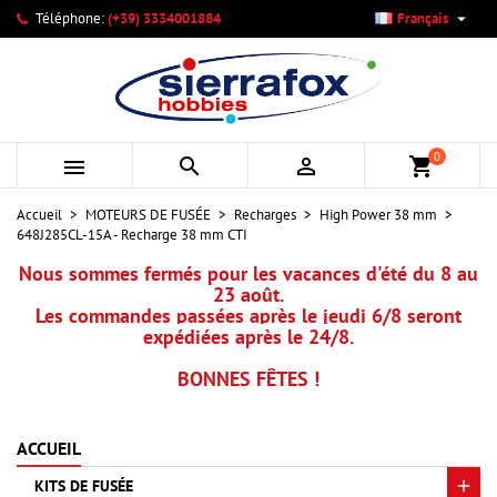

Téléphone:
(+39) 3334001884
Français
×
×
×
Mes listes d'envies
Créer une liste d'envies
Connexion
add_circle_outline
Créer une nouvelle liste
Vous devez être connecté pour ajouter des produits à votre
Nom de la liste d'envies
liste d'envies.
0



shopping_cart
Annuler
Connexion
Accueil
MOTEURS DE FUSÉE
Recharges
High Power 38 mm
Annuler
Créer une liste d'envies
648J285CL-15A - Recharge 38 mm CTI
Nous sommes fermés pour les vacances d'été du 8 au
23 août.
Les commandes passées après le jeudi 6/8 seront
expédiées après le 24/8.
BONNES FÊTES !
ACCUEIL
KITS DE FUSÉE