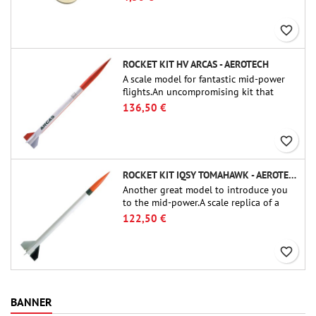
Missiles Ltd. (PT-2.1 ou QT-2.1)
favorite_border
ROCKET KIT HV ARCAS - AEROTECH
A scale model for fantastic mid-power
flights.An uncompromising kit that
allows you to build a replica of one of
136,50 €
the most famous sounding-rocket ever.
favorite_border
ROCKET KIT IQSY TOMAHAWK - AEROTECH
Another great model to introduce you
to the mid-power.A scale replica of a
famous sounding rocket, small in size
122,50 €
and peefect to move to higher-level kits.
favorite_border
BANNER