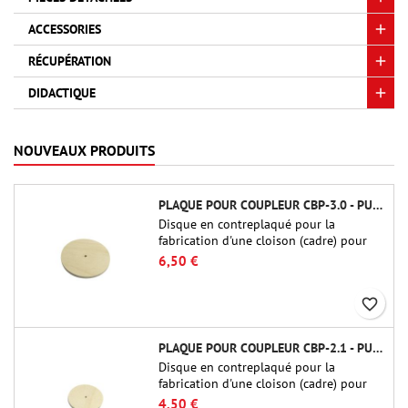
ACCESSORIES
RÉCUPÉRATION
DIDACTIQUE
NOUVEAUX PRODUITS
PLAQUE POUR COUPLEUR CBP-3.0 - PUBLIC MISSILES LTD.
Disque en contreplaqué pour la
fabrication d'une cloison (cadre) pour
raccords tubulaires de 75 mm de Public
6,50 €
Missiles Ltd. (PT-3.0/QT-3.0)
favorite_border
PLAQUE POUR COUPLEUR CBP-2.1 - PUBLIC MISSILES LTD.
Disque en contreplaqué pour la
fabrication d'une cloison (cadre) pour
raccords tubulaires de 54 mm de Public
4,50 €