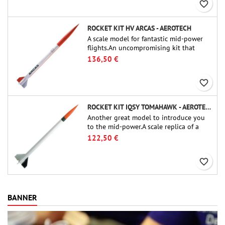
favorite_border
ROCKET KIT HV ARCAS - AEROTECH
A scale model for fantastic mid-power
flights.An uncompromising kit that
allows you to build a replica of one of
136,50 €
the most famous sounding-rocket ever.
favorite_border
ROCKET KIT IQSY TOMAHAWK - AEROTECH
Another great model to introduce you
to the mid-power.A scale replica of a
famous sounding rocket, small in size
122,50 €
and peefect to move to higher-level kits.
favorite_border
BANNER