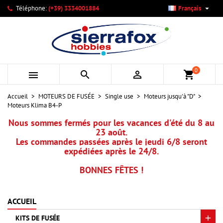

Téléphone:
(+39) 3334001884
Français
×
×
×
Mes listes d'envies
Créer une liste d'envies
Connexion
add_circle_outline
Créer une nouvelle liste
Vous devez être connecté pour ajouter des produits à votre
Nom de la liste d'envies
liste d'envies.
0



shopping_cart
Annuler
Connexion
Accueil
MOTEURS DE FUSÉE
Single use
Moteurs jusqu'à "D"
Annuler
Créer une liste d'envies
Moteurs Klima B4-P
Nous sommes fermés pour les vacances d'été du 8 au
23 août.
Les commandes passées après le jeudi 6/8 seront
expédiées après le 24/8.
BONNES FÊTES !
ACCUEIL
KITS DE FUSÉE