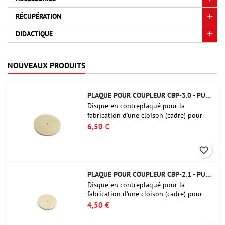
RÉCUPÉRATION
DIDACTIQUE
NOUVEAUX PRODUITS
PLAQUE POUR COUPLEUR CBP-3.0 - PUBLIC MISSILES LTD.
Disque en contreplaqué pour la
fabrication d'une cloison (cadre) pour
raccords tubulaires de 75 mm de Public
6,50 €
Missiles Ltd. (PT-3.0/QT-3.0)
favorite_border
PLAQUE POUR COUPLEUR CBP-2.1 - PUBLIC MISSILES LTD.
Disque en contreplaqué pour la
fabrication d'une cloison (cadre) pour
raccords tubulaires de 54 mm de Public
4,50 €
Missiles Ltd. (PT-2.1 ou QT-2.1)