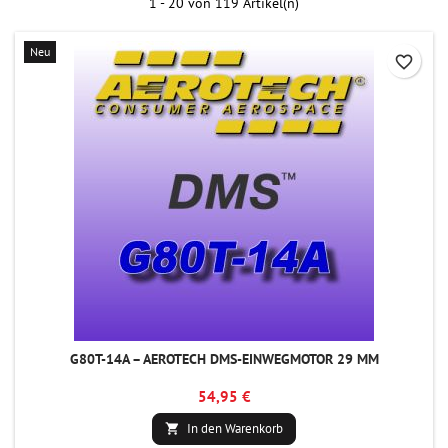
1 - 20 von 119 Artikel(n)
Neu
favorite_border
G80T-14A – AEROTECH DMS-EINWEGMOTOR 29 MM
54,95 €
In den Warenkorb
