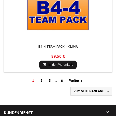
B4-4 TEAM PACK - KLIMA
89,50 €
In den Warenkorb

1
2
3
…
6
Weiter

ZUM SEITENANFANG


KUNDENDIENST