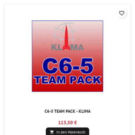
favorite_border
C6-5 TEAM PACK - KLIMA
113,50 €
In den Warenkorb
