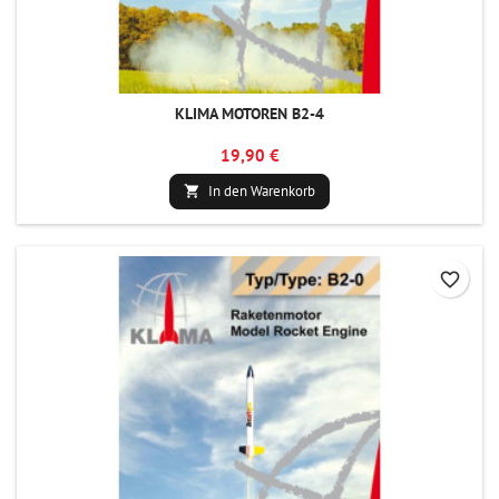
KLIMA MOTOREN B2-4
19,90 €
In den Warenkorb

favorite_border