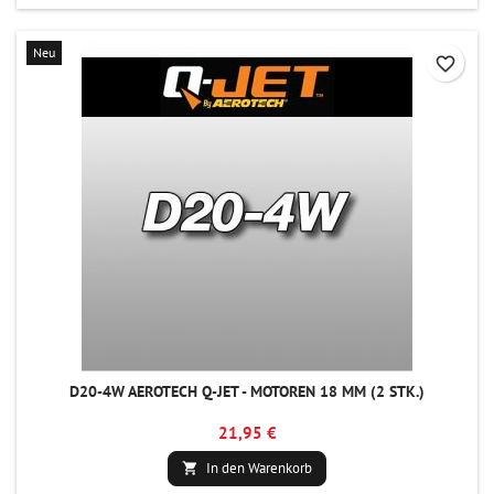
Neu
favorite_border
D20-4W AEROTECH Q-JET - MOTOREN 18 MM (2 STK.)
21,95 €
In den Warenkorb
