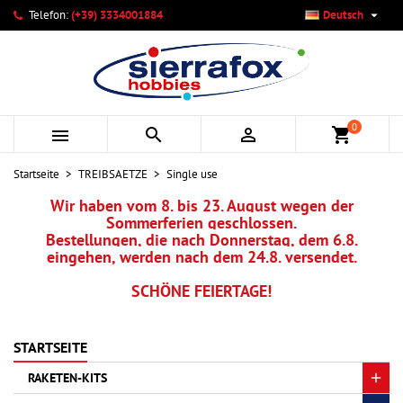

Telefon:
(+39) 3334001884
Deutsch
×
×
×
×
Ihre Wunschlisten
((modalTitle))
Wunschliste erstellen
Anmelden
add_circle_outline
Neue Liste anlegen
((confirmMessage))
Sie müssen angemeldet sein, um Artikel Ihrer Wunschliste
Name der Wunschliste
hinzufügen zu können.
0



shopping_cart
((cancelText))
((modalDeleteText))
Abbrechen
Anmelden
Startseite
TREIBSAETZE
Single use
Abbrechen
Wunschliste erstellen
Wir haben vom 8. bis 23. August wegen der
Sommerferien geschlossen.
Bestellungen, die nach Donnerstag, dem 6.8.
eingehen, werden nach dem 24.8. versendet.
SCHÖNE FEIERTAGE!
STARTSEITE
RAKETEN-KITS