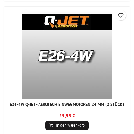
favorite_border
E26-4W Q-JET - AEROTECH EINWEGMOTOREN 24 MM (2 STÜCK)
29,95 €
In den Warenkorb
