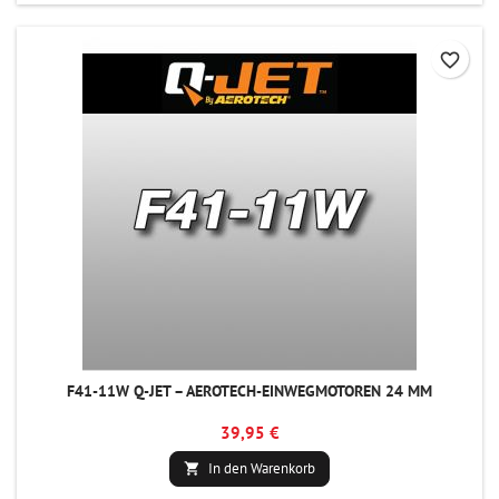
favorite_border
F41-11W Q-JET – AEROTECH-EINWEGMOTOREN 24 MM
39,95 €
In den Warenkorb
