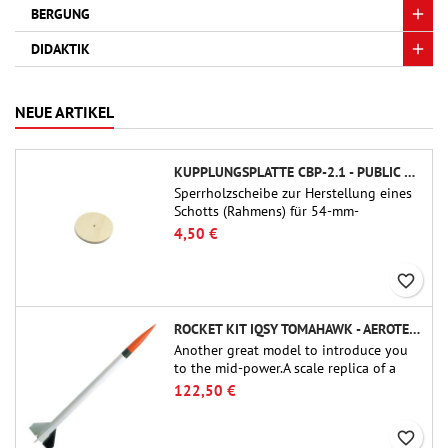
BERGUNG
DIDAKTIK
NEUE ARTIKEL
KUPPLUNGSPLATTE CBP-2.1 - PUBLIC MISSILES LTD.
Sperrholzscheibe zur Herstellung eines
Schotts (Rahmens) für 54-mm-
Rohrkupplungen (PT-2.1 oder QT-2.1)
4,50 €
von Public Missiles Ltd.
favorite_border
ROCKET KIT IQSY TOMAHAWK - AEROTECH
Another great model to introduce you
to the mid-power.A scale replica of a
famous sounding rocket, small in size
122,50 €
and peefect to move to higher-level kits.
favorite_border