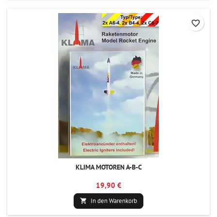
favorite_border
KLIMA MOTOREN A-B-C
19,90 €
In den Warenkorb
