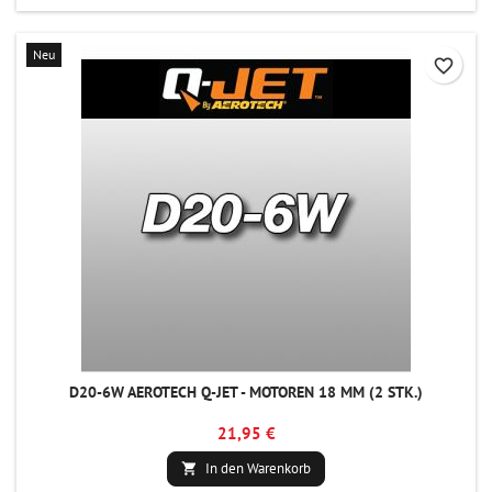
Neu
favorite_border
D20-6W AEROTECH Q-JET - MOTOREN 18 MM (2 STK.)
21,95 €
In den Warenkorb
