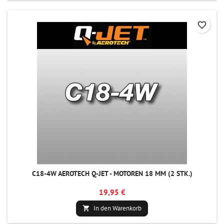
favorite_border
C18-4W AEROTECH Q-JET - MOTOREN 18 MM (2 STK.)
19,95 €
In den Warenkorb
