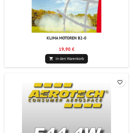
KLIMA MOTOREN B2-0
19,90 €
In den Warenkorb

favorite_border