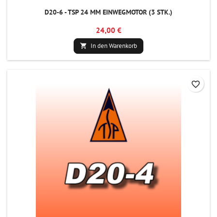
D20-6 - TSP 24 MM EINWEGMOTOR (3 STK.)
24,00 €
In den Warenkorb

favorite_border