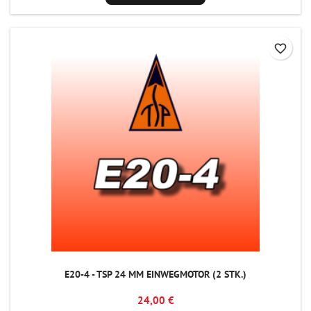
favorite_border
E20-4 - TSP 24 MM EINWEGMOTOR (2 STK.)
24,00 €