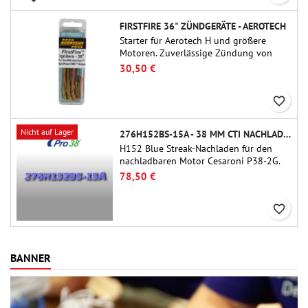
FIRSTFIRE 36" ZÜNDGERÄTE - AEROTECH
Starter für Aerotech H und größere
Motoren. Zuverlässige Zündung von
Motoren bis zu 91 cm Länge.
30,50 €
favorite_border
Nicht auf Lager
276H152BS-15A - 38 MM CTI NACHLADEN
H152 Blue Streak-Nachladen für den
nachladbaren Motor Cesaroni P38-2G.
Die Verzögerung von 15 Sekunden ist
78,50 €
über das ProDAT 38-Tool einstellbar.
favorite_border
BANNER