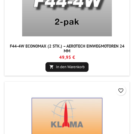
F44-4W ECONOMAX (2 STK.) – AEROTECH EINWEGMOTOREN 24
MM
49,95 €
In den Warenkorb

favorite_border