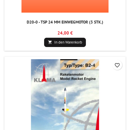
D20-0 - TSP 24 MM EINWEGMOTOR (3 STK.)
24,00 €
In den Warenkorb

favorite_border