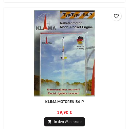
favorite_border
KLIMA MOTOREN B4-P
19,90 €
In den Warenkorb
