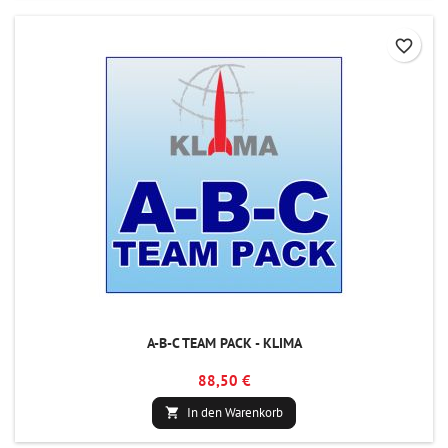
favorite_border
A-B-C TEAM PACK - KLIMA
88,50 €
In den Warenkorb
