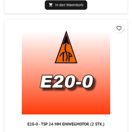
In den Warenkorb

favorite_border
E20-0 - TSP 24 MM EINWEGMOTOR (2 STK.)