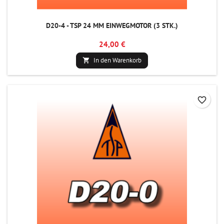
D20-4 - TSP 24 MM EINWEGMOTOR (3 STK.)
24,00 €
In den Warenkorb

favorite_border