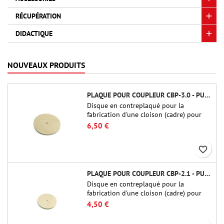
RÉCUPÉRATION
DIDACTIQUE
NOUVEAUX PRODUITS
PLAQUE POUR COUPLEUR CBP-3.0 - PUBLIC MISSILES LTD.
Disque en contreplaqué pour la
fabrication d'une cloison (cadre) pour
raccords tubulaires de 75 mm de Public
6,50 €
Missiles Ltd. (PT-3.0/QT-3.0)
favorite_border
PLAQUE POUR COUPLEUR CBP-2.1 - PUBLIC MISSILES LTD.
Disque en contreplaqué pour la
fabrication d'une cloison (cadre) pour
raccords tubulaires de 54 mm de Public
4,50 €
Missiles Ltd. (PT-2.1 ou QT-2.1)