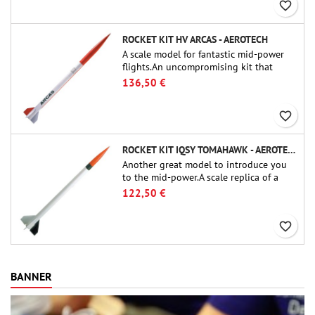
favorite_border
ROCKET KIT HV ARCAS - AEROTECH
A scale model for fantastic mid-power
flights.An uncompromising kit that
allows you to build a replica of one of
136,50 €
the most famous sounding-rocket ever.
favorite_border
ROCKET KIT IQSY TOMAHAWK - AEROTECH
Another great model to introduce you
to the mid-power.A scale replica of a
famous sounding rocket, small in size
122,50 €
and peefect to move to higher-level kits.
favorite_border
BANNER