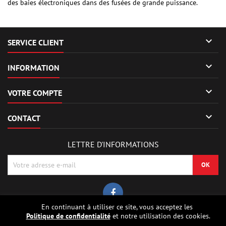
des baies électroniques dans des fusées de grande puissance.

SERVICE CLIENT

INFORMATION

VOTRE COMPTE

CONTACT
LETTRE D'INFORMATIONS
En continuant à utiliser ce site, vous acceptez les
Politique de confidentialité
et notre utilisation des cookies.
© Copyright 2026 Sierrafox Hobbies - Model rocket shop, high power