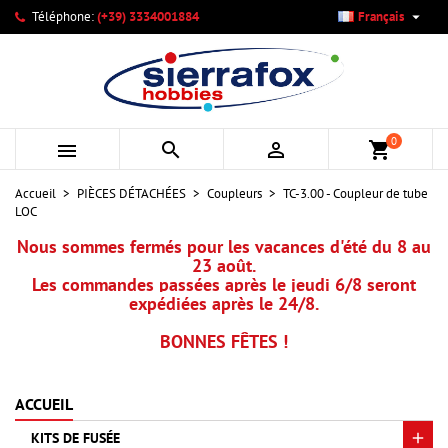

Téléphone:
(+39) 3334001884
Français
×
×
×
Mes listes d'envies
Créer une liste d'envies
Connexion
add_circle_outline
Créer une nouvelle liste
Vous devez être connecté pour ajouter des produits à votre
Nom de la liste d'envies
liste d'envies.
0



shopping_cart
Annuler
Connexion
Accueil
PIÈCES DÉTACHÉES
Coupleurs
TC-3.00 - Coupleur de tube
Annuler
Créer une liste d'envies
LOC
Nous sommes fermés pour les vacances d'été du 8 au
23 août.
Les commandes passées après le jeudi 6/8 seront
expédiées après le 24/8.
BONNES FÊTES !
ACCUEIL
KITS DE FUSÉE