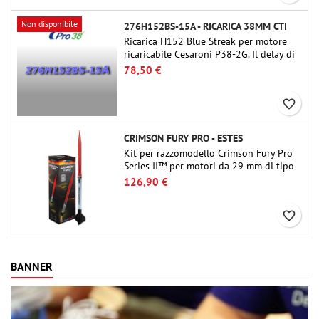
Non disponibile
276H152BS-15A - RICARICA 38MM CTI
Ricarica H152 Blue Streak per motore
ricaricabile Cesaroni P38-2G. Il delay di
15 secondi è regolabile tramite lo
78,50 €
strumento ProDAT 38
favorite_border
CRIMSON FURY PRO - ESTES
Kit per razzomodello Crimson Fury Pro
Series II™ per motori da 29 mm di tipo
E, F e G. Progettato per modellisti
126,90 €
esperti, Crimson Fury offre lanci
emozionanti, recuperi fluidi e
favorite_border
un'esperienza di costruzione raffinata
quanto i voli stessi.
BANNER