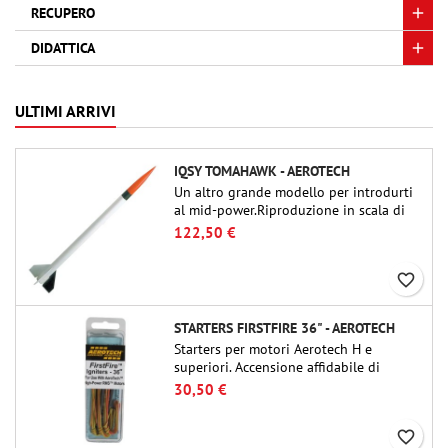
RECUPERO
DIDATTICA
ULTIMI ARRIVI
IQSY TOMAHAWK - AEROTECH
Un altro grande modello per introdurti
al mid-power.Riproduzione in scala di
un famoso razzo-sonda, dalle dimensioni
122,50 €
contenute e adatto per passare a kit di
livello superiore.
favorite_border
STARTERS FIRSTFIRE 36" - AEROTECH
Starters per motori Aerotech H e
superiori. Accensione affidabile di
motori fino a 91 cm di lunghezza.
30,50 €
favorite_border