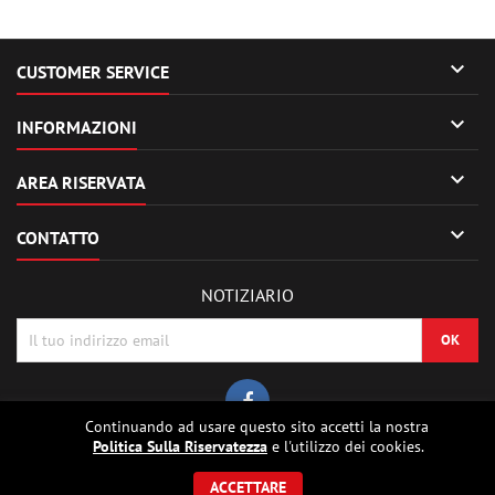

CUSTOMER SERVICE

INFORMAZIONI

AREA RISERVATA

CONTATTO
NOTIZIARIO
Continuando ad usare questo sito accetti la nostra
Politica Sulla Riservatezza
e l'utilizzo dei cookies.
© Copyright 2026 Sierrafox Hobbies - Model rocket shop, high power
rocketry, rocket motors, rocket electronics and building parts.. Tutti i diritti
ACCETTARE