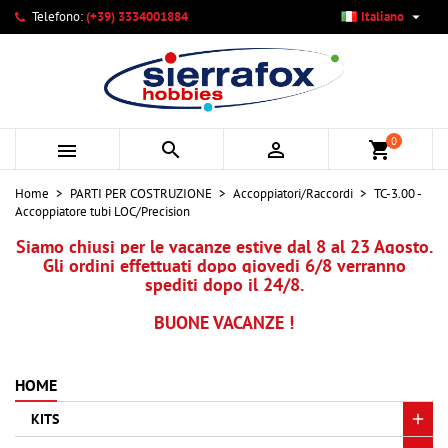

Telefono:
(+39) 3334001884
Italiano
×
×
×
Le mie liste di desideri
Crea lista dei desideri
Accedi
add_circle_outline
Crea nuova lista
Devi avere effettuato l'accesso per salvare dei prodotti
Nome lista dei desideri
nella tua lista dei desideri.
0



shopping_cart
Annulla
Accedi
Home
PARTI PER COSTRUZIONE
Accoppiatori/Raccordi
TC-3.00 -
Annulla
Crea lista dei desideri
Accoppiatore tubi LOC/Precision
Siamo chiusi per le vacanze estive dal 8 al 23 Agosto.
Gli ordini effettuati dopo giovedi 6/8 verranno
spediti dopo il 24/8.
BUONE VACANZE !
HOME
KITS