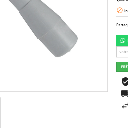

In
Partag
PRÉ