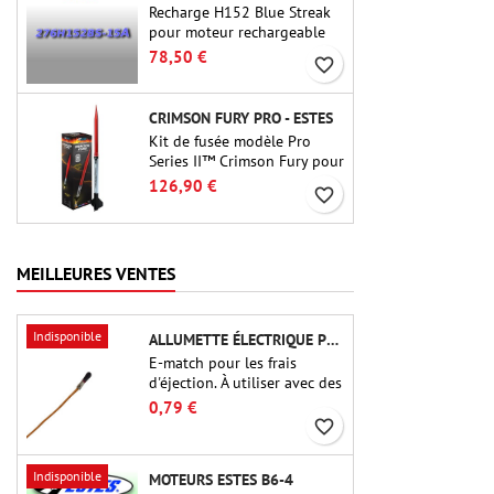
Recharge H152 Blue Streak
pour moteur rechargeable
Cesaroni P38-2G. Le délai de
78,50 €
favorite_border
15 secondes est réglable via
l'outil ProDAT 38
CRIMSON FURY PRO - ESTES
Kit de fusée modèle Pro
Series II™ Crimson Fury pour
moteurs de 29 mm de type
126,90 €
favorite_border
E, F et G. Conçu pour les
fuséologues confirmés, le
Crimson Fury offre des
lancements palpitants, des
MEILLEURES VENTES
atterrissages en douceur et
une expérience de
construction aussi raffinée
Indisponible
ALLUMETTE ÉLECTRIQUE POUR CHARGE D'ÉJECTION
que les vols eux-mêmes.
E-match pour les frais
d'éjection. À utiliser avec des
altimètres ou d'autres
0,79 €
appareils électroniques.
favorite_border
Indisponible
MOTEURS ESTES B6-4