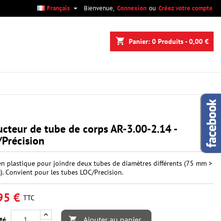

Français
Bienvenue,
Connexion
ou
Créez votre compte
×
×
×
shopping_cart
Panier:
0
Produits - 0,00 €
n
s
cteur de tube de corps AR-3.00-2.14 -
Précision
en plastique pour joindre deux tubes de diamètres différents (75 mm >
. Convient pour les tubes LOC/Precision.
95 €
TTC
Ajouter au panier
té
