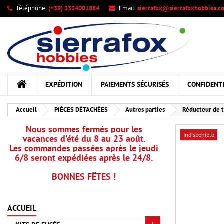
Téléphone:
(+39) 3334001884
Email:
sierrafox@sierrafoxhobbies.c
Me
Cr
C
add_circle_outline
Vou
Nom
EXPÉDITION
PAIEMENTS SÉCURISÉS
CONFIDENTI
Accueil
PIÈCES DÉTACHÉES
Autres parties
Réducteur de t
Nous sommes fermés pour les
Indisponible
vacances d'été du 8 au 23 août.
Les commandes passées après le jeudi
6/8 seront expédiées après le 24/8.
BONNES FÊTES !
ACCUEIL