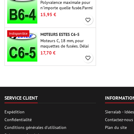
Polyvalence maximale pour
n'importe quelle fusée.Parmi
les moteurs de fusée les plus
15,95 €
utilisés à ce jour, l'Estes B6-
favorite_border
4 est le moteur adapté à la
plus grande majorité des
Indisponible
MOTEURS ESTES C6-5
fusées Estes et similaires.
Moteurs C, 18 mm, pour
maquettes de fusées. Délai
de 5 secondes, pour les
17,70 €
fusées à un étage.
favorite_border
SERVICE CLIENT
INFORMATIO
Expédition
Sierralab - Idé
Confidentialité
Contactez-nous
Conditions générales d'utilisation
Plan du site