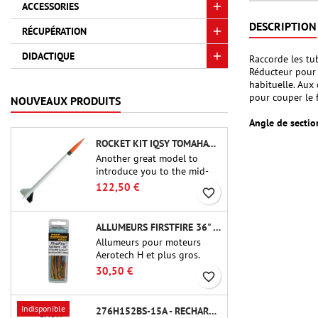
ACCESSORIES
DESCRIPTION
RÉCUPÉRATION
DIDACTIQUE
Raccorde les tu
Réducteur pour 
habituelle. Aux
pour couper le 
NOUVEAUX PRODUITS
Angle de sectio
ROCKET KIT IQSY TOMAHAWK - AEROTECH
Another great model to
introduce you to the mid-
power.A scale replica of a
122,50 €
favorite_border
famous sounding rocket,
small in size and peefect to
move to higher-level kits.
ALLUMEURS FIRSTFIRE 36" - AEROTECH
Allumeurs pour moteurs
Aerotech H et plus gros.
Allumage fiable des moteurs
30,50 €
favorite_border
jusqu'à 91 cm de longu
Indisponible
276H152BS-15A - RECHARGE 38MM CTI