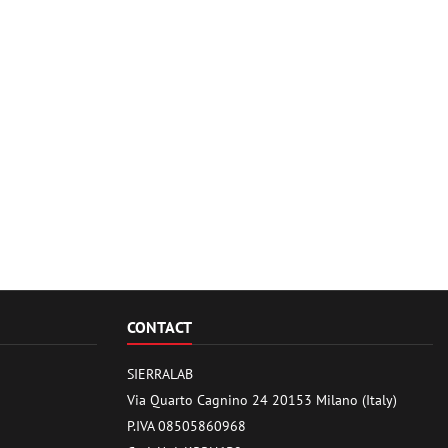
CONTACT
SIERRALAB
Via Quarto Cagnino 24 20153 Milano (Italy)
P.IVA 08505860968