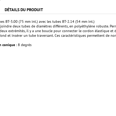
DÉTAILS DU PRODUIT
bes BT-3.00 (75 mm int.) avec les tubes BT-2.14 (54 mm int.)
joindre deux tubes de diamètres différents, en polyéthylène robuste. Perm
 deux extrémités, il y a une boucle pour connecter le cordon élastique et
fond et insérer un tube traversant. Ces caractéristiques permettent de no
n conique
: 8 degrés