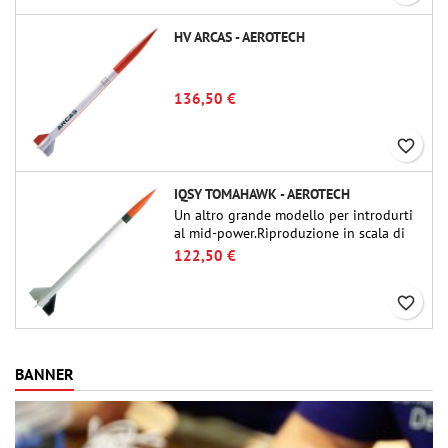
HV ARCAS - AEROTECH
136,50 €
favorite_border
IQSY TOMAHAWK - AEROTECH
Un altro grande modello per introdurti
al mid-power.Riproduzione in scala di
un famoso razzo-sonda, dalle dimensioni
122,50 €
contenute e adatto per passare a kit di
livello superiore.
favorite_border
BANNER