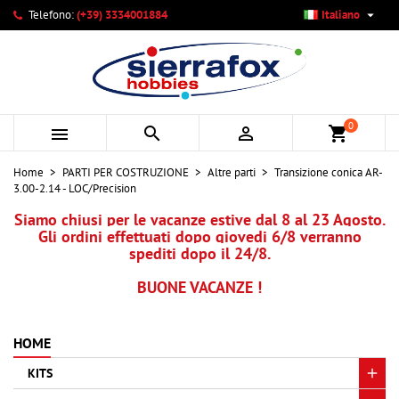

Telefono:
(+39) 3334001884
Italiano
×
×
×
Le mie liste di desideri
Crea lista dei desideri
Accedi
add_circle_outline
Crea nuova lista
Devi avere effettuato l'accesso per salvare dei prodotti
Nome lista dei desideri
nella tua lista dei desideri.
0



shopping_cart
Annulla
Accedi
Home
PARTI PER COSTRUZIONE
Altre parti
Transizione conica AR-
Annulla
Crea lista dei desideri
3.00-2.14 - LOC/Precision
Siamo chiusi per le vacanze estive dal 8 al 23 Agosto.
Gli ordini effettuati dopo giovedi 6/8 verranno
spediti dopo il 24/8.
BUONE VACANZE !
HOME
KITS