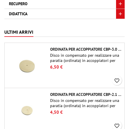
RECUPERO
DIDATTICA
ULTIMI ARRIVI
ORDINATA PER ACCOPPIATORE CBP-3.0 - PUBLIC MISSILES LTD.
Disco in compensato per realizzare una
paratia (ordinata) in accoppiatori per
tubi Public Missiles Ltd. da 54 mm (PT-
6,50 €
2.1 o QT-2.1)
favorite_border
ORDINATA PER ACCOPPIATORE CBP-2.1 - PUBLIC MISSILES LTD.
Disco in compensato per realizzare una
paratia (ordinata) in accoppiatori per
tubi Public Missiles Ltd. da 54 mm (PT-
4,50 €
2.1 o QT-2.1)
favorite_border