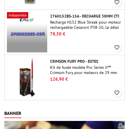
favorite_border
Indisponible
276H152BS-15A - RECHARGE 38MM CTI
Recharge H152 Blue Streak pour moteur
rechargeable Cesaroni P38-2G. Le délai
de 15 secondes est réglable via l'outil
78,50 €
ProDAT 38
favorite_border
CRIMSON FURY PRO - ESTES
Kit de fusée modèle Pro Series II™
Crimson Fury pour moteurs de 29 mm
de type E, F et G. Conçu pour les
126,90 €
fuséologues confirmés, le Crimson Fury
offre des lancements palpitants, des
favorite_border
atterrissages en douceur et une
expérience de construction aussi
raffinée que les vols eux-mêmes.
BANNER