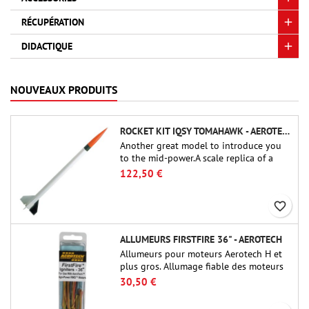
RÉCUPÉRATION
DIDACTIQUE
NOUVEAUX PRODUITS
ROCKET KIT IQSY TOMAHAWK - AEROTECH
Another great model to introduce you
to the mid-power.A scale replica of a
famous sounding rocket, small in size
122,50 €
and peefect to move to higher-level kits.
favorite_border
ALLUMEURS FIRSTFIRE 36" - AEROTECH
Allumeurs pour moteurs Aerotech H et
plus gros. Allumage fiable des moteurs
jusqu'à 91 cm de longu
30,50 €