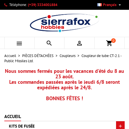

Téléphone:
(+39) 3334001884
Français
×
×
×
Mes listes d'envies
Créer une liste d'envies
Connexion
add_circle_outline
Créer une nouvelle liste
Vous devez être connecté pour ajouter des produits à votre
Nom de la liste d'envies
liste d'envies.
0



shopping_cart
Annuler
Connexion
Accueil
PIÈCES DÉTACHÉES
Coupleurs
Coupleur de tube CT-2.1 -
Annuler
Créer une liste d'envies
Public Missiles Ltd.
Nous sommes fermés pour les vacances d'été du 8 au
23 août.
Les commandes passées après le jeudi 6/8 seront
expédiées après le 24/8.
BONNES FÊTES !
ACCUEIL
KITS DE FUSÉE