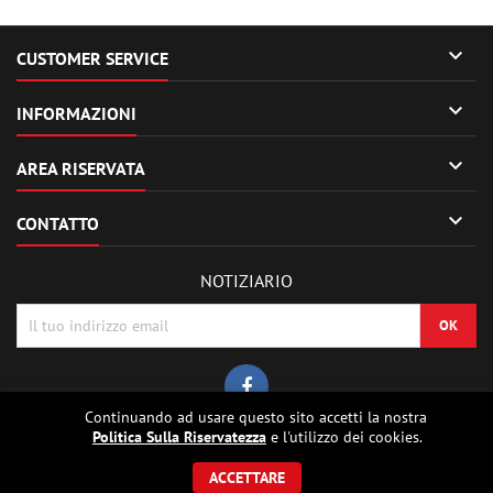

CUSTOMER SERVICE

INFORMAZIONI

AREA RISERVATA

CONTATTO
NOTIZIARIO
Continuando ad usare questo sito accetti la nostra
Politica Sulla Riservatezza
e l'utilizzo dei cookies.
© Copyright 2026 Sierrafox Hobbies - Model rocket shop, high power
rocketry, rocket motors, rocket electronics and building parts.. Tutti i diritti
ACCETTARE
riservati.