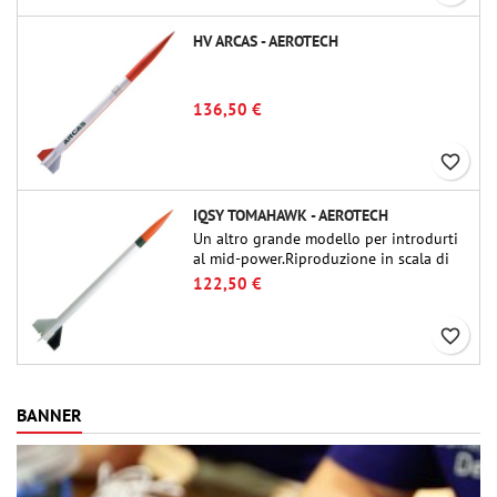
HV ARCAS - AEROTECH
136,50 €
favorite_border
IQSY TOMAHAWK - AEROTECH
Un altro grande modello per introdurti
al mid-power.Riproduzione in scala di
un famoso razzo-sonda, dalle dimensioni
122,50 €
contenute e adatto per passare a kit di
livello superiore.
favorite_border
BANNER