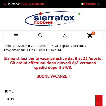

Telefono:
(+39) 3334001884
Italiano
×
×
×
Le mie liste di desideri
Crea lista dei desideri
Accedi
add_circle_outline
Crea nuova lista
Devi avere effettuato l'accesso per salvare dei prodotti
Nome lista dei desideri
nella tua lista dei desideri.
0



shopping_cart
Annulla
Accedi
Home
PARTI PER COSTRUZIONE
Accoppiatori/Raccordi
Annulla
Crea lista dei desideri
Accoppiatore tubi CT-2.1 - Public Missiles Ltd.
Siamo chiusi per le vacanze estive dal 8 al 23 Agosto.
Gli ordini effettuati dopo giovedi 6/8 verranno
spediti dopo il 24/8.
BUONE VACANZE !
HOME
KITS