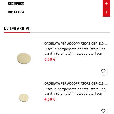
RECUPERO
DIDATTICA
ULTIMI ARRIVI
ORDINATA PER ACCOPPIATORE CBP-3.0 - PUBLIC MISSILES LTD.
Disco in compensato per realizzare una
paratia (ordinata) in accoppiatori per
tubi Public Missiles Ltd. da 54 mm (PT-
6,50 €
2.1 o QT-2.1)
favorite_border
ORDINATA PER ACCOPPIATORE CBP-2.1 - PUBLIC MISSILES LTD.
Disco in compensato per realizzare una
paratia (ordinata) in accoppiatori per
tubi Public Missiles Ltd. da 54 mm (PT-
4,50 €
2.1 o QT-2.1)
favorite_border