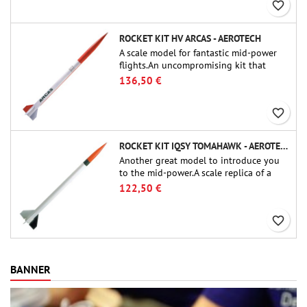
favorite_border
ROCKET KIT HV ARCAS - AEROTECH
A scale model for fantastic mid-power
flights.An uncompromising kit that
allows you to build a replica of one of
136,50 €
the most famous sounding-rocket ever.
favorite_border
ROCKET KIT IQSY TOMAHAWK - AEROTECH
Another great model to introduce you
to the mid-power.A scale replica of a
famous sounding rocket, small in size
122,50 €
and peefect to move to higher-level kits.
favorite_border
BANNER