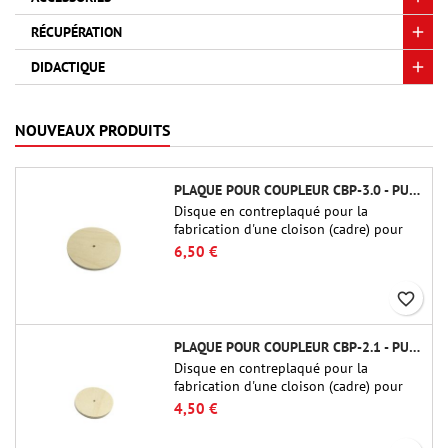
RÉCUPÉRATION
DIDACTIQUE
NOUVEAUX PRODUITS
PLAQUE POUR COUPLEUR CBP-3.0 - PUBLIC MISSILES LTD.
Disque en contreplaqué pour la
fabrication d'une cloison (cadre) pour
raccords tubulaires de 75 mm de Public
6,50 €
Missiles Ltd. (PT-3.0/QT-3.0)
favorite_border
PLAQUE POUR COUPLEUR CBP-2.1 - PUBLIC MISSILES LTD.
Disque en contreplaqué pour la
fabrication d'une cloison (cadre) pour
raccords tubulaires de 54 mm de Public
4,50 €
Missiles Ltd. (PT-2.1 ou QT-2.1)