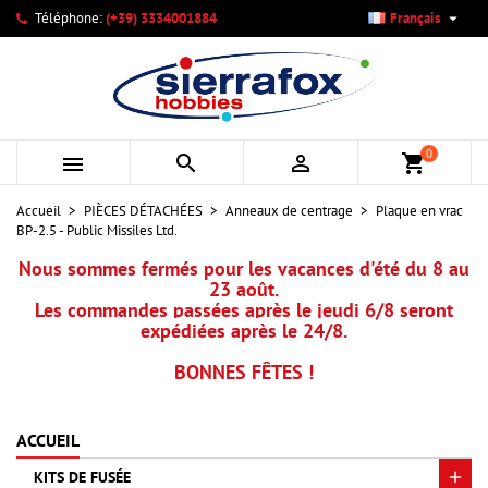

Téléphone:
(+39) 3334001884
Français
×
×
×
Mes listes d'envies
Créer une liste d'envies
Connexion
add_circle_outline
Créer une nouvelle liste
Vous devez être connecté pour ajouter des produits à votre
Nom de la liste d'envies
liste d'envies.
0



shopping_cart
Annuler
Connexion
Accueil
PIÈCES DÉTACHÉES
Anneaux de centrage
Plaque en vrac
Annuler
Créer une liste d'envies
BP-2.5 - Public Missiles Ltd.
Nous sommes fermés pour les vacances d'été du 8 au
23 août.
Les commandes passées après le jeudi 6/8 seront
expédiées après le 24/8.
BONNES FÊTES !
ACCUEIL
KITS DE FUSÉE