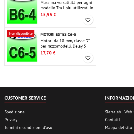
Massima versatilità per ogni
modello.Tra i più utilizzati in
assoluto, l'Estes B6-4 è il
15,95 €
motore adatto per la grande
favorite_border
maggioranza dei
razzomodelli Estes e simili.
Non disponibile
MOTORI ESTES C6-5
Motori da 18 mm, classe "C"
per razzomodelli. Delay 5
secondi, adatti per
17,70 €
razzomodelli monostadio.
favorite_border
CUSTOMER SERVICE
INFORMAZIO
Spedizione
Sierralab - Web
Privacy
Contatti
Termini e condizioni d'uso
Mappa del sito