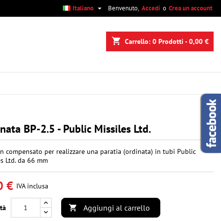

Italiano
Benvenuto,
Accedi
o
Crea un account
×
×
×
shopping_cart
Carrello:
0
Prodotti - 0,00 €
i
i
nata BP-2.5 - Public Missiles Ltd.
in compensato per realizzare una paratia (ordinata) in tubi Public
es Ltd. da 66 mm
0 €
IVA inclusa
Aggiungi al carrello
tà
