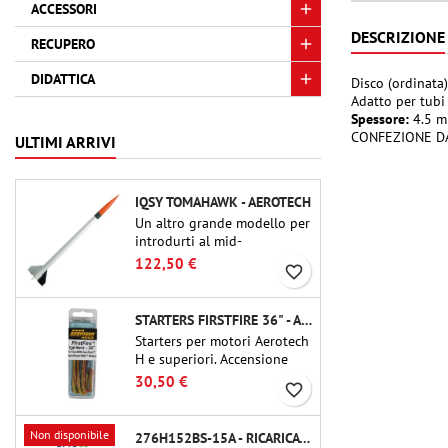
ACCESSORI
DESCRIZIONE
RECUPERO
DIDATTICA
Disco (ordinata)
Adatto per tubi
Spessore:
4.5 
CONFEZIONE D
ULTIMI ARRIVI
IQSY TOMAHAWK - AEROTECH
Un altro grande modello per
introdurti al mid-
power.Riproduzione in scala
122,50 €
favorite_border
di un famoso razzo-sonda,
dalle dimensioni contenute
e adatto per passare a kit di
STARTERS FIRSTFIRE 36" - AEROTECH
livello superiore.
Starters per motori Aerotech
H e superiori. Accensione
affidabile di motori fino a 91
30,50 €
favorite_border
cm di lunghezza.
Non disponibile
276H152BS-15A - RICARICA 38MM CTI