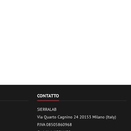
CONTATTO
SIERRALAB
Via Quarto Cagnino 24 20153 Milano (Italy)
P.IVA 08505860968