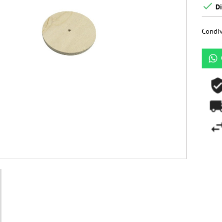

Di
Condiv