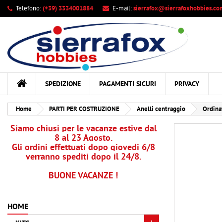
Telefono:
(+39) 3334001884
E-mail:
sierrafox@sierrafoxhobbies.co
Le
Cr
A
add_circle_outline
Dev
Nom
des
SPEDIZIONE
PAGAMENTI SICURI
PRIVACY
Home
PARTI PER COSTRUZIONE
Anelli centraggio
Ordinat
Siamo chiusi per le vacanze estive dal
8 al 23 Agosto.
Gli ordini effettuati dopo giovedi 6/8
verranno spediti dopo il 24/8.
BUONE VACANZE !
HOME