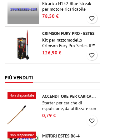
Ricarica H152 Blue Streak
per motore ricaricabile
Cesaroni P38-2G. Il delay di
78,50 €
favorite_border
15 secondi è regolabile
tramite lo strumento ProDAT
38
CRIMSON FURY PRO - ESTES
Kit per razzomodello
Crimson Fury Pro Series II™
per motori da 29 mm di tipo
126,90 €
favorite_border
E, F e G. Progettato per
modellisti esperti, Crimson
Fury offre lanci emozionanti,
recuperi fluidi e
PIÙ VENDUTI
un'esperienza di costruzione
raffinata quanto i voli stessi.
Non disponibile
ACCENDITORE PER CARICA DI ESPULSIONE (CHIP-TYPE)
Starter per cariche di
espulsione, da utilizzare con
altimetri o altri dispositivi
0,79 €
elettronici.
favorite_border
Non disponibile
MOTORI ESTES B6-4