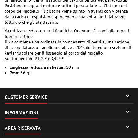
un anello a "D" per il fissaggio del cavo di tenuta del paracadute.
Posizionato sopra il motore e sotto il paracadute - all′interno del
corpo del modello - il pistone viene spinto in avanti con violenza
dalla carica di espulsione, spingendo a sua volta fuori dal razzo
tutto ciò che gli sta davanti.
Va utilizzato solo con tubi fenolici o Quantum, è sconsigliato per i
tubi in cartone.
Il kit contiene una ordinata in compensato di betulla, una sezione
di accoppiatore, un anello metallico a "D" saldato ed una sezione di
kevlar tubolare per il fissaggio al corpo del modello.
Adatto per tubi PT-2.5 o QT-2.5
Larghezza fettuccia in kevlar:
10 mm
Peso:
56 gr

CUSTOMER SERVICE

INFORMAZIONI

AREA RISERVATA