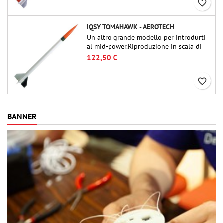
favorite_border
IQSY TOMAHAWK - AEROTECH
Un altro grande modello per introdurti
al mid-power.Riproduzione in scala di
un famoso razzo-sonda, dalle dimensioni
122,50 €
contenute e adatto per passare a kit di
livello superiore.
favorite_border
BANNER