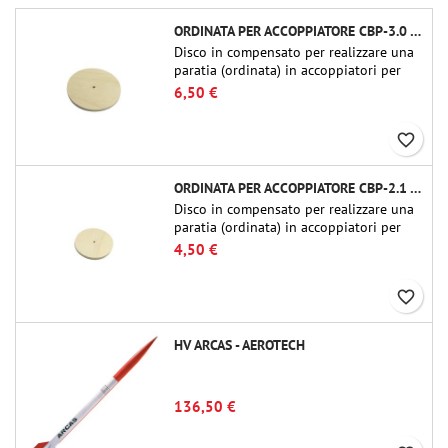
ORDINATA PER ACCOPPIATORE CBP-3.0 - PUBLIC MISSILES LTD.
Disco in compensato per realizzare una
paratia (ordinata) in accoppiatori per
tubi Public Missiles Ltd. da 54 mm (PT-
6,50 €
2.1 o QT-2.1)
favorite_border
ORDINATA PER ACCOPPIATORE CBP-2.1 - PUBLIC MISSILES LTD.
Disco in compensato per realizzare una
paratia (ordinata) in accoppiatori per
tubi Public Missiles Ltd. da 54 mm (PT-
4,50 €
2.1 o QT-2.1)
favorite_border
HV ARCAS - AEROTECH
136,50 €