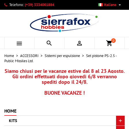

Telefono:
(+39) 3334001884
Italiano
×
×
×
Le mie liste di desideri
Crea lista dei desideri
Accedi
add_circle_outline
Crea nuova lista
Devi avere effettuato l'accesso per salvare dei prodotti
Nome lista dei desideri
nella tua lista dei desideri.
0



shopping_cart
Annulla
Accedi
Home
ACCESSORI
Sistemi per espulsione
Set pistone PS-2.5 -
Annulla
Crea lista dei desideri
Public Missiles Ltd.
Siamo chiusi per le vacanze estive dal 8 al 23 Agosto.
Gli ordini effettuati dopo giovedi 6/8 verranno
spediti dopo il 24/8.
BUONE VACANZE !
HOME
KITS