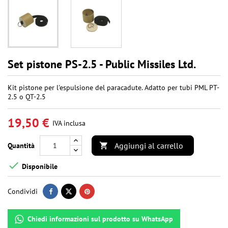
Set pistone PS-2.5 - Public Missiles Ltd.
Kit pistone per l'espulsione del paracadute. Adatto per tubi PML PT-
2.5 o QT-2.5
19,50 €
IVA inclusa
Aggiungi al carrello
Quantità


Disponibile
Condividi
Chiedi informazioni sul prodotto su WhatsApp